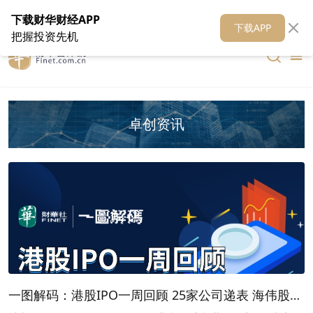
在线客服
关于我们
财华证券
公关
财华媒体矩阵
财华智库
下载财华财经APP
下载APP
把握投资先机
卓创资讯
一图解码：港股IPO一周回顾 25家公司递表 海伟股份