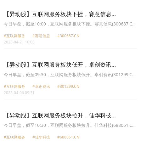
9.79%报49.55元，海天瑞声(688787.CN)涨7.56%报82.91元。
【异动股】互联网服务板块下挫，赛意信息
(300687.CN)跌12.09%
今日早盘，截至10:00，互联网服务板块下挫。赛意信息(300687.CN)
跌12.09%报33.3元，*ST蓝盾(300297.CN)跌8.57%报0.64元，博汇
#互联网服务
#赛意信息
#300687.CN
科技(688004.CN)跌6.99%报44.43元，罗普特(688619.CN)跌6.88%
2023-04-21 10:00
报21.79元，浩瀚深度(688292.CN)跌5.91%报44.4元，卓创资讯
(301299.CN)跌5.80%报56.19元，首都在线(300846.CN)跌5.69%报
20.38元，易点天下(301171.CN)跌5.65%报27.06元。
【异动股】互联网服务板块低开，卓创资讯
(301299.CN)跌8.23%
今日早盘，截至09:30，互联网服务板块低开。卓创资讯(301299.CN)
跌8.23%报59.0元，彩讯股份(300634.CN)跌6.47%报25.31元，当虹
#互联网服务
#卓创资讯
#301299.CN
科技(688039.CN)跌5.33%报77.16元，博睿数据(688229.CN)跌
2023-04-06 09:31
5.02%报64.58元，启明信息(002232.CN)跌4.85%报18.05元，海天
瑞声(688787.CN)跌4.84%报228.5元，*ST中昌(600242.CN)跌4.72%
报1.01元，易华录(300212.CN)跌4.65%报44.34元。
【异动股】互联网服务板块拉升，佳华科技
(688051.CN)涨16.29%
今日早盘，截至10:30，互联网服务板块拉升。佳华科技(688051.CN)
涨16.29%报28.99元，海天瑞声(688787.CN)涨13.27%报70.68元，
#互联网服务
#佳华科技
#688051.CN
万达信息(300168.CN)涨13.18%报10.39元，易华录(300212.CN)涨