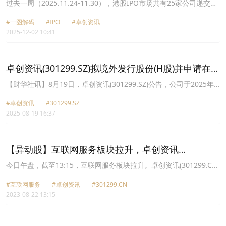
上市首日破发
过去一周（2025.11.24-11.30），港股IPO市场共有25家公司递交上
市申请，包括中坚科技（002779.SZ）、欧林生物（688319.SH）、
#一图解码
#IPO
#卓创资讯
卓创资讯（301299.SZ）和活力集团等；
2025-12-02 10:41
卓创资讯(301299.SZ)拟境外发行股份(H股)并申请在香
港联交所主板挂牌上市
【财华社讯】8月19日，卓创资讯(301299.SZ)公告，公司于2025年8
月18日召开 第三届董事会第十六次会议审议通过了《关于授权公司
#卓创资讯
#301299.SZ
管理层启动境外发行股份 (H 股)并在香港联合交易所有限公司上市相
2025-08-19 16:37
关筹备工作的议案》。公司拟境外发行股份(H股)并申请在香港联交所
主板挂牌上市。为推进上述事项，董事会同意授权公司管理层启动本
次发行H股并上市的前期筹备工作。公司计划与相关中介机构就本次
发行H股并上市的具体推进工作进行商讨，关于本次发行H股并上市
【异动股】互联网服务板块拉升，卓创资讯
的细节尚未确定。
(301299.CN)涨19.99%
今日午盘，截至13:15，互联网服务板块拉升。卓创资讯(301299.CN)
涨19.99%报84.14元，挖金客(301380.CN)涨16.90%报68.84元，上
#互联网服务
#卓创资讯
#301299.CN
海钢联(300226.CN)涨14.37%报32.71元，汇纳科技(300609.CN)涨
2023-08-22 13:15
11.82%报26.97元，佳华科技(688051.CN)涨11.44%报35.07元，浩
瀚深度(688292.CN)涨10.76%报26.14元，中远海科(002401.CN)涨
10.00%报23.43元，竞业达(003005.CN)涨10.00%报38.83元。