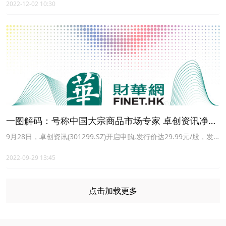
2022-12-02 10:30
12.73%报27.1元，卓创资讯(301299.CN)涨11.49%报43.86元，慧辰
股份(688500.CN)涨10.57%报22.8元，浪潮软件(600756.CN)涨
10.01%报15.6元，金桥信息(603918.CN)涨10.00%报8.47元。
一图解码：号称中国大宗商品市场专家 卓创资讯净利
润为何开倒车？
9月28日，卓创资讯(301299.SZ)开启申购,发行价达29.99元/股，发
行市盈率38.78倍；本次发行数量1500万股，预计募集资金净额为
3.891018亿元。9月28日晚间，卓创资讯发布网上定价发行中签率公
2022-09-29 13:45
告。公告显示，网上发行最终中签率约为0.0165%，网上投资者有效
申购倍数约为6,066.72倍。
点击加载更多