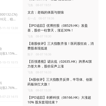
飞鱼
08-07 19:51
太古：老钱的体面与烦恼
0132.CN)
石一点
08-07 19:36
3.16元，稳健
【IPO追踪】优博控股（08529.HK）发盈
5-11-10 13:30
喜，股价一柱擎天，涨近30%！
飞鱼
08-07 19:30
【港股收评】三大指数齐涨！医药股狂欢，消
费股表现低迷
份
N)涨3.15%报
瓶子
08-07 16:36
【百强透视】诺比侃（02635.HK）跨界AI算
5-10-15 10:15
力签大单，股价应声上涨
飞鱼
08-07 16:33
【A股收评】三大指数齐反弹，半导体、创新
料
药板块扛大旗！
N)涨2.76%报
飞鱼
08-07 15:35
5-07-23 14:15
【IPO追踪】剑桥科技（06166.HK）大涨超
10% 股东套现结束？