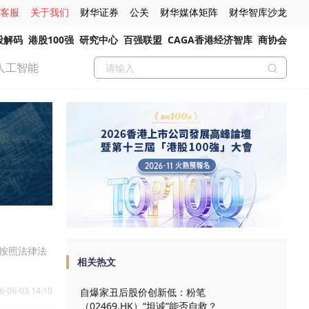
客服
关于我们
财华证券
公关
财华媒体矩阵
财华智库沙龙
股解码
港股100强
研究中心
百强联盟
CAGA香港经济智库
商协会
人工智能
格按照法律法
相关热文
6-06-03 14:10
自爆家丑后股价创新低：粉笔
（02469.HK）“坦诚”能否自救？