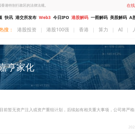
在线
国香港特别行政区的法律法规。
频
快讯
港交所发布
Web3
今日IPO
港股解码
一图解码
美股解码
A
热搜：
港股投资
|
港股100强
|
香港
|
算力
|
AI
|
嘉亨家化
示，公司目前暂无资产注入或资产重组计划，后续如有相关重大事项，公司将严
202