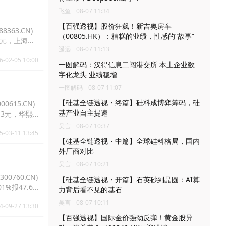
飞鱼
08-07 11:34
【百强透视】股价狂飙！新吉奥房车
363.CN)
（00805.HK）：糟糕的业绩，性感的“故事”
.31元，上海家
遥远
08-07 11:13
6-02-05 10:00
一图解码：汉得信息二闯港交所 本土企业数
字化龙头 业绩稳增
一图解码
08-07 11:07
【硅基全链透视・终篇】硅料成博弈筹码，硅
0615.CN)
基产业自主提速
2.3元，华熙
吴言
08-07 10:37
5-03-11 13:45
【硅基全链透视・中篇】全球硅料格局，国内
外厂商对比
吴言
08-07 10:21
0760.CN)
【硅基全链透视・开篇】石英砂到晶圆：AI算
01%报47.6
力背后看不见的基石
吴言
08-07 10:11
4-09-27 13:30
【百强透视】国际金价强劲反弹！黄金股异