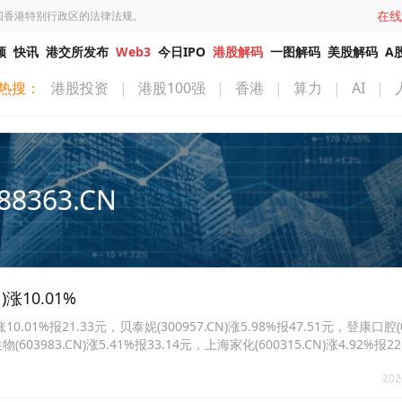
在线
国香港特别行政区的法律法规。
频
快讯
港交所发布
Web3
今日IPO
港股解码
一图解码
美股解码
A
热搜：
港股投资
|
港股100强
|
香港
|
算力
|
AI
|
88363.CN
涨10.01%
1%报21.33元，贝泰妮(300957.CN)涨5.98%报47.51元，登康口腔(00
物(603983.CN)涨5.41%报33.14元，上海家化(600315.CN)涨4.92%报
%报155.15元。
202