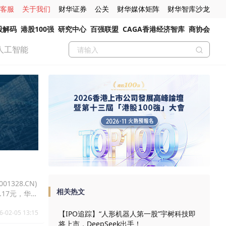
客服
关于我们
财华证券
公关
财华媒体矩阵
财华智库沙龙
股解码
港股100强
研究中心
百强联盟
CAGA香港经济智库
商协会
人工智能
1328.CN)
相关热文
22.17元，华熙
6-02-05 13:15
【IPO追踪】“人形机器人第一股”宇树科技即
将上市，DeepSeek出手！