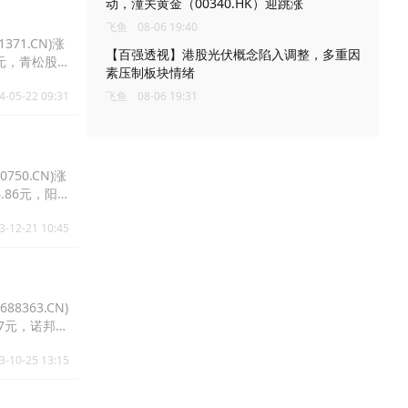
动，潼关黄金（00340.HK）迎跳涨
飞鱼
08-06 19:40
371.CN)涨
【百强透视】港股光伏概念陷入调整，多重因
.6元，青松股
素压制板块情绪
4-05-22 09:31
飞鱼
08-06 19:31
750.CN)涨
4.86元，阳
3-12-21 10:45
8363.CN)
0.27元，诺邦股
3-10-25 13:15