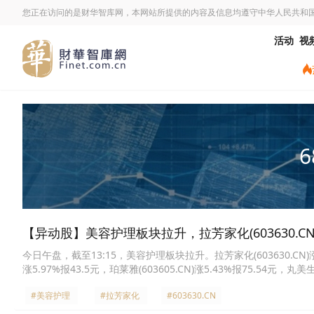
您正在访问的是财华智库网，本网站所提供的内容及信息均遵守中华人民共和
活动
视
6
【异动股】美容护理板块拉升，拉芳家化(603630.CN)
今日午盘，截至13:15，美容护理板块拉升。拉芳家化(603630.CN)涨10.0
涨5.97%报43.5元，珀莱雅(603605.CN)涨5.43%报75.54元，丸美生
生物(688363.CN)涨4.77%报51.13元，爱美客(300896.CN)涨4.60
#美容护理
#拉芳家化
#603630.CN