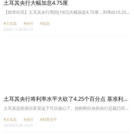
土耳其央行大幅加息4.75厘
【财华社讯】土耳其央行周四(19日)大幅加息4.75厘，利率由10.25厘
升至15厘，符预期。
#土耳其
#央行
#加息
2020-11-20 05:12
土耳其央行将利率水平大砍了4.25个百分点 基准利率
减至19.75厘
土耳其总统埃尔多安这下可以放心了。他刚刚任命的央行总裁已经遵
照他的指令，将利率水平大砍了4.25个百分点。
#土耳其
#央行
#利率水平
2019-07-26 13:21