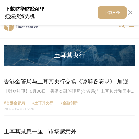
在线客服
关于我们
财华证券
公关
财华媒体矩阵
财华智库
下载财华财经APP
下载APP
把握投资先机
土耳其央行
香港金管局与土耳其央行交换《谅解备忘录》 加强金
融创新合作
【财华社讯】6月30日，香港金融管理局(金管局)与土耳其共和国中央
银行(土耳其央行)今日宣布交换《谅解备忘录》，加强双方在金融创
#香港金管局
#土耳其央行
#金融创新
新领域的合作。金管局与土耳其央行均致力推动各自市场的金融科技
2026-06-30 16:28
发展。这份《谅解备忘录》建立正式的框架，促进讯息交流及探讨在
创新项目上的潜在合作。透过加强在新兴技术及金融服务创新议题上
的协作，此《谅解备忘录》将进一步巩固香港与土耳其之间的战略伙
伴关系。
土耳其减息一厘 市场感意外