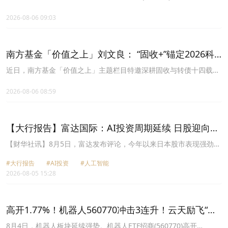
交548.57万元。跟踪指数恒生港股通汽车主题指数(HSSCAM)上涨
1.27%。
2026-08-06 09:03
南方基金「价值之上」刘文良： “固收+”锚定2026科
技与周期双主线
近日，南方基金「价值之上」主题栏目特邀深耕固收与转债十四载的
南方广利回报、南方昌元可转债等产品基金经理刘文良，携手自媒体
「大力如山」创始人王大力展开专业对话。
2026-08-06 08:59
【大行报告】富达国际：AI投资周期延续 日股迎向盈
利驱动新阶段
【财华社讯】8月5日，富达发布评论，今年以来日本股市表现强劲，
部分受惠于市场对人工智能(AI)相关投资机会的乐观情绪。然而，进
#大行报告
#AI投资
#人工智能
入第三季，市场开始消化第二季由少数AI相关族群所带动的集中涨
2026-08-05 15:28
势，半导体及AI概念股出现较明显回调。富达国际基金经理曾敏前认
为，这轮修正主要反映市场重新评估估值水平与盈利预期，而非企业
基本面出现实质恶化。曾敏前认为，市场正从过去由投资主题带动的
阶段，逐步转向更重视企业盈利兑现能力的新阶段。AI基础建设、资
高开1.77%！机器人560770冲击3连升！云天励飞“浦
料中心、记忆体、高阶零组件及相关供应链投资需求依然稳健，但投
云天芯”落地+昊志机电净利暴增267%
资者如今更重视企业订单增长、定价能力、盈利韧性及财测支持。在
8月4日，机器人板块延续强势。机器人ETF招商(560770)高开