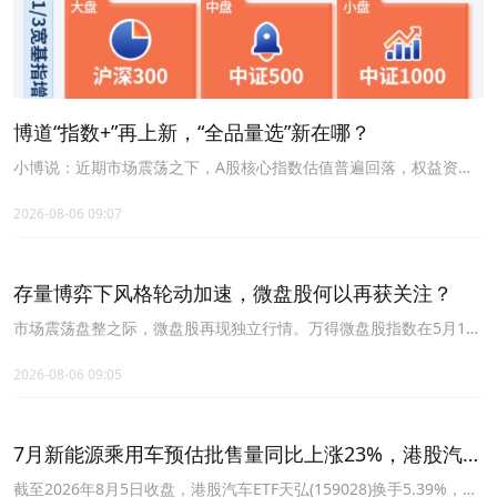
博道“指数+”再上新，“全品量选”新在哪？
小博说：近期市场震荡之下，A股核心指数估值普遍回落，权益资产
的长期配置性价比再次凸显。
2026-08-06 09:07
存量博弈下风格轮动加速，微盘股何以再获关注？
市场震荡盘整之际，微盘股再现独立行情。万得微盘股指数在5月12
日-7月21日下跌-26.89%后，自7月22日触底以来震荡回升，截至8月
4日期间涨幅已达12.63%，即将收复年内失地。
2026-08-06 09:05
7月新能源乘用车预估批售量同比上涨23%，港股汽车
ETF天弘(159028)标的指数昨日涨超1%
截至2026年8月5日收盘，港股汽车ETF天弘(159028)换手5.39%，成