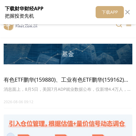
在线客服
关于我们
财华证券
公关
财华媒体矩阵
财华智库
下载财华财经APP
下载APP
把握投资先机
基金
有色ETF鹏华(159880)、工业有色ETF鹏华(159162)有
望迎来估值修复，美国7月ADP就业数据大幅不及预期
消息面上，8月5日，美国7月ADP就业数据公布，仅新增4.4万人，远
低于预期的7万人及前值9.8万人，劳动力市场降温信号明确。
2026-08-06 09:12