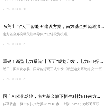
此环境下，能将强劲需求转化为可持续盈利增长与资本回报的企业，
1.77%，盘中冲击三连升。成分股方面，云天励飞-U、石头科技、昊
较依赖热门题材推动的公司更具优势。曾敏前指出，日本企业持续在
志机电、奥比中光-W、大族激光、中控技术涨幅居前。
2026-08-04 09:31
AI价值链中占据重要地位，包括记忆体与储存装置、先进载板、被动
元件、功率半导体、光学元件、工业自动化及精密制造等领域。虽然
部分相关产业近期面临估值重估压力，但目前回调更多是市场经历前
东莞出台“人工智能 +”建设方案，南方基金郑晓曦深耕
期大幅上涨后，对过度拥挤部位重新平衡，而非反映终端需求趋势反
转。
产业成长赛道
南方基金郑晓曦关注半导体产业链投资机遇。
2026-08-04 09:29
重磅！新型电力系统“十五五”规划印发，电力ETF招商
(560480)站上多支均线
近日，国家发改委、国家能源局正式印发《新型电力系统建设“十五
五”规划》，为电力行业设定了一组到2030年的硬指标。
2026-08-04 09:25
国产AI催化落地，南方基金旗下恒生科技ETF南方
(520570)核心受益
截至收盘，恒生科技指数报4875.61点，上涨0.96%；港股通互联网