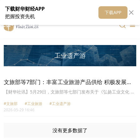
在线客服
关于我们
财华证券
公关
财华媒体矩阵
财华智库
下载财华财经APP
下载APP
把握投资先机
工业遗产游
文旅部等7部门：丰富工业旅游产品供给 积极发展工
业遗产游
【财华社讯】5月29日，文旅部等七部门发布关于《​弘扬工业文化 保
护工业遗产 发展工业旅游的通知》。其中提出，丰富工业旅游产品供
#文旅部
#工业旅游
#工业遗产游
给。积极发展工业遗产游，鼓励以创意设计、业态植入、风貌改造等
2026-05-29 16:46
方式活化利用工业遗址，发展工业旅游新场景新业态新模式。大力发
展“工厂游”，鼓励航空航天、船舶、汽车、机器人等装备制造，纺织
服装、工艺美术、食品加工等消费品工业，电商物流等领域企业在确
保安全生产和保密要求前提下，创新推出生产流程观摩、模拟操作、
没有更多数据了
手作体验、产品定制等项目，打造主题鲜明的观光工厂。有序拓展工