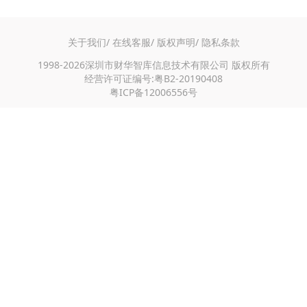
业智慧游，支持运用北斗、人工智能、超高清视频、虚拟现实、自动
驾驶等数字技术和设备，打造沉浸式、智慧化工业旅游体验。支持工
业旅游场所发展主题商业、沉浸式体验、特色市集等业态，打造“工
关于我们/
在线客服/
版权声明/
隐私条款
业旅游+”消费场景。鼓励各地推出一批具有地域和行业特色的优质工
业旅游线路和品牌。鼓励工业企业通过工业旅游加强产品宣传，扩大
1998-2026深圳市财华智库信息技术有限公司 版权所有
产品销售，做强企业品牌。
经营许可证编号:粤B2-20190408
粤ICP备12006556号