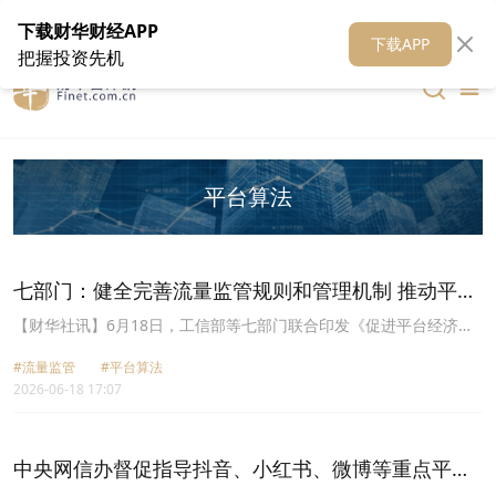
在线客服
关于我们
财华证券
公关
财华媒体矩阵
财华智库
下载财华财经APP
下载APP
把握投资先机
平台算法
七部门：健全完善流量监管规则和管理机制 推动平台
算法透明化
​【财华社讯】6月18日，工信部等七部门联合印发《促进平台经济大
中小企业协同发展行动方案(2026—2028年)》。其中提到，推动合规
#流量监管
#平台算法
生态共创。指导平台企业完善合规管理体系，构建质量管理体系，推
2026-06-18 17:07
动建立平台企业与平台内经营者重大事项协商机制。深化算法、流量
治理，健全完善流量监管规则和管理机制，推动平台算法透明化。引
导平台企业优化规则、合理收费，通过合理开展降费让利、协商完善
治理规则标准等方式，帮助中小企业减负增效、拓展市场，纠正侵犯
中央网信办督促指导抖音、小红书、微博等重点平台
平台内经营者合法权益的行为，规范“内卷式”竞争。净化直播电商等