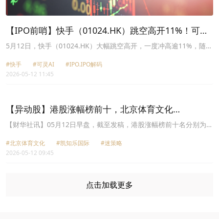
【IPO前哨】快手（01024.HK）跳空高开11%！可灵
AI传分拆上市引爆股价
5月12日，快手（01024.HK）大幅跳空高开，一度冲高逾11%，随后
涨幅收窄，截至发稿，公司涨4.75%，报54.05港元/股，市值2350亿
#快手
#可灵AI
#IPO.IPO解码
港元。
2026-05-12 11:45
【异动股】港股涨幅榜前十，北京体育文化
(01803.HK)涨34.44%，凯知乐国际(02122.HK)涨
【财华社讯】05月12日早盘，截至发稿，港股涨幅榜前十名分别为北
京体育文化(01803.HK)涨幅34.44%、凯知乐国际(02122.HK)涨幅
13.33%
#北京体育文化
#凯知乐国际
#迷策略
13.33%、迷策略(02440.HK)涨幅12.57%、裕承科金(00279.HK)涨幅
2026-05-12 09:45
10.20%、南方两倍做多Coinbase(07711.HK)涨幅10.10%、KFM金
德(03816.HK)涨幅10.05%、星星集团(01560.HK)涨幅9.85%、南方
两倍做多Coinbase-U(09711.HK)涨幅9.54%、快手-W(01024.HK)涨
幅8.91%、沪港联合(01001.HK)涨幅8.57%。
点击加载更多