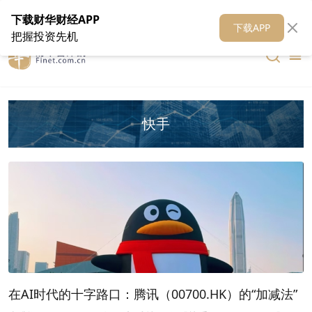
在线客服
关于我们
财华证券
公关
财华媒体矩阵
财华智库
下载财华财经APP
下载APP
把握投资先机
快手
在AI时代的十字路口：腾讯（00700.HK）的“加减法”