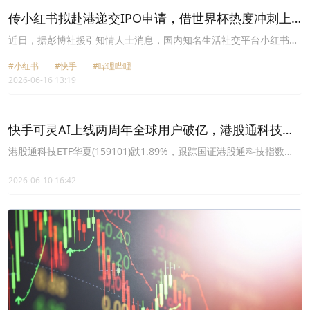
传小红书拟赴港递交IPO申请，借世界杯热度冲刺上
市
近日，据彭博社援引知情人士消息，国内知名生活社交平台小红书计
划最快于本月（2026年6月）底前，以保密形式向香港联交所递交
#小红书
#快手
#哔哩哔哩
IPO申请，此举有望成为近年港股规模较大的互联网企业上市案例之
2026-06-16 13:19
一。
快手可灵AI上线两周年全球用户破亿，港股通科技
ETF华夏(159101)收跌1.89%
港股通科技ETF华夏(159101)跌1.89%，跟踪国证港股通科技指数
(987008)；可灵AI上线两周年用户破亿，ARR达5亿美元。
2026-06-10 16:42