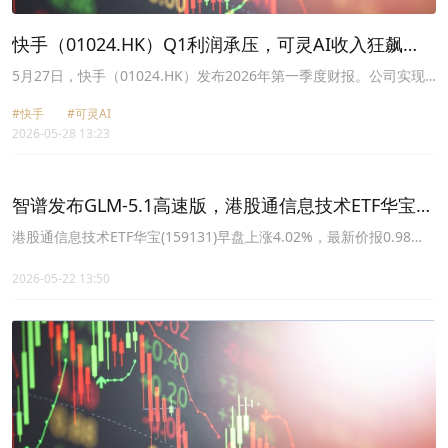
快手（01024.HK）Q1利润承压，可灵AI收入狂飙
300%成最大亮点
5月27日，快手（01024.HK）发布2026年第一季度财报。公司实现
总营收337.2亿元（人民币，下同），同比增长3.4%；一季度核心商
#快手
#可灵AI
业收入（线上营销+电商等）同比增长10.7%。
2026-05-28 13:23
智谱发布GLM-5.1高速版，港股通信息技术ETF华宝
(159131)早盘上涨4.02%
港股通信息技术ETF华宝(159131)早盘上涨4.02%，最新价报0.98
元。受行业消息面催化，大模型相关概念股智谱早盘大涨超20%，刷
新上市来新高。MINIMAX-W、明略科技-W、快手-W等企业跟涨。
2026-05-22 13:50