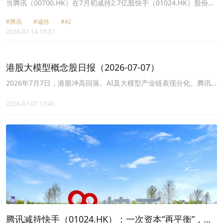
当腾讯（00700.HK）在7月初减持2.7亿股快手（01024.HK）股份
时，市场并未感到意外，不过是这家互联网巨头近年来调整投资版图
#腾讯
#减持
#AI
的又一次举措，毕竟在减持后，腾讯仍持有快手的9.37%权益。
2026-07-14 19:37
港股大模型概念股日报（2026-07-07）
2026年7月7日，港股冲高回落。AI及大模型产业链表现分化。腾讯
控股涨2.0%，美团-W涨4.5%，智谱涨5.2%，另一方面，快手-W暴
跌12.0%，商汤-W跌6.7%。
2026-07-07 17:45
腾讯减持快手（01024.HK）：一次资本“再平衡”，还