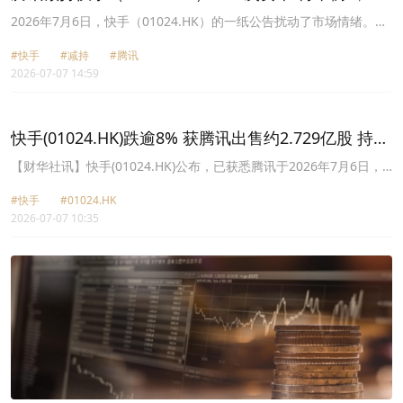
是退场的前奏？
2026年7月6日，快手（01024.HK）的一纸公告扰动了市场情绪。公
告显示，其主要股东腾讯（00700.HK）于2026年7月6日交易时段
#快手
#减持
#腾讯
后，通过场外大宗交易出售约2.73亿股快手B类股份，持股比例由约
2026-07-07 14:59
15.68%降至9.37%，正式退出快手主要股东行列。
快手(01024.HK)跌逾8% 获腾讯出售约2.729亿股 持股
降至9.37%
【财华社讯】快手(01024.HK)公布，已获悉腾讯于2026年7月6日，
透过场外大宗交易方式向若干买方出售合共约2.729亿股公司B类股
#快手
#01024.HK
份，该等买方为若干独立第三方且与公司及其关连人士并无关连。出
2026-07-07 10:35
售事项完成后，腾讯持股比例将由约15.68%下降至9.37%，并不再为
公司主要股东。腾讯表示，其对集团长远发展前景拥有信心，双方亦
会继续维持共赢关系，包括延续双方的战略合作。公司预期出售事项
将不会对集团营运产生任何重大不利影响。截止发稿，快手
(01024.HK)跌8.83%，报41.94港元。此外，目前公司已根据其于
2024年5月22日公布的160亿港元的股份购回计划，以合共83.5亿港
元购回共约1.75亿股B类股份。