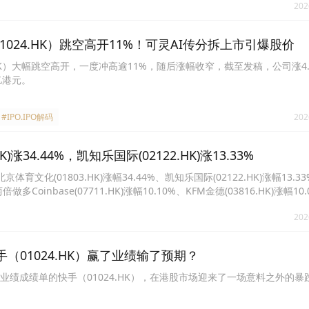
202
1024.HK）跳空高开11%！可灵AI传分拆上市引爆股价
4.HK）大幅跳空高开，一度冲高逾11%，随后涨幅收窄，截至发稿，公司涨4.
0亿港元。
#IPO.IPO解码
202
4.44%，凯知乐国际(02122.HK)涨13.33%
(01803.HK)涨幅34.44%、凯知乐国际(02122.HK)涨幅13.3
倍做多Coinbase(07711.HK)涨幅10.10%、KFM金德(03816.HK)涨幅1
)涨幅9.54%、快手-W(01024.HK)涨幅8.91%、沪港联合(01001.HK)涨幅8
202
（01024.HK）赢了业绩输了预期？
全年业绩成绩单的快手（01024.HK），在港股市场迎来了一场意料之外的暴