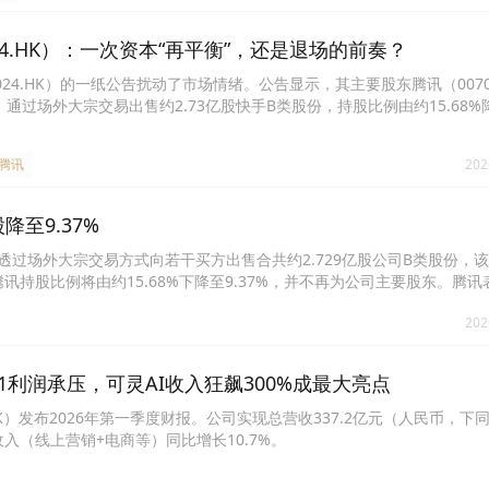
24.HK）：一次资本“再平衡”，还是退场的前奏？
1024.HK）的一纸公告扰动了市场情绪。公告显示，其主要股东腾讯（0070
，通过场外大宗交易出售约2.73亿股快手B类股份，持股比例由约15.68%降
。
#腾讯
202
股降至9.37%
6日，透过场外大宗交易方式向若干买方出售合共约2.729亿股公司B类股份，
持股比例将由约15.68%下降至9.37%，并不再为公司主要股东。腾讯
续双方的战略合作。公司预期出售事项将不会对集团营运产生任何重大不
202
公司已根据其于2024年5月22日公布的160亿港元的股份购回计划，以合共83.
）Q1利润承压，可灵AI收入狂飙300%成最大亮点
.HK）发布2026年第一季度财报。公司实现总营收337.2亿元（人民币，下
收入（线上营销+电商等）同比增长10.7%。