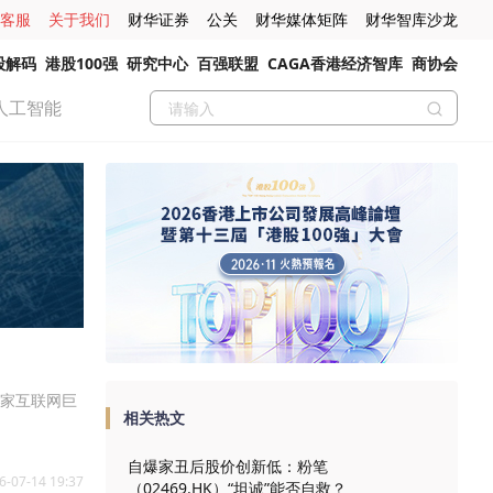
客服
关于我们
财华证券
公关
财华媒体矩阵
财华智库沙龙
股解码
港股100强
研究中心
百强联盟
CAGA香港经济智库
商协会
人工智能
这家互联网巨
相关热文
自爆家丑后股价创新低：粉笔
6-07-14 19:37
（02469.HK）“坦诚”能否自救？