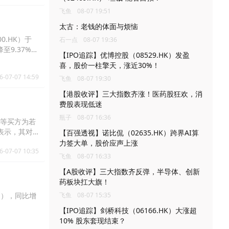
飞鱼
08-07 19:51
太古：老钱的体面与烦恼
0.HK）于
石一点
08-07 19:36
至9.37%，
【IPO追踪】优博控股（08529.HK）发盈
喜，股价一柱擎天，涨近30%！
6-07-07 14:59
飞鱼
08-07 19:30
【港股收评】三大指数齐涨！医药股狂欢，消
费股表现低迷
瓶子
08-07 16:36
该等买方为若
表示，其对
【百强透视】诺比侃（02635.HK）跨界AI算
利影响。截止
力签大单，股价应声上涨
6-07-07 10:35
5亿港元购回
飞鱼
08-07 16:33
【A股收评】三大指数齐反弹，半导体、创新
药板块扛大旗！
同），同比增
飞鱼
08-07 15:35
【IPO追踪】剑桥科技（06166.HK）大涨超
10% 股东套现结束？