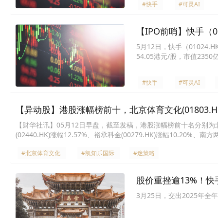
#快手
#可灵AI
【IPO前哨】快手（0
5月12日，快手（0102
54.05港元/股，市值235
#快手
#可灵AI
【异动股】港股涨幅榜前十，北京体育文化(01803.HK)涨3
【财华社讯】05月12日早盘，截至发稿，港股涨幅榜前十名分别为北京体育文化
(02440.HK)涨幅12.57%、裕承科金(00279.HK)涨幅10.20%、南方两
集团(01560.HK)涨幅9.85%、南方两倍做多Coinbase-U(09711.HK
#北京体育文化
#凯知乐国际
#迷策略
股价重挫逾13%！快手
3月25日，交出2025年