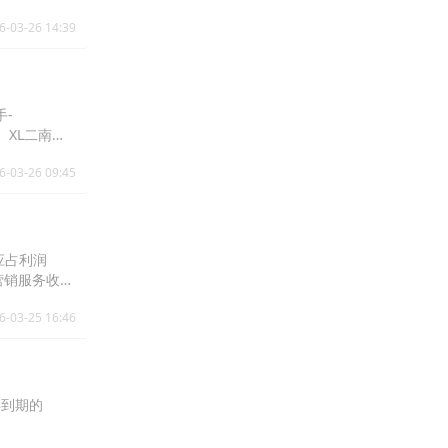
6-03-26 14:39
手-
%、XL二南方
90%。
6-03-26 09:45
人应占利润
上营销服务收入
公司持续努力
6-03-25 16:46
务的增长。电
年到期的