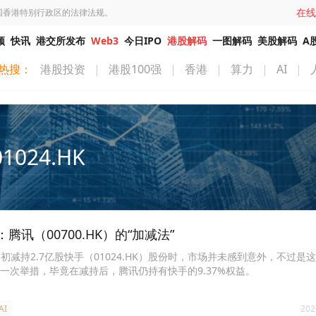
在线
国香港特别行政区的法律法规。
频
快讯
港交所发布
Web3
今日IPO
港股解码
一图解码
美股解码
A
热搜：
港股投资
|
港股100强
|
香港
|
算力
|
AI
|
01024.HK
腾讯（00700.HK）的“加减法”
7月初减持2.7亿股快手（01024.HK）股份时，市场并未感到意外，不过是
一次举措，毕竟在减持后，腾讯仍持有快手的9.37%权益。
AI
202