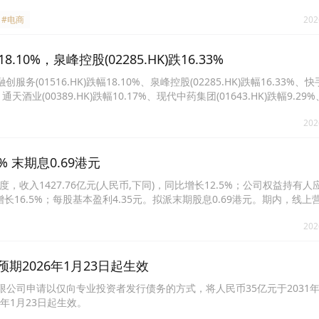
#电商
202
10%，泉峰控股(02285.HK)跌16.33%
1516.HK)跌幅18.10%、泉峰控股(02285.HK)跌幅16.33%、快
%、通天酒业(00389.HK)跌幅10.17%、现代中药集团(01643.HK)跌幅9.29
、XL二南三星-U(09747.HK)跌幅7.39%、顺腾国际控股(00932.HK)跌幅6.
202
% 末期息0.69港元
止年度，收入1427.76亿元(人民币,下同)，同比增长12.5%；公司权益持有
同比增长16.5%；每股基本盈利4.35元。拟派末期股息0.69港元。期内，线
的加速渗透与创新应用。直播业务收入同比增加5.5%至391亿元，是由于
202
入同比增加27.6%至222亿元，主要是由于公司电商业务及可灵AI业
 预期2026年1月23日起生效
所有限公司申请以仅向专业投资者发行债务的方式，将人民币35亿元于2031
年1月23日起生效。