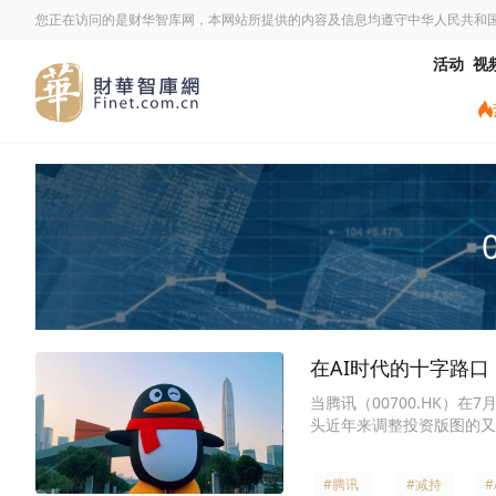
您正在访问的是财华智库网，本网站所提供的内容及信息均遵守中华人民共和
活动
视
在AI时代的十字路口：
当腾讯（00700.HK）在
头近年来调整投资版图的又
#腾讯
#减持
#