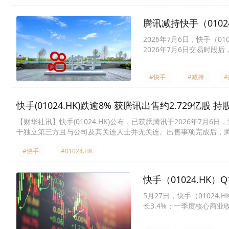
腾讯减持快手（010
2026年7月6日，快手（0
2026年7月6日交易时段后
正式退出快手主要股东行列
#快手
#减持
快手(01024.HK)跌逾8% 获腾讯出售约2.729亿股 持
【财华社讯】快手(01024.HK)公布，已获悉腾讯于2026年7月
干独立第三方且与公司及其关连人士并无关连。出售事项完成后，腾讯
集团长远发展前景拥有信心，双方亦会继续维持共赢关系，包括延
#快手
#01024.HK
发稿，快手(01024.HK)跌8.83%，报41.94港元。此外，目前
共约1.75亿股B类股份。
快手（01024.HK
5月27日，快手（01024
长3.4%；一季度核心商业