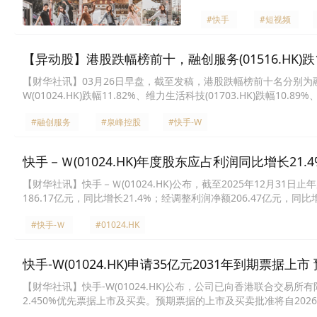
#快手
#短视频
【异动股】港股跌幅榜前十，融创服务(01516.HK)跌18.
【财华社讯】03月26日早盘，截至发稿，港股跌幅榜前十名分别为融创服务(0
W(01024.HK)跌幅11.82%、维力生活科技(01703.HK)跌幅10.89
海力士(07709.HK)跌幅9.27%、XL二南三星(07747.HK)跌幅8.14%
#融创服务
#泉峰控股
#快手-W
快手－Ｗ(01024.HK)年度股东应占利润同比增长21.4
​【财华社讯】快手－Ｗ(01024.HK)公布，截至2025年12月31日
186.17亿元，同比增长21.4%；经调整利润净额206.47亿元，
同比增加12.5%至815亿元，主要是由于AI在线上营销服务多场景
#快手-Ｗ
#01024.HK
建立一个丰富而健康的直播生态系统及多元化的优质内容。其他服务收
商业务的增长表现为电商GMV的增加。
快手-W(01024.HK)申请35亿元2031年到期票据上市
【财华社讯】快手-W(01024.HK)公布，公司已向香港联合交易
2.450%优先票据上市及买卖。预期票据的上市及买卖批准将自2026