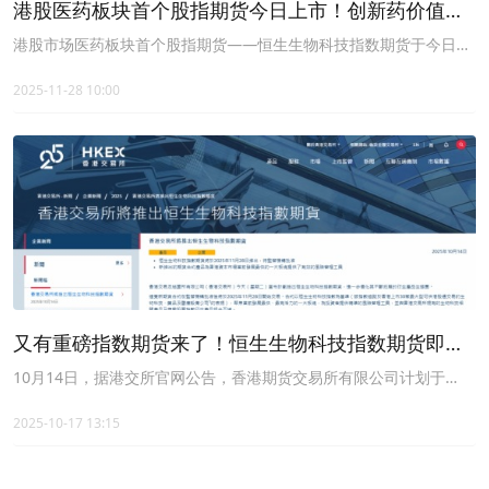
港股医药板块首个股指期货今日上市！创新药价值重
估进行时
港股市场医药板块首个股指期货——恒生生物科技指数期货于今日正
式上市交易。
2025-11-28 10:00
又有重磅指数期货来了！恒生生物科技指数期货即将
上市！费率最低档的恒生生物科技ETF(513280)年内份
10月14日，据港交所官网公告，香港期货交易所有限公司计划于
2025年11月28日推出以恒生生物科技指数为基础的期货合约，有待
额大增24%！指数期货推出意味着什么？
监管机构批准。
2025-10-17 13:15