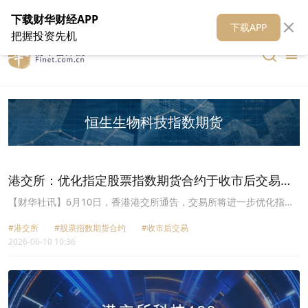
在线客服
关于我们
财华证券
公关
财华媒体矩阵
财华智库
下载财华财经APP
下载APP
把握投资先机
恒生生物科技指数期货
港交所：优化指定股票指数期货合约于收市后交易时
段价格限制扩大至±6%
【财华社讯】6月10日，香港港交所通告，交易所将进一步优化指定
股票指数期货合约于收市后交易(T＋1)时段的价格限制，由现时的
#港交所
#股票指数期货合约
#收市后交易
±5%扩大至±6%。该等合约包括以下恒生股票指数期货(不包括恒生生
2026-06-10 10:36
物科技指数期货)：恒生指数期货；恒生指数股息累计指数期货；恒生
中国企业指数期货；恒生中国企业指数股息累计指数期货；恒生科技
指数期货；小型恒生指数期货；小型恒生中国企业指数期货。为确保
交易所参与者就T与T＋1 时段之间休市时间缩短，以及该等合约价格
限制放宽已准备就绪，交易所将于2026年6月20日举行实习环节，以