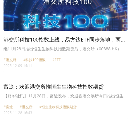
测试交易所参与者营运准备情况。有意参与实习环节的交易所参与者
须于2026年6月12日或之前填妥线上报名表。
港交所科技100指数上线，易方达ETF同步落地，两地
深化互联互通
继11月28日推出恒生生物科技指数期货后，港交所（00388.HK）在
指数业务拓展领域再添重要举措。
#港交所
#科技100指数
#ETF
2025-12-09 14:11
富途：欢迎港交所推恒生生物科技指数期货
【财华社讯】11月28日，富途发布，欢迎香港交易所今日推出恒生生
物科技指数期货。作为首批支持该指数期货交易的经纪商, 富途客户
#富途
#港交所
#恒生生物科技指数期货
反应正面。富途相信，恒生生物科技指数期货的推出进一步丰富香港
2025-11-28 16:43
衍生品市场生态，提升市场深度与流动性，为全球投资者提供精准的
生物科技板块风险管理及投资工具，有助巩固香港作为亚洲领先衍生
品交易中心的地位。