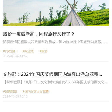
业智慧游，支持运用北斗、人工智能、超高清视频、虚拟现实、自动
驾驶等数字技术和设备，打造沉浸式、智慧化工业旅游体验。支持工
业旅游场所发展主题商业、沉浸式体验、特色市集等业态，打造“工
业旅游+”消费场景。鼓励各地推出一批具有地域和行业特色的优质工
业旅游线路和品牌。鼓励工业企业通过工业旅游加强产品宣传，扩大
产品销售，做强企业品牌。
股价一度破新高，同程旅行又行了？
随着疫情阴霾散去和政策红利释放，国内旅游行业迎来强劲复苏。文
旅部数据显示，2025年五一假期期间，全国国内旅游人次突破3.14
#同程旅行
#窥业绩
#旅游
亿，同比增长6.4%；旅游总收入达1802.69亿元，同比增长8.0%。
2025-05-26 14:59
文旅部：2024年国庆节假期国内游客出游总花费
7008.17亿元 按可比口径同比增长6.3%
【财华社讯】10月8日，文化和旅游部发布2024年国庆节假期文化和
旅游市场情况。2024年国庆节假期，全国文化和旅游市场平稳有序。
#国庆假期
#国内游客出游花费
经文化和旅游部数据中心测算，国庆节假日7天，全国国内出游7.65
2024-10-08 15:16
亿人次，按可比口径同比增长5.9%，较2019年同期增长10.2%；国
内游客出游总花费7008.17亿元，按可比口径同比增长6.3%，较2019
年同期增长7.9%。据测算，假日期间全国营业性演出4.43万场次，同
比增长14.5%；票房收入22.09亿元，同比增长25.9%；观众1169.7