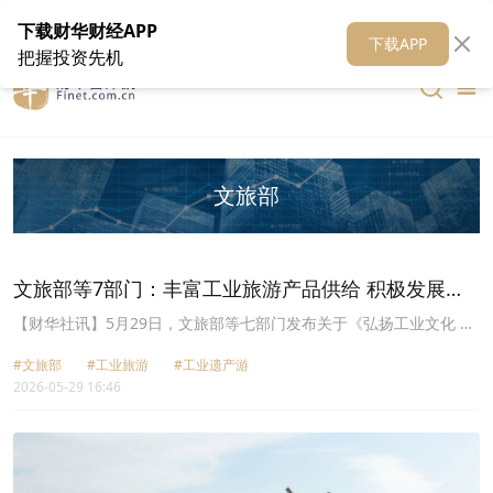
在线客服
关于我们
财华证券
公关
财华媒体矩阵
财华智库
下载财华财经APP
下载APP
把握投资先机
文旅部
文旅部等7部门：丰富工业旅游产品供给 积极发展工
业遗产游
【财华社讯】5月29日，文旅部等七部门发布关于《​弘扬工业文化 保
护工业遗产 发展工业旅游的通知》。其中提出，丰富工业旅游产品供
#文旅部
#工业旅游
#工业遗产游
给。积极发展工业遗产游，鼓励以创意设计、业态植入、风貌改造等
2026-05-29 16:46
方式活化利用工业遗址，发展工业旅游新场景新业态新模式。大力发
展“工厂游”，鼓励航空航天、船舶、汽车、机器人等装备制造，纺织
服装、工艺美术、食品加工等消费品工业，电商物流等领域企业在确
保安全生产和保密要求前提下，创新推出生产流程观摩、模拟操作、
手作体验、产品定制等项目，打造主题鲜明的观光工厂。有序拓展工