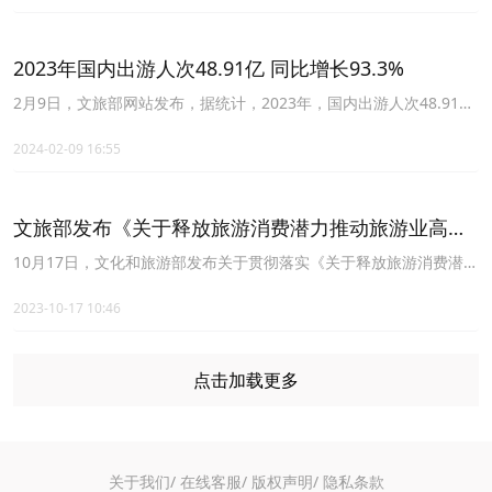
响，城乡居民出游意愿高涨，出游人次和出游总花费等多项指标创历
史新高。经文化和旅游部数据中心测算，春节假期8天全国国内旅游
出游4.74亿人次，同比增长34.3%，按可比口径较2019年同期增长
2023年国内出游人次48.91亿 同比增长93.3%
19.0%；国内游客出游总花费6326.87亿元，同比增长47.3%，按可
比口径较2019年同期增长7.7%；入出境旅游约683万人次，其中出境
2月9日，文旅部网站发布，据统计，2023年，国内出游人次48.91
游约360万人次，入境游约323万人次。
亿，比上年同期增加23.61亿，同比增长93.3%。其中，城镇居民国
内出游人次37.58亿，同比增长94.9%；农村居民国内出游人次11.33
2024-02-09 16:55
亿，同比增长88.5%。分季度看，其中一季度国内出游人次12.16
亿，同比增长46.5%；二季度国内出游人次11.68亿，同比增长
86.9%；三季度国内出游人次12.90亿，同比增长101.9%；四季度国
文旅部发布《关于释放旅游消费潜力推动旅游业高质
内出游人次12.17亿，同比增长179.1%。
量发展的若干措施》的通知
10月17日，文化和旅游部发布关于贯彻落实《关于释放旅游消费潜力
推动旅游业高质量发展的若干措施》的通知。
2023-10-17 10:46
点击加载更多
关于我们/
在线客服/
版权声明/
隐私条款