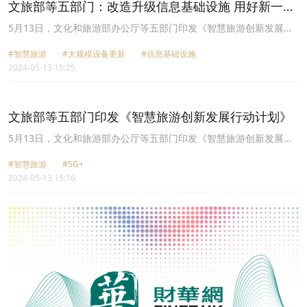
文旅部等五部门：改造升级信息基础设施 用好新一轮
万人次，同比增长13.3%。商圈街区节日氛围浓郁，成为消费新亮
大规模设备更新政策
点。假日期间，纳入监测的国家级夜间文化和旅游消费集聚区夜间客
5月13日，文化和旅游部办公厅等五部门印发《智慧旅游创新发展行
流量达9686.23万人次，按可比口径每夜较2023年增长25.4%。受益
动计划》的通知。其中提出，改造升级信息基础设施。用好新一轮大
于签证和通关政策优化、免签国家范围扩大、入境旅游服务便利化水
#智慧旅游
#大规模设备更新
#信息基础设施
规模设备更新政策，推动旅游应急指挥中心、智能闸机、景区智慧
平提高等因素，入境旅游持续升温。
2024-05-13 15:25
屏、票务系统、电子讲解等进行改造升级。引导停车场、旅游集散与
咨询中心、游客服务中心、景区道路及景区内部引导标识系统等数字
化与智能化改造升级，提升基础设施网络化、智能化、协同化水平。
强化试点，创新模式，鼓励和支持信息服务商对文化和旅游场所开
文旅部等五部门印发《智慧旅游创新发展行动计划》
展“上云用数赋智”服务。
5月13日，文化和旅游部办公厅等五部门印发《智慧旅游创新发展行
动计划》的通知。其中提出，到2027年，智慧旅游经济规模进一步扩
#智慧旅游
#5G+
大，智慧旅游基础设施更加完善，智慧旅游管理水平显著提升，智慧
2024-05-13 15:16
旅游营销成效更加明显，智慧旅游优质产品供给更加丰富，智慧旅游
服务和体验更加便利舒适。加强5G+智慧旅游协同创新发展。实施
好“信号升格”专项行动，持续提升国家4A级以上旅游景区、国家级旅
游度假区、国家级旅游休闲街区、国家级夜间文化和旅游消费集聚
区、全国乡村旅游重点村镇、国家考古遗址公园等各类重点旅游区域
5G网络覆盖，优化重点区域及客流密集区域的5G网络服务质量，挖
掘利用5G技术在视频监控、实时传输、无人驾驶等方面的潜力和优
势，拓展旅游领域应用场景。持续推出5G+智慧旅游应用试点项目、
解决方案。