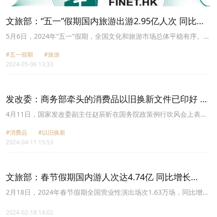
文旅部：“五一”假期国内旅游出游2.95亿人次 同比增
长7.6%
5月6日，2024年“五一”假期，全国文化和旅游市场总体平稳有序。据
文化和旅游部数据中心测算，全国国内旅游出游合计2.95亿人次，同
#五一假期
#旅游
比增长7.6%，按可比口径较2019年同期增长28.2%；国内游客出游
2024-05-06 13:33
总花费1668.9亿元，同比增长12.7%，按可比口径较2019年同期增长
13.5%。
发改委：商务部牵头的消费品以旧换新文件已印好 可
能未来几天就会正式出台
4月11日，国家发改委副主任赵辰昕在国务院政策例行吹风会上表
示，商务部牵头的消费品以旧换新文件已印好，可能未来几天就会正
#消费品
#以旧换新
式出台。除了这几个之外，还有重点行业节能降碳行动计划，还有交
2024-04-11 15:53
通运输、教育、文旅、医疗等领域的实施方案，牵头单位分别是国家
发展改革委、交通运输部、教育部、文旅部、卫健委，这些文件也都
在制定印发的过程当中，很快会跟大家见面，重点任务将进一步细化
明确。
文旅部：春节假期国内游人次达4.74亿 同比增长
34.3%
2月18日，2024年春节假期全国营业性演出场次1.63万场，同比增长
52.10%；票房收入7.78亿元，同比增长80.09%；观演人数657.65万
人次，同比增长77.71%。受政策、供给、宣传等多种利好因素影
2024-02-18 14:02