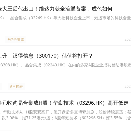
钟表大王后代出山！维达力获全流通备案，成色如何
.HK）、晶合集成（02249.HK）等大批科技企业上市，港股市场的科技含
#晶合集成
202
大升，汉得信息（300170）估值将打开？
3308.HK）、晶合集成（02249.HK）在内的多家A股企业成功登陆港股
#再递表
202
亿港元收购晶合集成H股！华勤技术（03296.HK）高开低走
激，华勤技术A、H股双双高开，但开盘后多空博弈加剧，股价持续震荡；
跌3.98%，报71.25港元/股；A股华勤技术（603296.SH）涨3.55%，报9