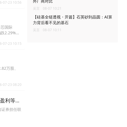
外厂商对比
6-07-23 10:56
吴言
08-07 10:21
【硅基全链透视・开篇】石英砂到晶圆：AI算
力背后看不见的基石
，中芯国际
吴言
08-07 10:11
)跌2.29%报
6-07-23 10:15
.82万股、
6-07-23 08:20
，盈利等待
信证券担任联