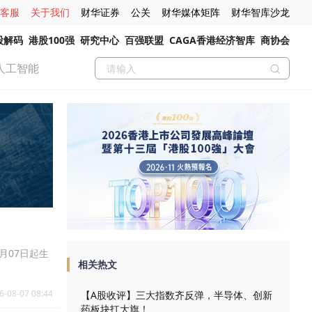
客服
关于我们
财华证券
公关
财华媒体矩阵
财华智库沙龙
股解码
港股100强
研究中心
百强联盟
CAGA香港经济智库
商协会
人工智能
月07日起生
相关热文
6-08-07 08:44
【A股收评】三大指数齐反弹，半导体、创新
药板块扛大旗！