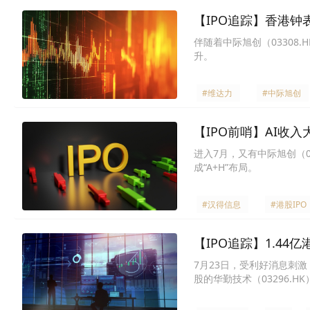
【IPO追踪】香港
伴随着中际旭创（03308
升。
#维达力
#中际旭创
【IPO前哨】AI收入
进入7月，又有中际旭创（0
成“A+H”布局。
#汉得信息
#港股IPO
【IPO追踪】1.44
7月23日，受利好消息刺
股的华勤技术（03296.HK）
股。