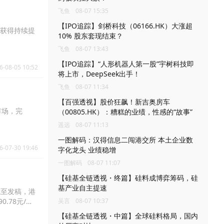
飞鱼
08-07 15:35
【IPO追踪】剑桥科技（06166.HK）大涨超
量获得持续提
10% 股东套现结束？
飞鱼
08-07 13:43
【IPO追踪】“人形机器人第一股”宇树科技即
6-08-05 10:52
将上市，DeepSeek出手！
飞鱼
08-07 11:34
【百强透视】股价狂飙！新吉奥房车
市场，完
（00805.HK）：糟糕的业绩，性感的“故事”
遥远
08-07 11:13
一图解码：汉得信息二闯港交所 本土企业数
6-07-30 19:46
字化龙头 业绩稳增
一图解码
08-07 11:07
【硅基全链透视・终篇】硅料成博弈筹码，硅
基产业自主提速
截至发稿，港
0.78元/
吴言
08-07 10:37
【硅基全链透视・中篇】全球硅料格局，国内