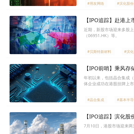
#用友网络
#滨化股份
【IPO追踪】赴港
近期，新股市场迎来多股上市
（06951.HK）等。
#贝斯特新材料
#滨
【IPO前哨】乘风
年初以来，包括晶合集成（02
体企业成功在港股挂牌上市
#晶合集成
#基本半导
【IPO追踪】滨化股份
7月10日，港股市场迎来两只