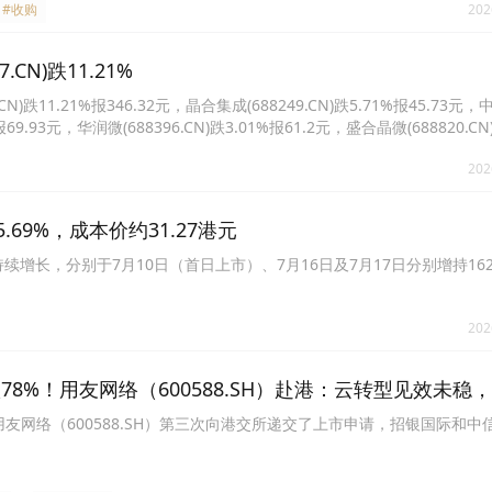
#收购
202
N)跌11.21%
11.21%报346.32元，晶合集成(688249.CN)跌5.71%报45.73元
%报69.93元，华润微(688396.CN)跌3.01%报61.2元，盛合晶微(688820.CN
456.CN)跌0.80%报29.8元。
202
69%，成本价约31.27港元
术持续增长，分别于7月10日（首日上市）、7月16日及7月17日分别增持162
202
跌78%！用友网络（600588.SH）赴港：云转型见效未稳
用友网络（600588.SH）第三次向港交所递交了上市申请，招银国际和中