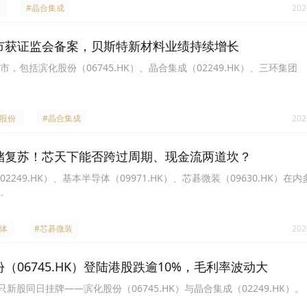
#晶合集成
202
上市获证监会备案，贝斯特新材料业绩持续增长
，包括滨化股份（06745.HK）、晶合集成（02249.HK）、三环集团
化股份
#晶合集成
202
存储复苏！芯天下能否跨过周期、现金流两道坎？
249.HK）、基本半导体（09971.HK）、芯碁微装（09630.HK）在
。
体
#芯碁微装
202
（06745.HK）登陆港股跌逾10%，毛利率波动大
新股同日挂牌——滨化股份（06745.HK）与晶合集成（02249.HK）。