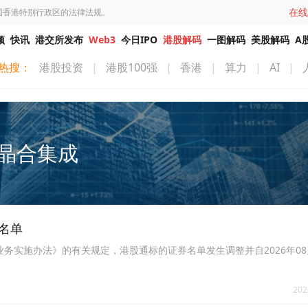
在线
国香港特别行政区的法律法规。
频
快讯
港交所发布
Web3
今日IPO
港股解码
一图解码
美股解码
A
热搜：
港股投资
|
港股100强
|
香港
|
算力
|
AI
|
晶合集成
券名单
务实施办法》的有关规定，港股通标的证券名单发生调整并自2026年08
202