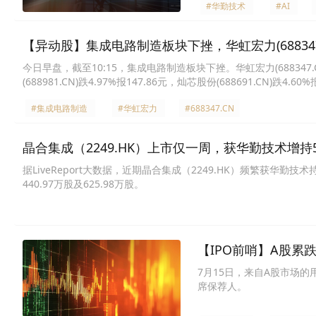
#华勤技术
#AI
【异动股】集成电路制造板块下挫，华虹宏力(688347.C
今日早盘，截至10:15，集成电路制造板块下挫。华虹宏力(688347.CN)跌
(688981.CN)跌4.97%报147.86元，灿芯股份(688691.CN)跌4.60
143.1元，芯联集成U(688469.CN)跌1.91%报7.69元，赛微电子(300
#集成电路制造
#华虹宏力
#688347.CN
晶合集成（2249.HK）上市仅一周，获华勤技术增持5.
据LiveReport大数据，近期晶合集成（2249.HK）频繁获华勤技
440.97万股及625.98万股。
【IPO前哨】A股累
修复
7月15日，来自A股市场的
席保荐人。