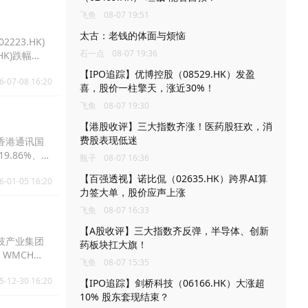
飞鱼
08-07 19:51
太古：老钱的体面与烦恼
223.HK)
石一点
08-07 19:36
HK)跌幅
【IPO追踪】优博控股（08529.HK）发盈
6-07-08 16:20
喜，股价一柱擎天，涨近30%！
飞鱼
08-07 19:30
【港股收评】三大指数齐涨！医药股狂欢，消
费股表现低迷
、香港通讯国
19.86%、拨
瓶子
08-07 16:36
【百强透视】诺比侃（02635.HK）跨界AI算
6-01-05 16:20
力签大单，股价应声上涨
飞鱼
08-07 16:33
【A股收评】三大指数齐反弹，半导体、创新
科技产业集团
药板块扛大旗！
%、WMCH
飞鱼
08-07 15:35
涨幅28.79%。
5-12-30 16:20
【IPO追踪】剑桥科技（06166.HK）大涨超
10% 股东套现结束？