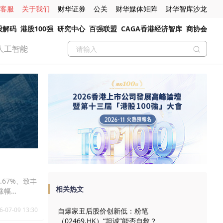
客服
关于我们
财华证券
公关
财华媒体矩阵
财华智库沙龙
股解码
港股100强
研究中心
百强联盟
CAGA香港经济智库
商协会
人工智能
.67%、致丰
相关热文
)涨幅
1.HK)涨幅
6-07-09 13:30
自爆家丑后股价创新低：粉笔
（02469.HK）“坦诚”能否自救？