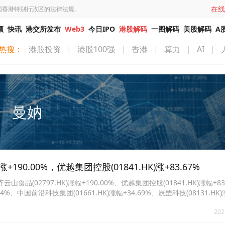
在线
国香港特别行政区的法律法规。
频
快讯
港交所发布
Web3
今日IPO
港股解码
一图解码
美股解码
A
热搜：
港股投资
|
港股100强
|
香港
|
算力
|
AI
|
曼妠
90.00%，优越集团控股(01841.HK)涨+83.67%
02797.HK)涨幅+190.00%、优越集团控股(01841.HK)涨幅+83
.14%、中国前沿科技集团(01661.HK)涨幅+34.69%、辰罡科技(08131.HK
)涨幅+25.30%、天瑞汽车内饰(06162.HK)涨幅+22.64%、港深智能管理(0818
202