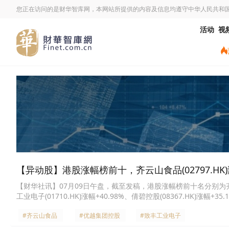
您正在访问的是财华智库网，本网站所提供的内容及信息均遵守中华人民共和
活动
视
【异动股】港股涨幅榜前十，齐云山食品(02797.HK)涨+1
【财华社讯】07月09日午盘，截至发稿，港股涨幅榜前十名分别为齐云山食品(
工业电子(01710.HK)涨幅+40.98%、倩碧控股(08367.HK)涨幅+35
+31.28%、曼妠(08186.HK)涨幅+30.65%、芯智控股(02166.HK
#齐云山食品
#优越集团控股
#致丰工业电子
+20.45%。