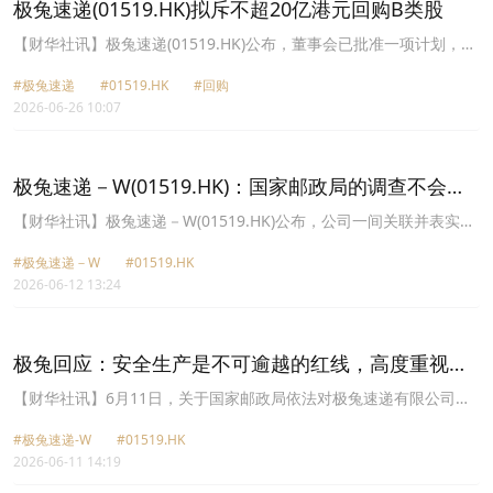
极兔速递(01519.HK)拟斥不超20亿港元回购B类股
【财华社讯】极兔速递(01519.HK)公布，董事会已批准一项计划，以
行使公司股东于2026年6月25日举行的公司股东周年大会上授予董事
#极兔速递
#01519.HK
#回购
会的一般授权以购回公司B类股份，股东批准购回授权，以允许董事
2026-06-26 10:07
会在公开市场购回不超过股东周年大会日期公司已发行股份总数(不包
括库存股份)10%的B类股份，涉及股份总数不超9.675亿股B类股份。
拟用于建议公开市场购回计划的资金上限不超过20亿港元。董事会认
为，B类股份的交易价格低估了集团的业绩及内在价值，相信公司的
极兔速递－W(01519.HK)：国家邮政局的调查不会对
财务状况将使其能够进行建议公开市场购回计划，并保持充足财务资
业务或财务状况造成重大影响
源以支持公司业务持续增长。公司未来将专注于东南亚及中国市场，
【财华社讯】极兔速递－W(01519.HK)公布，公司一间关联并表实体
以巩固其市场地位，并稳步提升在其他市场的地位。对外，公司将抓
接获中国国家邮政局的调查通知，内容涉及其工作及生产安全事宜。
住电商平台全球扩张的重大发展机遇。对内，公司将精细化管理，持
#极兔速递－W
#01519.HK
董事会认为，该调查不会对公司的业务或财务状况造成任何重大影
续降低成本，以中国经验赋能海外业务，加强品牌建设，不断拓展非
2026-06-12 13:24
响。公司正同步进行内部调查，并按照适用法律法规全面配合国家邮
平台客户，以及提高盈利能力。
政局的工作。
极兔回应：安全生产是不可逾越的红线，高度重视，
全面整改
【财华社讯】6月11日，关于国家邮政局依法对极兔速递有限公司立
案调查一事，极兔速递中国区高度重视，诚恳接受，坚决服从、全力
#极兔速递-W
#01519.HK
配合主管部门依法依规开展的各项调查工作。安全生产是企业不可逾
2026-06-11 14:19
越的红线。极兔中国深刻反思，深感作为品牌总部，在对使用“极兔
速递”商标、字号、快递运单经营的部分企业落实安全保障统一管理