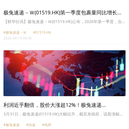
责任方面存在差距和不足，教训深刻。对此极兔中国诚恳接受监督。
极兔中国已第一时间成立专项工作组，由安全负责人牵头，开展安全
极兔速递－Ｗ(01519.HK)第一季度包裹量同比增长
生产隐患排查整治工作，并承诺坚决做到：一是压实统一管理责任，
26.2%
进一步健全完善对各相关企业、加盟网点的统一安全管理制度与管控
​【财华社讯】极兔速递－Ｗ(01519.HK)公布，2026年第一季度，合
标准，明确中国区总部、代理区、转运中心、网点的四级安全责任链
计包裹量达83.26亿件，同比增长26.2%，日均包裹量达9250万件，
条；二是聚焦关键环节闭环整改，全面核查分拣装卸、车辆通行、设
#极兔速递－Ｗ
#01519.HK
同比增长26.2%。
备运维、人员作业等关键环节风险点，建档立账、限期整改、闭环管
2026-04-13 09:36
理；三是持续加强一线人员安全保障，加强开展安全生产教育与岗位
安全培训，增配现场安全员、防护设施与应急物资，切实提升一线人
员安全意识与自救互救能力，坚决守牢安全底线。
利润近乎翻倍，股价大涨超12%！极兔速递
(01519.HK)迎来收获期？
3月31日，极兔速递(01519.HK)大幅拉升，截至发稿前，该股涨幅扩
大至12.44%，报10.21港元/股。
#极兔速递
#快递
#电商