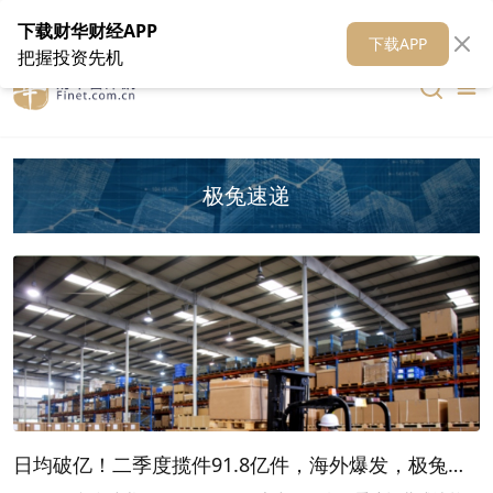
在线客服
关于我们
财华证券
公关
财华媒体矩阵
财华智库
下载财华财经APP
下载APP
把握投资先机
极兔速递
日均破亿！二季度揽件91.8亿件，海外爆发，极兔