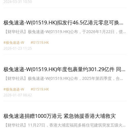
2026-03-31 10:50
极兔速递-W(01519.HK)拟发行46.5亿港元零息可换股
债券
【财华社讯】极兔速递-W(01519.HK)公布，于2026年1月22日，债
券发行人、公司及经办人已订立一份认购协议，在认购协议之条款及
#极兔速递-W
#01519.HK
条件的规限下，经办人各自(而非共同)已同意认购及支付，或促使认
2026-01-23 11:25
购人认购及支付债券发行人将予发行的本金总额为46.5亿港元的2026
年可换股债券。可悉数兑换为最多约3.2亿股新股，占扩大后公司已
发行股本约3.47%。初始换股价每股B类股份14.55港元，较2026年1
月22日(即签署认购协议交易日)香港联交所所报最后收市价每股B类
极兔速递-W(01519.HK)年度包裹量约301.29亿件 同比
股份11.12港元溢价约30.85%。发行2026年可换股债券的所得款项净
增长22.2%
额(扣除发行费用及开支后)将约为45.96亿港元。公司拟将所得款项净
【财华社讯】极兔速递-W(01519.HK)公布，2025年第四季度，合计
额用于进一步发展集团的海外业务及技术升级、优化集团的资本架构
包裹量约84.61亿件，同比增长14.5%；日均包裹量9200万件。其
(包括股份回购)，以及作一般企业用途。
#极兔速递-W
#01519.HK
中，东南亚包裹量约24.36亿件，同比增长73.6%，日均包裹量2650
2026-01-07 08:42
万件；中国包裹量约58.91亿件，同比减少0.4%，日均包裹量6400万
件；新市场包裹量约1.34亿件，同比增长79.7%，日均包裹量145万
件。截至12月31日止年度，合计包裹量约301.29亿件，同比增长
22.2%，日均包裹量8250万件，同比增长22.6%。
极兔速递捐赠1000万港元 紧急驰援香港大埔救灾
【财华社讯】11月27日，香港大埔宏福苑多栋住宅建筑突发五级火