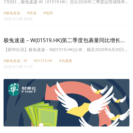
（01519.HK）值得高看？
7月8日，极兔速递-W（01519.HK）交出2026年二季度运营成绩单，
表现超预期。
#极兔速递
#快递
#电商
2026-07-08 20:00
极兔速递－W(01519.HK)第二季度包裹量同比增长
24.2%
【财华社讯】极兔速递－W(01519.HK)公布，截至2026年6月30日止
三个月，包裹量合计91.767亿件，同比增长24.2%，日均包裹量
#极兔速递－W
#01519.HK
#包裹量
1.008亿件。截至2026年6月30日止六个月，累计包裹量合计175.025
2026-07-08 11:19
亿件，同比增长25.1%，日均包裹量9670万件。