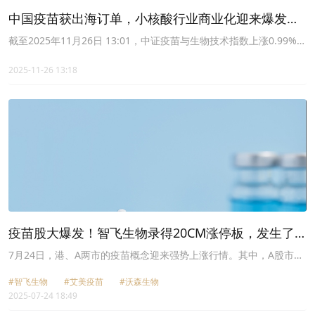
中国疫苗获出海订单，小核酸行业商业化迎来爆发，
疫苗ETF(562860)有望持续受益
截至2025年11月26日 13:01，中证疫苗与生物技术指数上涨0.99%，
成分股荣昌生物上涨6.03%，欧林生物上涨5.81%，三生国健上涨
5.21%，华兰疫苗上涨4.41%，迈威生物上涨3.37%。
2025-11-26 13:18
疫苗股大爆发！智飞生物录得20CM涨停板，发生了
什么？
7月24日，港、A两市的疫苗概念迎来强势上涨行情。其中，A股市场
的智飞生物（300122.SZ）录得20CM涨停板，沃森生物
#智飞生物
#艾美疫苗
#沃森生物
（300142.SZ）、康泰生物（300601.SZ）涨逾10%，康希诺
2025-07-24 18:49
（688185.SH）、华兰疫苗（301207.SZ）等多股也实现上涨，仅有
欧林生物下跌。