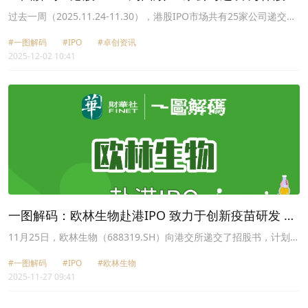
上市首日破发
过去一周（2025.11.24-11.30），港股IPO市场共有25家公司递交上
市申请，包括中坚科技（002779.SZ）、欧林生物（688319.SH）、
#一图解码
#IPO
#卓创资讯
卓创资讯（301299.SZ）和活力集团等；
2025-12-02 10:41
一图解码：欧林生物赴港IPO 致力于创新疫苗研发 上
半年扭亏
11月25日，欧林生物（688319.SH）向港交所递交了招股书，计划在
主板挂牌上市；由中信证券担任独家保荐人。
#一图解码
#IPO
#欧林生物
2025-11-27 09:41