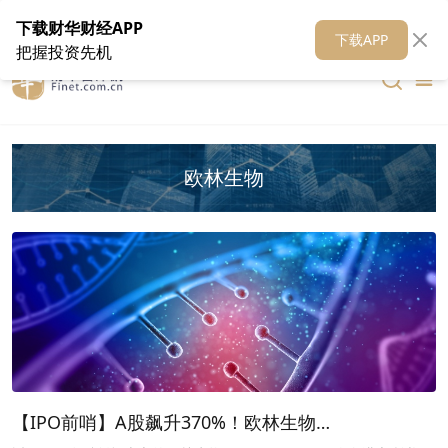
在线客服
关于我们
财华证券
公关
财华媒体矩阵
财华智库
下载财华财经APP
下载APP
把握投资先机
欧林生物
【IPO前哨】A股飙升370%！欧林生物