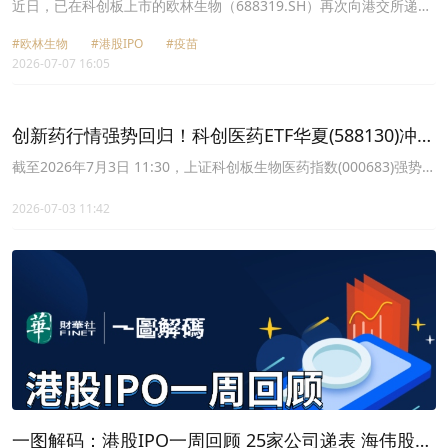
（688319.SH）再冲港股，业绩依赖大单品
近日，已在科创板上市的欧林生物（688319.SH）再次向港交所递交
了主板上市申请，由中信证券担任独家保荐人。
#欧林生物
#港股IPO
#疫苗
2026-07-07 16:05
创新药行情强势回归！科创医药ETF华夏(588130)冲击
5连涨，连续5天获资金净流入
截至2026年7月3日 11:30，上证科创板生物医药指数(000683)强势上
涨1.05%，成分股苑东生物上涨10.01%，热景生物上涨6.62%，欧林
生物上涨6.18%，迪哲医药，智翔金泰等个股跟涨。
2026-07-03 11:42
一图解码：港股IPO一周回顾 25家公司递表 海伟股份