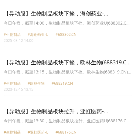
【异动股】生物制品板块下挫，海创药业-
U(688302.CN)跌13.81%
今日午盘，截至14:00，生物制品板块下挫。海创药业U(688302.CN)
跌13.81%报33.82元，双成药业(002693.CN)跌9.98%报11.19元，欧
#生物制品
#海创药业-U
#688302.CN
林生物(688319.CN)跌5.71%报14.87元，首药控股U(688197.CN)跌
2025-03-12 14:00
4.64%报32.25元，锦波生物(832982.CN)跌4.36%报263.02元，科兴
制药(688136.CN)跌4.01%报20.33元，益方生物U(688382.CN)跌
3.42%报16.95元，艾迪药业(688488.CN)跌2.47%报9.46元。
【异动股】生物制品板块下挫，欧林生物(688319.CN)
跌6.83%
今日午盘，截至13:15，生物制品板块下挫。欧林生物(688319.CN)跌
6.83%报16.64元，特宝生物(688278.CN)跌6.50%报51.36元，天坛
#生物制品
#欧林生物
#688319.CN
生物(600161.CN)跌6.23%报30.1元，智飞生物(300122.CN)跌6.03%
2023-12-15 13:15
报61.98元，泓博医药(301230.CN)跌5.17%报36.66元，通化东宝
(600867.CN)跌4.84%报11.0元，百利天恒U(688506.CN)跌4.69%报
135.34元，双成药业(002693.CN)跌4.64%报8.42元。
【异动股】生物制品板块拉升，亚虹医药-
U(688176.CN)涨12.92%
今日午盘，截至13:30，生物制品板块拉升。亚虹医药U(688176.CN)
涨12.92%报14.25元，首药控股U(688197.CN)涨12.43%报35.18
#生物制品
#亚虹医药-U
#688176.CN
元，欧林生物(688319.CN)涨12.03%报16.76元，百利天恒