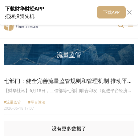
在线客服
关于我们
财华证券
公关
财华媒体矩阵
财华智库
下载财华财经APP
下载APP
把握投资先机
流量监管
七部门：健全完善流量监管规则和管理机制 推动平台
算法透明化
​【财华社讯】6月18日，工信部等七部门联合印发《促进平台经济大
中小企业协同发展行动方案(2026—2028年)》。其中提到，推动合规
#流量监管
#平台算法
生态共创。指导平台企业完善合规管理体系，构建质量管理体系，推
2026-06-18 17:07
动建立平台企业与平台内经营者重大事项协商机制。深化算法、流量
治理，健全完善流量监管规则和管理机制，推动平台算法透明化。引
导平台企业优化规则、合理收费，通过合理开展降费让利、协商完善
治理规则标准等方式，帮助中小企业减负增效、拓展市场，纠正侵犯
没有更多数据了
平台内经营者合法权益的行为，规范“内卷式”竞争。净化直播电商等