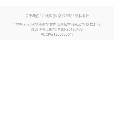
行业生态，严厉打击网售假冒伪劣商品，完善网售产品质量监督抽查
制度，着力压实平台责任、加强源头治理、强化召回监管，切实保护
消费者权益。
关于我们/
在线客服/
版权声明/
隐私条款
1998-2026深圳市财华智库信息技术有限公司 版权所有
经营许可证编号:粤B2-20190408
粤ICP备12006556号