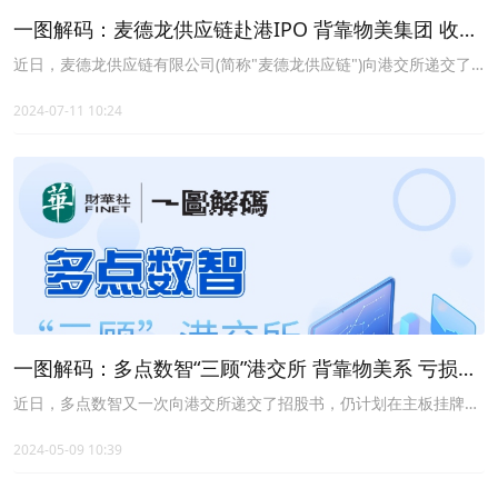
一图解码：麦德龙供应链赴港IPO 背靠物美集团 收入
逐年减少
近日，麦德龙供应链有限公司(简称"麦德龙供应链")向港交所递交了
招股书，计划在主板挂牌上市；由瑞银集团和招商证券国际担任联席
保荐人。
2024-07-11 10:24
一图解码：多点数智“三顾”港交所 背靠物美系 亏损持
续收窄
近日，多点数智又一次向港交所递交了招股书，仍计划在主板挂牌上
市；由瑞银集团、招银国际及招商证券国际担任联席保荐人。据港交
所资料显示，这已是多点数智第三次递表港交所。
2024-05-09 10:39