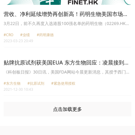
营收、净利延续增势再创新高！药明生物美国市场表
现如何？
3月22日，前不久再度入选港股100强名单的药明生物（02269.HK）
公布了2022年度的“成绩单”，期内的营收和归母净利润再度延续了增
#CRO
#业绩
#药明康德
势，双双录得两位数增长。
2023-03-23 20:49
贴牌抗原试剂获美国EUA 东方生物回应：凌晨接到信
息后续会发公告
《科创板日报》30日讯，美国FDA网站今晨更新消息，其授予西门子
医疗家庭自测抗原试剂紧急使用授权(EUA)。该抗原试剂是东方生物
#东方生物
#抗原试剂
#紧急使用授权
美国子公司衡健为西门子贴牌生产的。东方生物方面向《科创板日
2021-12-30 10:43
报》记者确认该信息，“凌晨才接到西门子通知，具体信息后续会发
公告。”
点击加载更多