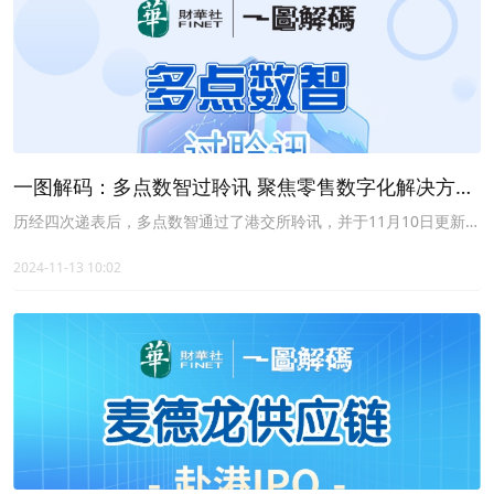
一图解码：多点数智过聆讯 聚焦零售数字化解决方案
高度依赖物美系
历经四次递表后，多点数智通过了港交所聆讯，并于11月10日更新了
聆讯后招股书；由瑞银集团、招银国际和招商证券国际担任联席保荐
人。
2024-11-13 10:02