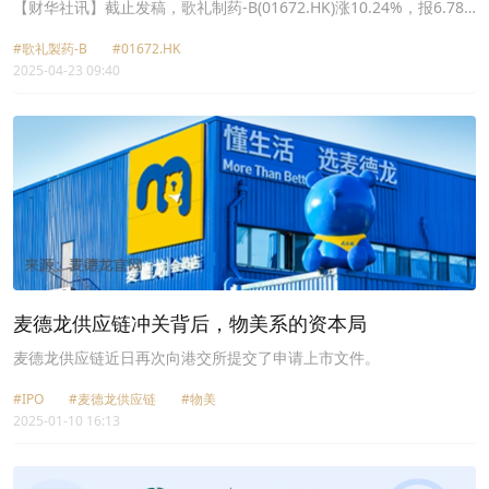
Ib期研究取得积极顶线结果
【财华社讯】截止发稿，歌礼制药-B(01672.HK)涨10.24%，报6.78
港元。消息面上，该公司公布，ASC30每日一次口服片在美国肥胖症
#歌礼製药-B
#01672.HK
受试者(BMI：30-40kg/m²)中开展的随机、双盲、安慰剂对照Ib期多
2025-04-23 09:40
剂量递增(MAD)研究(NCT06680440)取得积极顶线结果。由歌礼自主
研发的ASC30是首款也是唯一一款既可每日一次口服也可每月一次皮
下注射的用于治疗肥胖症的在研小分子GLP-1受体(GLP-1R)激动剂。
麦德龙供应链冲关背后，物美系的资本局
麦德龙供应链近日再次向港交所提交了申请上市文件。
#IPO
#麦德龙供应链
#物美
2025-01-10 16:13