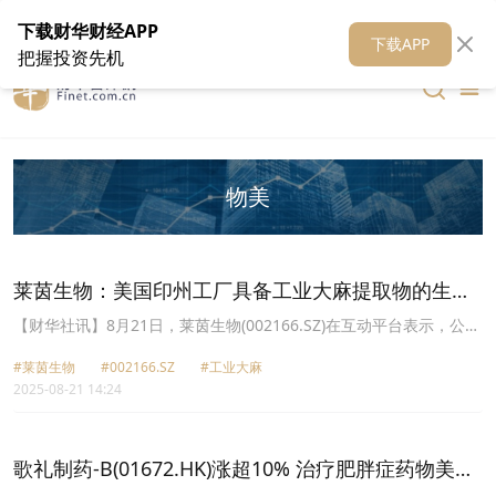
在线客服
关于我们
财华证券
公关
财华媒体矩阵
财华智库
下载财华财经APP
下载APP
把握投资先机
物美
莱茵生物：美国印州工厂具备工业大麻提取物的生产
能力
【财华社讯】8月21日，莱茵生物(002166.SZ)在互动平台表示，公司
拥有一定量的CBD存货，美国印州工厂具备工业大麻提取物的生产能
#莱茵生物
#002166.SZ
#工业大麻
力，可及时响应市场需求。
2025-08-21 14:24
歌礼制药-B(01672.HK)涨超10% 治疗肥胖症药物美国