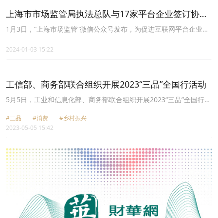
上海市市场监管局执法总队与17家平台企业签订协议
“共治”互联网
1月3日，“上海市场监管”微信公众号发布，为促进互联网平台企业健
康、规范、高质量发展，1月3日，上海市市场监管局执法总队与小红
书、拼多多、携程、美腕、得物、美团、饿了么等17家互联网平台企
2024-01-03 15:22
业签订协作共治备忘录。基于《共治备忘录》，执法总队将主动向平
台企业提供违法违规典型案例、舆情信息处置等数据，加强对平台企
业的行政指导和提醒告诫。通过常态化的指导，定期向平台企业提
工信部、商务部联合组织开展2023“三品”全国行活动
供“警示类”的违法典型案例等，从而帮助平台企业提升对潜在违法行
为的识别和处置的效率，提高互联网治理水平。
5月5日，工业和信息化部、商务部联合组织开展2023“三品”全国行活
动。活动时间2023年4-10月，重点任务：创建7个消费主题月时间轴
#三品
#消费
#乡村振兴
线，月月有主题，周周有活动。十大行业领域助力消费升级。突出行
2023-05-05 15:42
业协会组织协调作用，聚焦服装、家纺、家具、家电、五金、洗涤、
休闲食品、乳制品、健康养老、绿色智能消费品等行业领域。支持京
东、阿里、唯品会、抖音、快手、得物等电商平台对接重点消费品生
产企业，整合行业优势资源，打造永不落幕的“三品”博览会。支持物
美、百安居、永辉、国美、苏宁、居然之家、红星美凯龙等零售企业
线下同步开展活动，发展预售、定制等产销对接方式，实现供需适配
和精准交付。支持特色产区发挥自有资源优势，构建和谐区域发展生
态，打造重点消费品行业发展新势能。