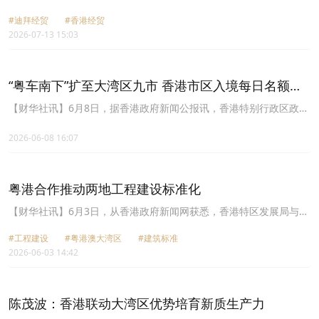
易办事处(驻迪拜经贸办)7月7日(马斯喀特时间)于阿曼首都马斯喀特举
#迪拜经贸
#香港经贸
办“阿曼-香港商贸合作论坛”。该论坛汇聚了逾150名来自阿曼当地政
2026-07-13 15:03
府机构及商界的代表，旨在加强香港与阿曼之间的经贸联系，并向当
地持份者推广香港及粤港澳大湾区的商机。本次论坛由驻迪拜经贸办
与香港贸易发展局合作举办，并获阿曼投资局支持，重点推广香港作
为通往中国内地――特别是粤港澳大湾区――门户的重要角色，同时
“粤车南下”扩至大湾区九市 香港市区入境每日名额增
彰显驻迪拜经贸办致力深化香港与阿曼，以及其他海湾阿拉伯国家经
至200辆
贸关系的使命。
【财华社讯】6月8日，据香港政府新闻公报讯，香港特别行政区政府
今日公布“粤车南下”的扩展安排。经考虑口岸运作、整体道路交通情
况、用家的反应和市民适应程度，粤、港政府同意逐步扩展“粤车南
2026-06-08 16:07
下”至全广东省，先在今年中推广至粤港澳大湾区(大湾区)全部九个内
地城市(即新增深圳、佛山、东莞、惠州和肇庆)(新增城市)，入境市区
部分的每天预约出行名额由100辆提升至200辆(维持每车留港最多三
粤港合作推动两地工程建设标准化
天)，并推出口岸停车场的“易泊游”服务。粤港双方将于今年6月15日
起先让新增城市的粤车使用口岸停车场的“易泊飞”服务，及后于7月
【财华社讯】6月3日，从香港政府新闻网获悉，香港特区发展局与广
25日起让新增城市的粤车经大桥入境香港和提升预约出行名额，同时
东省住房和城乡建设厅6月2日签署《粤港工程建设标准化协同合作协
推出“易泊游”服务供全部九个内地城市的粤车使用。粤港双方将持续
#工程建设
#粤港澳大湾区
#建筑标准
议书》，共同推动两地工程建设标准化协同工作机制，统筹和引领制
留意实施安排，并视乎实施情况，目标在2027年第一季或之前推广至
2026-06-03 14:42
定粤港澳大湾区建筑标准。
全广东省21个城市。
陈茂波：香港联动大湾区优势培育新质生产力