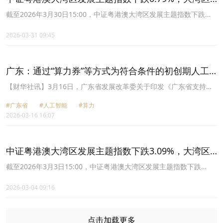
ETF平安(512970)成立以来超越基准年化收益达3.22%
截至2026年3月30日15:00，中证粤港澳大湾区发展主题指数下跌
0.79%，大湾区ETF平安(512970)成立以来超越基准年化收益达
3.22%。
2026-03-31 09:45
广东：通过“算力券”等方式为符合条件的初创期人工
智能OPC提供算力支持​
​【财华社讯】3月16日，广东省发展改革委关于印发《广东省支持人
工智能OPC创新发展行动方案(2026-2028年)》。其中提到，强化智
#广东省
#人工智能
#算力
能算力供给。打造绿色协同算力“一张网”，建设粤港澳大湾区国家枢
2026-03-16 16:07
纽节点，助力人工智能OPC获取跨区域弹性调度的普惠算力资源。省
市协同，完善“算力券”制度，降低人工智能OPC实际算力支出成本。
搭建智能算力公共算力服务平台，实时接入机架、算力、网络应用等
资源，优化算力供需匹配和交易流程，助力人工智能OPC高效获取算
中证粤港澳大湾区发展主题指数下跌3.09%，大湾区
力支撑。建立“政府—社区—平台—OPC”联动机制，通过“算力券”等
ETF(512970)成立以来超越基准年化收益达3.27%
方式为符合条件的初创期人工智能OPC提供算力支持。
截至2026年3月3日15:00，中证粤港澳大湾区发展主题指数下跌
3.09%，大湾区ETF(512970)成立以来超越基准年化收益达3.27%。
2026-03-04 09:16
点击加载更多