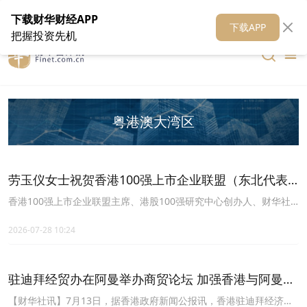
在线客服
关于我们
财华证券
公关
财华媒体矩阵
财华智库
下载财华财经APP
下载APP
把握投资先机
粤港澳大湾区
劳玉仪女士祝贺香港100强上市企业联盟（东北代表
处）正式挂牌成立 ！
香港100强上市企业联盟主席、港股100强研究中心创办人、财华社
集团（8317.HK）主席劳玉仪：热烈祝贺万迅成集团于2026年7月28
日上午，在沈阳正式挂牌 香港100强上市企业联盟（东北代表处）！
2026-07-28 10:24
立足沈阳，连接粤港澳大湾区，祝宏图大展，旗开得胜！
驻迪拜经贸办在阿曼举办商贸论坛 加强香港与阿曼经
贸联系并推广香港及大湾区优势
【财华社讯】7月13日，据香港政府新闻公报讯，香港驻迪拜经济贸