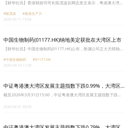
【财华社讯】香港财政司司长陈茂波在网志发文表示，粤港澳大湾区
兼具 AI 研发、高端制造及国际金融枢纽三重优势，十五五期间香港
#陈茂波
#新质生产力
将聚焦产业协同、规则衔接，担当新兴产业落地湾区的国际接口，以
2026-05-11 15:06
及国标与国际标准转换平台。香港正推进北部都会区、河套及新田科
技城建设，承载科研成果转化。同时推行 “金融 +” 策略，月底将召开
深港金融合作委员会会议，深化金融及绿色金融合作。香港依托普通
法与专业服务优势，在建筑、医疗领域实现国标与国际标准对接，目
中国生物制药(01177.HK)纳地美定获批在大湾区​上市
前湾区已公布 270 项湾区标准。陈茂波表示，香港将联动大湾区，助
力国家发展新质生产力，布局新兴及未来产业。
​【财华社讯】中国生物制药(01177.HK)公布，附属公司正大天晴独家
引进的创新药纳地美定已获得广东省药品监督管理局批准，在粤港澳
#中国生物制药
#01177.HK
大湾区率先上市，用于治疗阿片类药物引起的便秘(OIC)。
2026-04-10 11:30
中证粤港澳大湾区发展主题指数下跌0.99%，大湾区
ETF平安(512970)成立以来超越基准年化收益达3.22%
截至2026年3月31日15:00，中证粤港澳大湾区发展主题指数下跌
0.99%，大湾区ETF平安(512970)成立以来超越基准年化收益达
3.22%。
2026-04-01 09:29
中证粤港澳大湾区发展主题指数下跌0.79%，大湾区