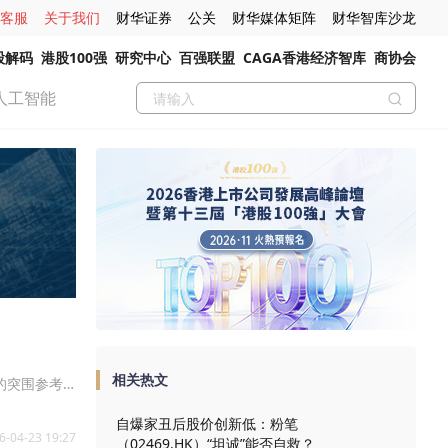
客服
关于我们
财华证券
公关
财华媒体矩阵
财华智库沙龙
股解码
港股100强
研究中心
百强联盟
CAGA香港经济智库
商协会
人工智能
相关热文
的突围参考
自爆家丑后股价创新低：粉笔
6-04-23 19:27
（02469.HK）“坦诚”能否自救？