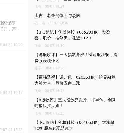
飞鱼
08-07 19:51
太古：老钱的体面与烦恼
独家保荐
石一点
08-07 19:36
13日，其再
【IPO追踪】优博控股（08529.HK）发盈
喜，股价一柱擎天，涨近30%！
6-04-22 10:20
飞鱼
08-07 19:30
【港股收评】三大指数齐涨！医药股狂欢，消
费股表现低迷
瓶子
08-07 16:36
【百强透视】诺比侃（02635.HK）跨界AI算
力签大单，股价应声上涨
飞鱼
08-07 16:33
6-04-21 19:17
【A股收评】三大指数齐反弹，半导体、创新
药板块扛大旗！
飞鱼
08-07 15:35
。
【IPO追踪】剑桥科技（06166.HK）大涨超
10% 股东套现结束？
5-07-02 15:22