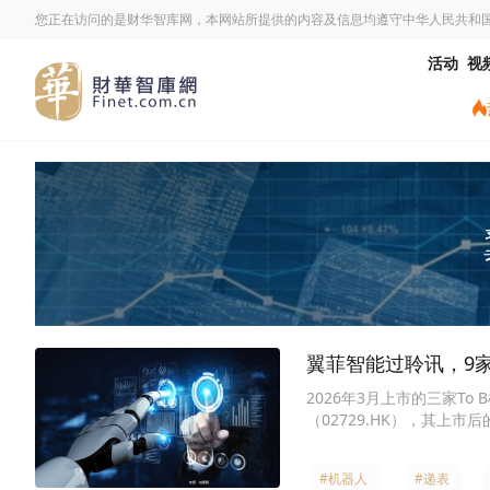
您正在访问的是财华智库网，本网站所提供的内容及信息均遵守中华人民共和
活动
视
翼菲智能过聆讯，9
2026年3月上市的三家To 
（02729.HK），其
与市场启示。
#机器人
#递表