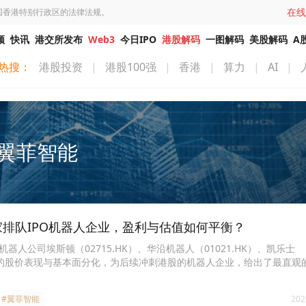
在线
国香港特别行政区的法律法规。
频
快讯
港交所发布
Web3
今日IPO
港股解码
一图解码
美股解码
A
热搜：
港股投资
|
港股100强
|
香港
|
算力
|
AI
|
翼菲智能
家排队IPO机器人企业，盈利与估值如何平衡？
B机器人公司埃斯顿（02715.HK）、华沿机器人（01021.HK）、凯乐士
上市后的股价表现与基本面分化，为后续冲刺港股的机器人企业，给出了最直观
#翼菲智能
202