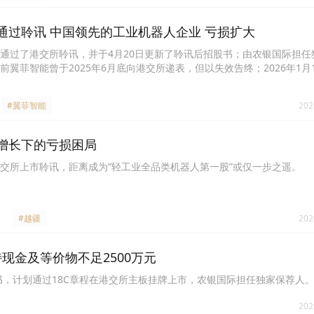
通过聆讯 中国领先的工业机器人企业 亏损扩大
通过了港交所聆讯，并于4月20日更新了聆讯后招股书；由农银国际担任
翼菲智能曾于2025年6月底向港交所递表，但以失效告终；2026年1月
至近日通过港交所聆讯。
#翼菲智能
202
增长下的亏损困局
交所上市聆讯，距离成为“轻工业全品类机器人第一股”或仅一步之遥。
#越疆
202
现金及等价物不足2500万元
，计划通过18C章程在港交所主板挂牌上市，农银国际担任独家保荐人
202