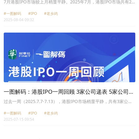
上市首日涨超90%
7月港股IPO市场较上月稍显平静。2025年7月，港股IPO市场共有22
家公司递交了上市申请，其中包括老乡鸡、星源材质
#一图解码
#IPO
#老乡鸡
（300568.SZ）、澜起科技（688008.SH）、歌尔微电子、欣旺达
2025-08-04 09:32
（300207.SZ）和云天励飞（688343.SH）等；同时，有9家公司完
成敲钟，成功登陆港交所。
一图解码：港股IPO一周回顾 3家公司递表 5家公司同
日敲钟
过去一周（2025.7.7-7.13），港股IPO市场稍显平静，共有3家公司
递交了上市申请，分别为老乡鸡、星源材质（300568.SZ）和澜起科
#一图解码
#IPO
#老乡鸡
技（688008.SH）；1家公司启动招股，即首钢朗泽（02553.HK），
2025-07-15 09:54
但由于与首钢吉元相关的纠纷仍在持续，期间首钢朗泽再度叫停招
股，并进一步延迟港股IPO。