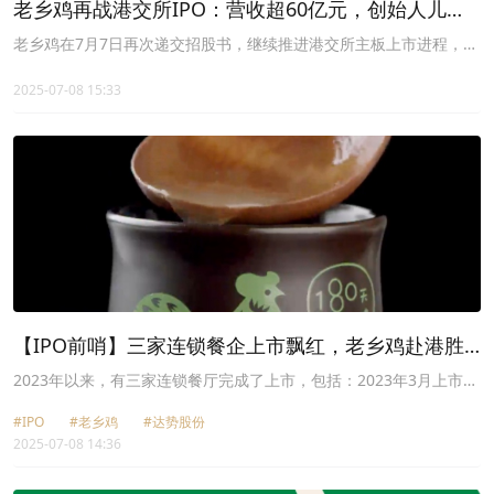
老乡鸡再战港交所IPO：营收超60亿元，创始人儿女
一家控制超90%股权
老乡鸡在7月7日再次递交招股书，继续推进港交所主板上市进程，中
金公司和海通国际担任联席保荐人。
2025-07-08 15:33
【IPO前哨】三家连锁餐企上市飘红，老乡鸡赴港胜
算如何？
2023年以来，有三家连锁餐厅完成了上市，包括：2023年3月上市的
达势股份（01405.HK），为“股神”巴菲特爱股达美乐披萨
#IPO
#老乡鸡
#达势股份
（DPZ.US）在大中华区的运营商，现价99.70港元已较其IPO发售价
2025-07-08 14:36
46.00港元高出116.74%。