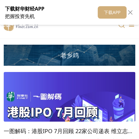
在线客服
关于我们
财华证券
公关
财华媒体矩阵
财华智库
下载财华财经APP
下载APP
把握投资先机
老乡鸡
一图解码：港股IPO 7月回顾 22家公司递表 维立志博