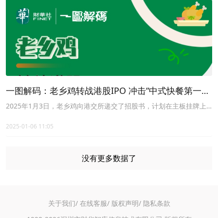
一图解码：老乡鸡转战港股IPO 冲击“中式快餐第一
股” 收入利润双增长
2025年1月3日，老乡鸡向港交所递交了招股书，计划在主板挂牌上
市；由中金公司和海通国际担任联席保荐人。据资料显示，在此之
前，老乡鸡的上市之路早已开启，曾尝试A股上市。于2022年5月，
2025-01-06 11:05
老乡鸡首次向中国证监会递交上交所主板IPO申请，开启上市之旅；
2023年2月，老乡鸡的A股上市申请获受理；但在2023年8月23日，
老乡鸡却主动撤回A股上市申请，并于该月月底终止其发行上市审
没有更多数据了
核。
关于我们/
在线客服/
版权声明/
隐私条款