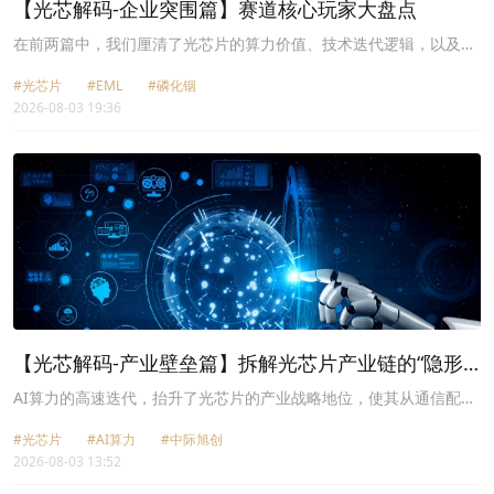
【光芯解码-企业突围篇】赛道核心玩家大盘点
在前两篇中，我们厘清了光芯片的算力价值、技术迭代逻辑，以及从
晶圆材料、外延工艺到IDM制造的全链条产业壁垒。
#光芯片
#EML
#磷化铟
2026-08-03 19:36
【光芯解码-产业壁垒篇】拆解光芯片产业链的“隐形
高墙”
AI算力的高速迭代，抬升了光芯片的产业战略地位，使其从通信配
件，转变为支撑高端算力集群互联的核心底层硬件。
#光芯片
#AI算力
#中际旭创
2026-08-03 13:52