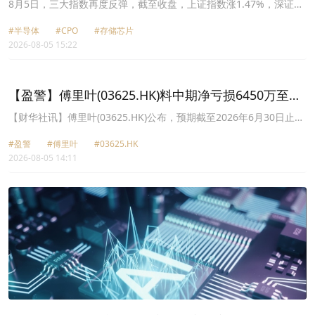
体、MLCC概念爆发
8月5日，三大指数再度反弹，截至收盘，上证指数涨1.47%，深证成
指涨1.86%，创业板指涨1.32%，科创50涨4.78%。两市超过3400只
#半导体
#CPO
#存储芯片
股票飘红，两市成交额约2.68万亿元。
2026-08-05 15:22
【盈警】傅里叶(03625.HK)料中期净亏损6450万至
6950万元
【财华社讯】傅里叶(03625.HK)公布，预期截至2026年6月30日止六
个月录得未经审核净亏损介乎6450万元至6950万元(人民币,下同)，
#盈警
#傅里叶
#03625.HK
相比上年同期净亏损约3090万元。亏损扩大主要由于公司于报告期间
2026-08-05 14:11
上市费用；因汇率波动发生汇兑损失；公司因业务发展需要新招募研
发、销售及管理人员增加薪酬支出。公司表示，集团积极推动音频产
品多元化应用布局，其中，车载音频产品收入同比增长率超
30,000%，拓展多家业内领先新能源汽车厂商；触觉反馈芯片产品收
入同比增长超330%，已经在智能手表、智能眼镜实现规模化出货，
并适配具身机器人灵巧手、游戏掌机/手柄等场景，匹配AI终端智能
化、精细化的操作需求。傅里叶(03625.HK)今日盘中一度涨近10%，
截至发稿，涨7.66%，报96.95港元。