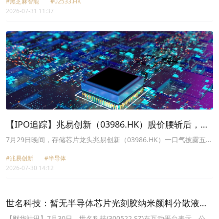
#黑芝麻智能
#02533.HK
81.1%；亏损净额约为7.2亿元至8.2亿元，相比上年同期约7.62亿
2026-07-31 11:37
元，基本维持稳定。集团预期亏损净额主要归因于算力及AI等相关领
域投入增加，相关费用有所上升；及为保持芯片及解决方案产品的市
场竞争力，集团加大了大模型算法、车规级芯片等方向的研发投入。
【IPO追踪】兆易创新（03986.HK）股价腰斩后，实
控人抛出回购增持组合拳
7月29日晚间，存储芯片龙头兆易创新（03986.HK）一口气披露五份
公告，包含一份股票交易异常波动公告，其余四份公告均围绕控股股
#兆易创新
#半导体
东、实控人、董事长朱一明展开，内容涵盖股份回购提议、个人增持
2026-07-30 14:12
计划、前期大额减持实施情况，以及12个月不减持承诺。
世名科技：暂无半导体芯片光刻胶纳米颜料分散液相
关产品
【财华社讯】7月30日，世名科技(300522.SZ)在互动平台表示，公司