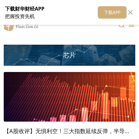
在线客服
关于我们
财华证券
公关
财华媒体矩阵
财华智库
下载财华财经APP
下载APP
把握投资先机
芯片
【A股收评】无惧利空！三大指数延续反弹，半导