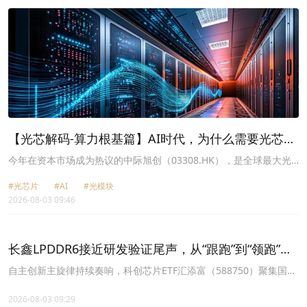
【光芯解码-算力根基篇】AI时代，为什么需要光芯
片？
今年在资本市场成为热议的中际旭创（03308.HK），是全球最大光
模块供应商，英伟达（NVDA.US）、亚马逊（AMZN.US）等AI巨头
#光芯片
#AI
#光模块
的核心光模块，很大部分来自它。
2026-08-03 09:46
长鑫LPDDR6接近研发验证尾声，从“跟跑”到“领跑”！
政策重心切换：从战略前沿走向规模化商业化应用，
自主创新主旋律持续奏响，科创芯片ETF汇添富（588750）聚集国产
芯片全产业链核心龙头，未来成长潜力可期！
国产芯片产业链逻辑梳理！
2026-08-03 09:29