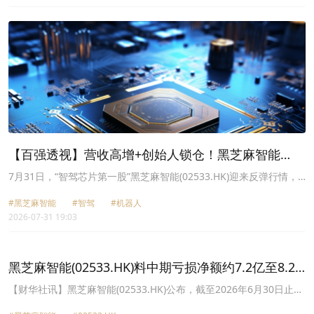
【百强透视】营收高增+创始人锁仓！黑芝麻智能
(02533.HK)股价大涨
7月31日，“智驾芯片第一股”黑芝麻智能(02533.HK)迎来反弹行情，
截至收盘，股价涨幅为5.35%，报11.81港元/股。
#黑芝麻智能
#智驾
#机器人
2026-07-31 19:03
黑芝麻智能(02533.HK)料中期亏损净额约7.2亿至8.2
亿元
【财华社讯】黑芝麻智能(02533.HK)公布，截至2026年6月30日止六
个月，预期录得收入不低于4.58亿元(人民币,下同)，同比增长不低于