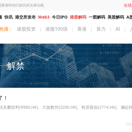
在线
国香港特别行政区的法律法规。
频
快讯
港交所发布
Web3
今日IPO
港股解码
一图解码
美股解码
A
热搜：
港股投资
|
港股100强
|
香港
|
算力
|
AI
|
解禁
了！
饮料(9980.HK)、大族数控(3200.HK)、牧原股份(2714.HK)、澜起科技(
202