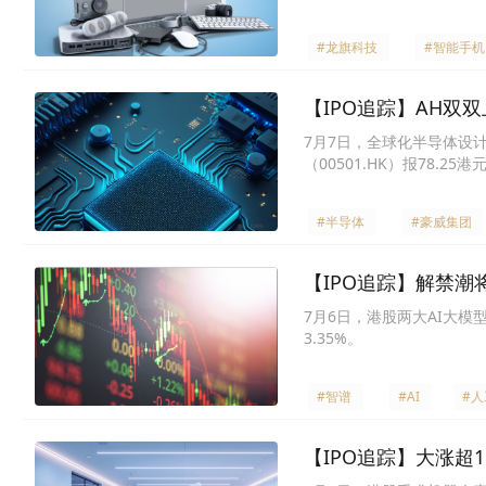
#龙旗科技
#智能手机
【IPO追踪】AH双双
7月7日，全球化半导体设
（00501.HK）报78.2
#半导体
#豪威集团
【IPO追踪】解禁潮将
7月6日，港股两大AI大模型龙
3.35%。
#智谱
#AI
#
【IPO追踪】大涨超1