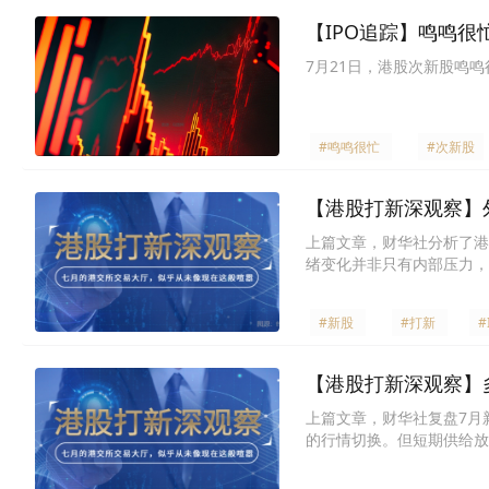
【IPO追踪】鸣鸣很
7月21日，港股次新股鸣鸣很忙
#鸣鸣很忙
#次新股
【港股打新深观察】
上篇文章，财华社分析了港
绪变化并非只有内部压力，
#新股
#打新
#
【港股打新深观察】
上篇文章，财华社复盘7月
的行情切换。但短期供给放
利消退的核心底层逻辑。本