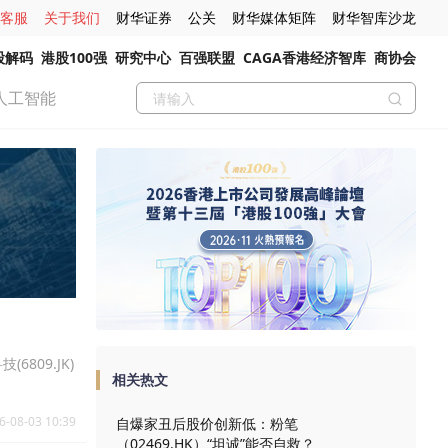
客服
关于我们
财华证券
公关
财华媒体矩阵
财华智库沙龙
股解码
港股100强
研究中心
百强联盟
CAGA香港经济智库
商协会
人工智能
6809.JK)
相关热文
6-08-03 10:39
自爆家丑后股价创新低：粉笔
（02469.HK）“坦诚”能否自救？