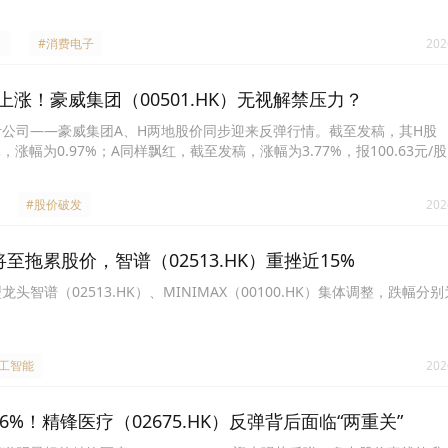
#消费电子
202
上涨！豪威集团（00501.HK）无视解禁压力？
计公司——豪威集团A、H两地股价同步迎来反弹行情。截至发稿，其H股
5港元，涨幅为0.97%；A同样飘红，截至发稿，涨幅为3.77%，报100.63元/
#股价破发
202
至拖累股价，智谱（02513.HK）重挫近15%
头智谱（02513.HK）、MINIMAX（00100.HK）集体调整，跌幅分别为
人工智能
202
6%！精锋医疗（02675.HK）反弹背后面临“两重关”