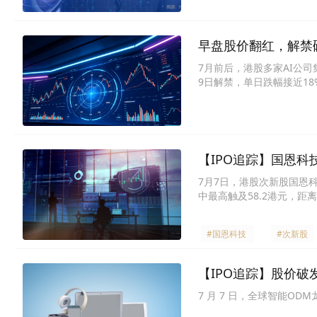
早盘股价翻红，解禁
7月前后，港股多家AI公司
9日解禁，单日跌幅接近18
【IPO追踪】国恩科技
7月7日，港股次新股国恩科技
中最高触及58.2港元，距
#国恩科技
#次新股
【IPO追踪】股价破发
7 月 7 日，全球智能O