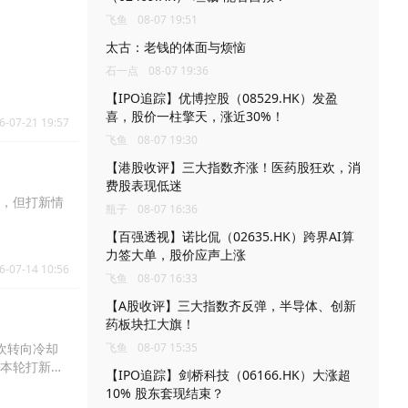
飞鱼
08-07 19:51
太古：老钱的体面与烦恼
石一点
08-07 19:36
【IPO追踪】优博控股（08529.HK）发盈
喜，股价一柱擎天，涨近30%！
6-07-21 19:57
飞鱼
08-07 19:30
【港股收评】三大指数齐涨！医药股狂欢，消
费股表现低迷
，但打新情
瓶子
08-07 16:36
【百强透视】诺比侃（02635.HK）跨界AI算
力签大单，股价应声上涨
6-07-14 10:56
飞鱼
08-07 16:33
【A股收评】三大指数齐反弹，半导体、创新
药板块扛大旗！
欢转向冷却
飞鱼
08-07 15:35
本轮打新红
【IPO追踪】剑桥科技（06166.HK）大涨超
10% 股东套现结束？