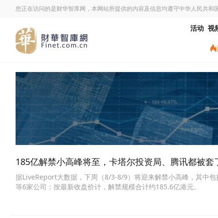
您正在访问的是财华智库网，本网站所提供的内容及信息均遵守中华人民共和
活动
视
185亿解禁小高峰将至，卡塔尔投资局、腾讯都被套
据LiveReport大数据，下周（8/3-8/9）将迎来解禁小高峰，其中包括东鹏
等6家公司；按最新收盘价计，解禁规模合计约185.6亿港元。