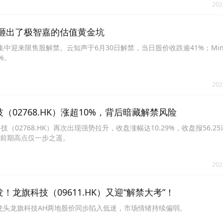
202
砸出了极智嘉的估值黄金坑
集中迎来限售股解禁。云知声于6月30日解禁，当日股价收跌逾41%；Mini
%。
202
（02768.HK）涨超10%，背后暗藏解禁风险
（02768.HK）再次出现强势拉升，收盘涨幅达10.29%，收盘报56.2
离前期高点仅一步之遥。
202
！龙旗科技（09611.HK）又迎“解禁大考”！
DM龙头龙旗科技AH两地股价同步陷入低迷，市场情绪持续偏弱。