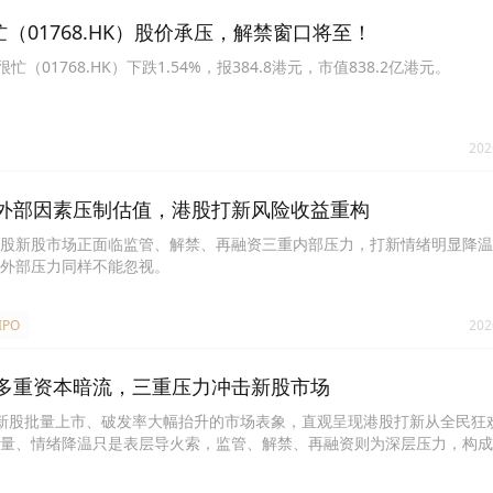
忙（01768.HK）股价承压，解禁窗口将至！
（01768.HK）下跌1.54%，报384.8港元，市值838.2亿港元。
202
外部因素压制估值，港股打新风险收益重构
股新股市场正面临监管、解禁、再融资三重内部压力，打新情绪明显降温
外部压力同样不能忽视。
IPO
202
多重资本暗流，三重压力冲击新股市场
新股批量上市、破发率大幅抬升的市场表象，直观呈现港股打新从全民狂
量、情绪降温只是表层导火索，监管、解禁、再融资则为深层压力，构成
文深挖多重隐性资本压力，拆解行情转冷的长期结构性矛盾。