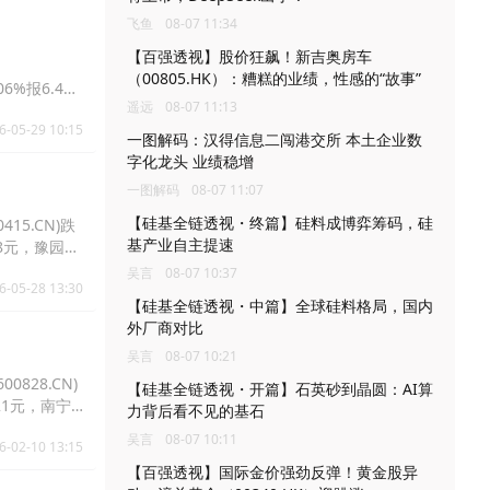
飞鱼
08-07 11:34
【百强透视】股价狂飙！新吉奥房车
（00805.HK）：糟糕的业绩，性感的“故事”
06%报6.43
遥远
08-07 11:13
6-05-29 10:15
一图解码：汉得信息二闯港交所 本土企业数
字化龙头 业绩稳增
一图解码
08-07 11:07
【硅基全链透视・终篇】硅料成博弈筹码，硅
15.CN)跌
基产业自主提速
.48元，豫园股
吴言
08-07 10:37
6-05-28 13:30
【硅基全链透视・中篇】全球硅料格局，国内
外厂商对比
吴言
08-07 10:21
0828.CN)
【硅基全链透视・开篇】石英砂到晶圆：AI算
.21元，南宁
力背后看不见的基石
吴言
08-07 10:11
6-02-10 13:15
【百强透视】国际金价强劲反弹！黄金股异