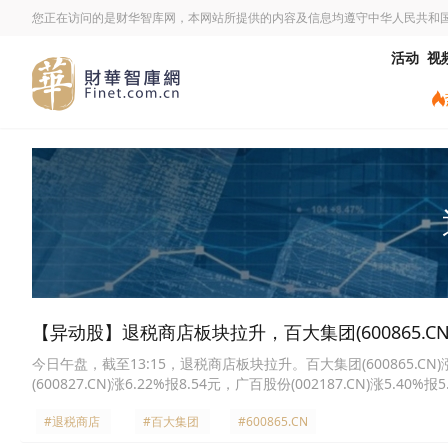
您正在访问的是财华智库网，本网站所提供的内容及信息均遵守中华人民共和
活动
视
【异动股】退税商店板块拉升，百大集团(600865.CN)
今日午盘，截至13:15，退税商店板块拉升。百大集团(600865.CN)涨10
(600827.CN)涨6.22%报8.54元，广百股份(002187.CN)涨5.40%
4.74元，南宁百货(600712.CN)涨2.57%报5.99元，新世界(600628.
#退税商店
#百大集团
#600865.CN