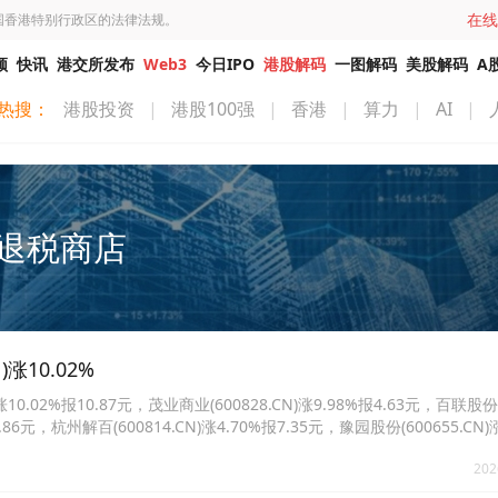
在线
国香港特别行政区的法律法规。
频
快讯
港交所发布
Web3
今日IPO
港股解码
一图解码
美股解码
A
热搜：
港股投资
|
港股100强
|
香港
|
算力
|
AI
|
退税商店
涨10.02%
.02%报10.87元，茂业商业(600828.CN)涨9.98%报4.63元，百联股份
报5.86元，杭州解百(600814.CN)涨4.70%报7.35元，豫园股份(600655.CN)
CN)涨2.54%报6.46元。
202