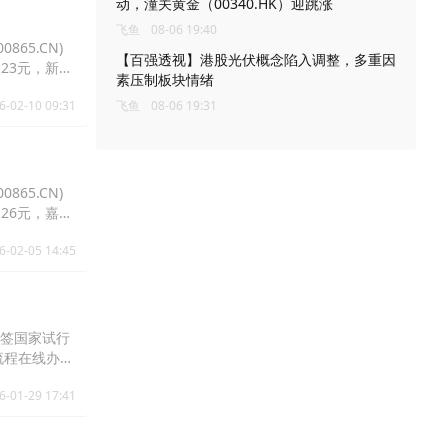
动，潼关黄金（00340.HK）迎跳涨
飞鱼
08-06 19:40
865.CN)
【百强透视】港股光伏概念陷入调整，多重因
5.23元，新世
素压制板块情绪
6-02-10 09:31
飞鱼
08-06 19:31
865.CN)
9.26元，嘉欣
6-02-05 14:45
免签国家试行
流程在线办理
医疗、教育、
6-01-29 17:41
离境退税商