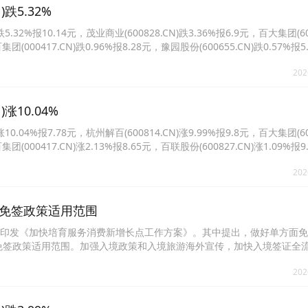
跌5.32%
2%报10.14元，茂业商业(600828.CN)跌3.36%报6.9元，百大集团(600
集团(000417.CN)跌0.96%报8.28元，豫园股份(600655.CN)跌0.57%报
报9.16元。
202
涨10.04%
04%报7.78元，杭州解百(600814.CN)涨9.99%报9.8元，百大集团(600
集团(000417.CN)涨2.13%报8.65元，百联股份(600827.CN)涨1.09%报
6%报6.65元。
202
免签政策适用范围
前印发《加快培育服务消费新增长点工作方案》。其中提出，做好单方面
免签政策适用范围。加强入境政策和入境旅游海外宣传，加快入境签证全
场景建设，创新中国消费名品场景化体验，培育高质量国际赛事、演出、
202
，培育国际消费集聚区、入境消费友好型商圈，优化涉外支付服务，增加