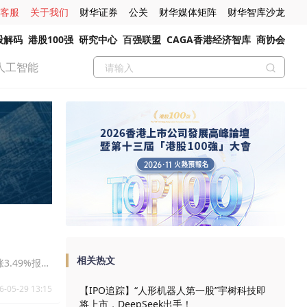
客服
关于我们
财华证券
公关
财华媒体矩阵
财华智库沙龙
股解码
港股100强
研究中心
百强联盟
CAGA香港经济智库
商协会
人工智能
相关热文
涨3.49%报
6-05-29 13:15
【IPO追踪】“人形机器人第一股”宇树科技即
将上市，DeepSeek出手！