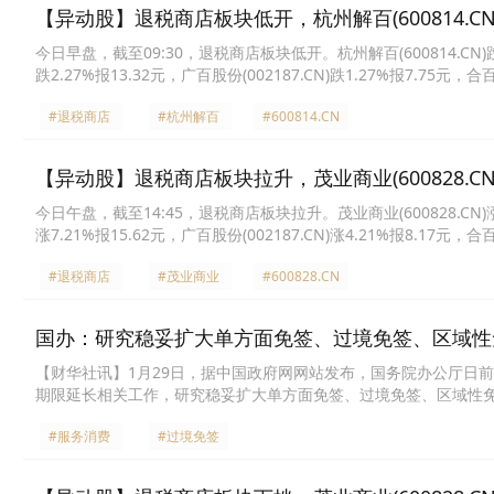
【异动股】退税商店板块低开，杭州解百(600814.CN)
今日早盘，截至09:30，退税商店板块低开。杭州解百(600814.CN)跌5.3
跌2.27%报13.32元，广百股份(002187.CN)跌1.27%报7.75元，合百
界(600628.CN)跌0.49%报8.07元，百联股份(600827.CN)跌0.43%
#退税商店
#杭州解百
#600814.CN
【异动股】退税商店板块拉升，茂业商业(600828.CN)
今日午盘，截至14:45，退税商店板块拉升。茂业商业(600828.CN)涨10.
涨7.21%报15.62元，广百股份(002187.CN)涨4.21%报8.17元，合百
丝绸(002404.CN)涨1.08%报7.51元，南宁百货(600712.CN)涨1.0
#退税商店
#茂业商业
#600828.CN
国办：研究稳妥扩大单方面免签、过境免签、区域性
【财华社讯】1月29日，据中国政府网网站发布，国务院办公厅日
期限延长相关工作，研究稳妥扩大单方面免签、过境免签、区域性
全球覆盖，提升境外人员出入境和入境居住便利度。加强入境消费
#服务消费
#过境免签
旅居、康养品牌。打造“购在中国”品牌，推进国际化消费环境建设
店，提升公共场所多语种标识覆盖率和国际化服务水平。