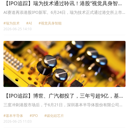
【IPO追踪】瑞为技术通过聆讯！港股“视觉具身智能
第一股”将至
AI赛道再添港股IPO新军。6月24日，瑞为技术正式通过港交所上市
聆讯，华泰国际、建银国际、农银国际担任联席保荐人。若顺利挂
#瑞为技术
#AI
#视觉具身智能
牌，公司将成为港股“视觉具身智能”赛道的首家上市企业。
2026-06-25 14:10
【IPO追踪】博世、广汽都投了，三年亏超9亿，基本
半导体通过聆讯
三度冲刺港股市场后，于6月21日，深圳基本半导体股份有限公司
（下称“基本半导体”）通过港交所上市聆讯，将依托《上市规则》
#基本半导体
#IPO
#碳化硅芯片
18C特专科技通道登陆主板，联席保荐人为国金证券（香港）、中银
2026-06-25 11:03
国际。