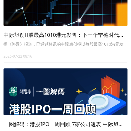
中际旭创H股最高1010港元发售：下一个宁德时代，
还是又一只立讯精密？
据《路透》报道，已通过聆讯的中际旭创拟以每股最高1010港元发
售。
2026-07-22 08:16
一图解码：港股IPO一周回顾 7家公司递表 中际旭创