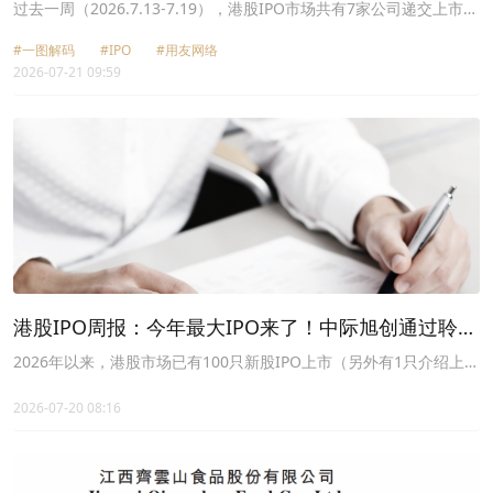
通过聆讯
过去一周（2026.7.13-7.19），港股IPO市场共有7家公司递交上市申
请，包括威兆半导体、用友网络（600588.SH）和保济元和等。
#一图解码
#IPO
#用友网络
2026-07-21 09:59
港股IPO周报：今年最大IPO来了！中际旭创通过聆
讯，先正达或推迟IPO
2026年以来，港股市场已有100只新股IPO上市（另外有1只介绍上
市，以及2只转板上市），合计募资约2704.32亿港元。
2026-07-20 08:16