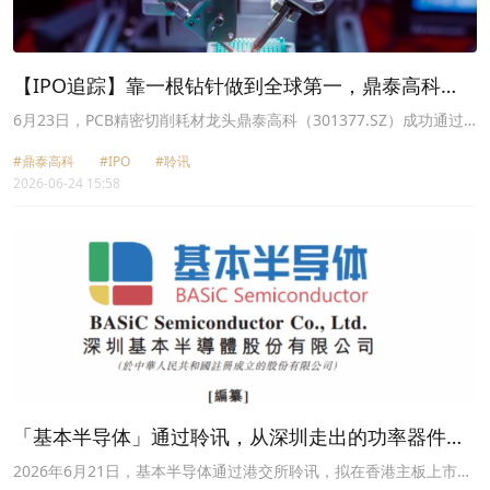
【IPO追踪】靠一根钻针做到全球第一，鼎泰高科
（301377.SZ）通过聆讯
6月23日，PCB精密切削耗材龙头鼎泰高科（301377.SZ）成功通过
港交所聆讯。作为深度绑定AI服务器、具身智能高景气赛道的A股细
#鼎泰高科
#IPO
#聆讯
分龙头，公司正式斩获港股上市资格，即将搭建“A+H”双融资平台，
2026-06-24 15:58
为全球化战略提速。
「基本半导体」通过聆讯，从深圳走出的功率器件新
星!
2026年6月21日，基本半导体通过港交所聆讯，拟在香港主板上市，