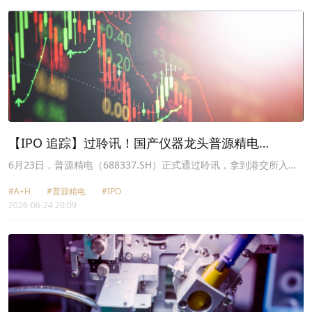
【IPO 追踪】过聆讯！国产仪器龙头普源精电
（688337.SH）冲刺A+H
6月23日，普源精电（688337.SH）正式通过聆讯，拿到港交所入场
券。
#A+H
#普源精电
#IPO
2026-06-24 20:09