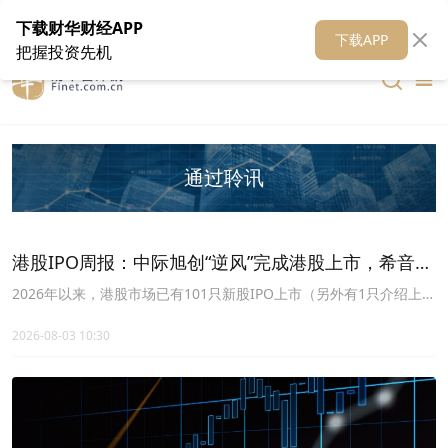
在线客服
关于我们
财华证券
公关
财华媒体矩阵
财华智库
下载财华财经APP
下载APP
把握投资先机
通过聆讯
港股IPO周报：中际旭创“逆风”完成港股上市，希音
SHEIN通过聆讯，11家公司递表！
2026年以来，港股市场已有101只新股IPO上市（另外有1只介绍上
市，以及2只转板上市），募资总额约3257亿港元。最近一周（7月
26日~8月1日），1家上市，2家招股，1家聆讯，11家递表。
2026-08-03 10:30