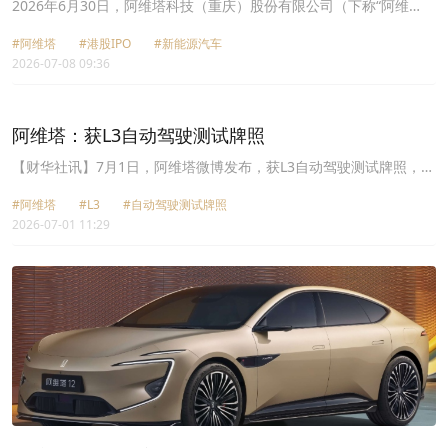
但亏损与现金压力未散
2026年6月30日，阿维塔科技（重庆）股份有限公司（下称“阿维
塔”）再次向港交所递交上市申请，中金公司和中信证券为联席保荐
#阿维塔
#港股IPO
#新能源汽车
人。
2026-07-08 09:36
​阿维塔：获L3自动驾驶测试牌照
​【财华社讯】7月1日，阿维塔微博发布，获L3自动驾驶测试牌照，多
场景道路实测有序推进。
#​阿维塔
#L3
#自动驾驶测试牌照
2026-07-01 11:29