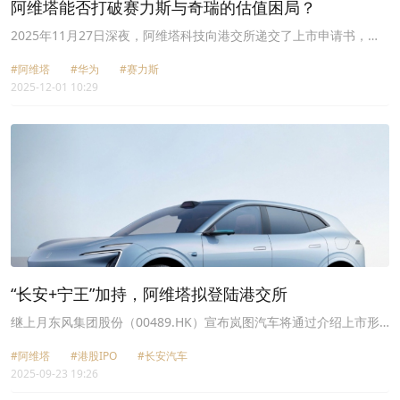
阿维塔能否打破赛力斯与奇瑞的估值困局？
2025年11月27日深夜，阿维塔科技向港交所递交了上市申请书，一
年之内，华为“三宝”有望齐聚港股市场。
#阿维塔
#华为
#赛力斯
2025-12-01 10:29
“长安+宁王”加持，阿维塔拟登陆港交所
继上月东风集团股份（00489.HK）宣布岚图汽车将通过介绍上市形
式登陆港交所后，又一家传统主流车企也宣告将“打包”旗下新能源汽
#阿维塔
#港股IPO
#长安汽车
车品牌奔赴港股。
2025-09-23 19:26