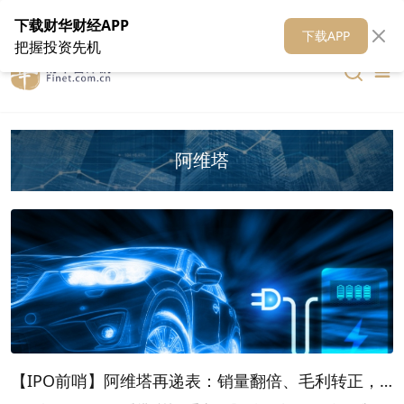
在线客服
关于我们
财华证券
公关
财华媒体矩阵
财华智库
下载财华财经APP
下载APP
把握投资先机
阿维塔
【IPO前哨】阿维塔再递表：销量翻倍、毛利转正，