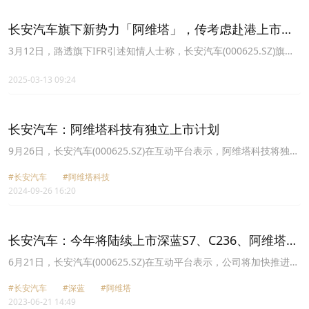
长安汽车旗下新势力「阿维塔」，传考虑赴港上市，
或募10亿美元
3月12日，路透旗下IFR引述知情人士称，长安汽车(000625.SZ)旗下
中国电动汽车公司阿维塔科技(Avatr Technology)正考虑来港上市，
最快今年下半年向联交所提交上市申请，计划集资约10亿美元。
2025-03-13 09:24
长安汽车：阿维塔科技有独立上市计划
9月26日，长安汽车(000625.SZ)在互动平台表示，阿维塔科技将独立
发展，独立进行市场化运作，并整合战略合作伙伴资源，有独立上市
#长安汽车
#阿维塔科技
计划，未来也希望能与更多的战略合作伙伴一起，聚力共创。
2024-09-26 16:20
长安汽车：今年将陆续上市深蓝S7、C236、阿维塔
E12等全新新能源产品
6月21日，长安汽车(000625.SZ)在互动平台表示，公司将加快推进新
能源板块发展，今年将陆续上市深蓝S7、C236、阿维塔E12等全新新
#长安汽车
#深蓝
#阿维塔
能源产品。
2023-06-21 14:49