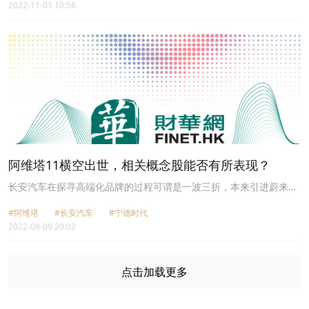
2022-11-01 10:56
阿维塔11横空出世，相关概念股能否有所表现？
长安汽车在探寻高端化品牌的过程可谓是一波三折，本来引进蔚来汽
车作为战略合作伙伴，双方还成立了“长安蔚来”这一合资公司，但后
#阿维塔
#长安汽车
#宁德时代
来因种种原因，双方的关系却渐行渐远，蔚来选择了单飞，长安蔚来
2022-08-09 20:02
身陷尴尬。
点击加载更多