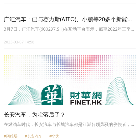
广汇汽车：已与赛力斯(AITO)、小鹏等20多个新能源
品牌建立沟通机制
3月7日，广汇汽车(600297.SH)在互动平台表示，截至2022年三季度
末，公司已与包括赛力斯(AITO)、小鹏、嵐图、欧拉、阿维塔、哪
吒、飞凡、零跑在內的20多个新能源品牌建立了沟通机制，并获得了
2023-03-07 14:58
29家品牌授权，尚有22家正在申请中。公司发力新能源市场的决心和
信心非常坚定，旨在打造撬动公司发展的第二增长曲线。
长安汽车，为啥落后了？
在燃油车时代，长安汽车与长城汽车都是江湖各领风骚的佼佼者，然
而，随着新能源汽车时代的到来，这两大车企有明显掉队的嫌疑。
#阿维塔
#长安汽车
#华为