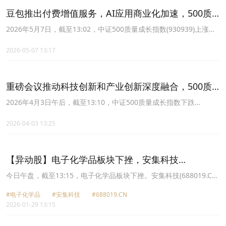
豆包推出付费增值服务，AI应用商业化加速，500质
量成长ETF鹏扬(560500)涨0.52%
2026年5月7日，截至13:02，中证500质量成长指数(930939)上涨
0.63%，成分股大唐发电上涨10.04%，光迅科技上涨8.04%，世运电
路上涨6.52%，鼎龙股份上涨6.37%，水晶光电上涨6.24%。
2026-05-07 13:17
重磅会议推动科技创新和产业创新深度融合，500质
量成长ETF鹏扬(560500)震荡蓄势
2026年4月3日午后，截至13:10，中证500质量成长指数下跌
0.57%。成分股方面涨跌互现，裕同科技领涨10.01%，光迅科技上涨
8.00%，鼎龙股份上涨4.99%。
2026-04-03 13:25
【异动股】电子化学品板块下挫，安集科技
(688019.CN)跌6.18%
今日午盘，截至13:15，电子化学品板块下挫。安集科技(688019.CN)
跌6.18%报275.71元，上海新阳(300236.CN)跌3.83%报80.56元，江
#电子化学品
#安集科技
#688019.CN
化微(603078.CN)跌3.33%报26.1元，中船特气(688146.CN)跌3.08%
2026-01-29 13:15
报46.96元，鼎龙股份(300054.CN)跌3.05%报45.2元，格林达
(603931.CN)跌2.88%报33.01元，容大感光(300576.CN)跌2.72%报
42.2元，晶瑞电材(300655.CN)跌2.66%报17.92元。