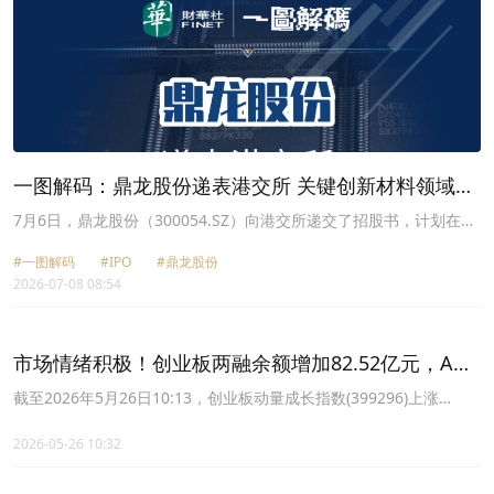
一图解码：鼎龙股份递表港交所 关键创新材料领域领
军企业 业绩稳增
7月6日，鼎龙股份（300054.SZ）向港交所递交了招股书，计划在主
板挂牌上市。据资料显示，鼎龙股份已于2010年在深交所创业板上
#一图解码
#IPO
#鼎龙股份
市；若此次顺利登陆港交所，将实现“A+H”两地上市。
2026-07-08 08:54
市场情绪积极！创业板两融余额增加82.52亿元，A股
市场唯一动量因子选股ETF创业板成长ETF华夏
截至2026年5月26日10:13，创业板动量成长指数(399296)上涨
0.28%，成分股阳光电源上涨4.99%，新易盛上涨4.25%，飞荣达上
(159967)冲击3连涨
涨3.14%，同花顺上涨3.04%，鼎龙股份上涨2.91%。
2026-05-26 10:32