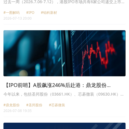
高科上市破发超13%
过去一周（2026.7.06-7.12），港股IPO市场共有6家公司递交上市申
请，包括鼎龙股份（300054.SZ）、铂科新材（300811.SZ）和芯天
#一图解码
#IPO
#铂科新材
下等。
2026-07-13 20:00
【IPO前哨】A股飙涨246%后赴港：鼎龙股份
（300054.SZ）业绩大增，却面临两大考验
今年以来，包括圣邦股份（03661.HK）、芯碁微装（09630.HK）在
内的多家A股半导体企业成功登陆了港股市场，实现了“A+H”布局。
#鼎龙股份
#圣邦股份
#芯碁微装
2026-07-08 19:35