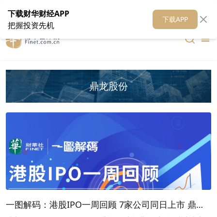
在线客服
关于我们
财华证券
公关
财华媒体矩阵
财华智库
下载财华财经APP
下载APP
把握投资先机
鼎龙股份
一图解码：港股IPO一周回顾 7家公司同日上市 鼎泰