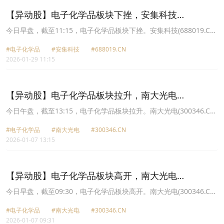
【异动股】电子化学品板块下挫，安集科技
(688019.CN)跌5.18%
今日早盘，截至11:15，电子化学品板块下挫。安集科技(688019.CN)
跌5.18%报278.67元，上海新阳(300236.CN)跌3.86%报80.54元，江
#电子化学品
#安集科技
#688019.CN
化微(603078.CN)跌3.26%报26.12元，鼎龙股份(300054.CN)跌
2026-01-29 11:15
3.09%报45.18元，中船特气(688146.CN)跌2.68%报47.15元，晶瑞
电材(300655.CN)跌2.55%报17.94元，雅克科技(002409.CN)跌
2.52%报95.52元，兴福电子(688545.CN)跌2.37%报49.46元。
【异动股】电子化学品板块拉升，南大光电
(300346.CN)涨20.0%
今日午盘，截至13:15，电子化学品板块拉升。南大光电(300346.CN)
涨20.00%报55.19元，广钢气体(688548.CN)涨19.93%报18.11元，
#电子化学品
#南大光电
#300346.CN
安集科技(688019.CN)涨16.44%报272.72元，鼎龙股份(300054.CN)
2026-01-07 13:15
涨12.68%报45.4元，容大感光(300576.CN)涨12.61%报45.73元，上
海新阳(300236.CN)涨11.71%报79.25元，晶瑞电材(300655.CN)涨
11.33%报19.45元，兴福电子(688545.CN)涨10.50%报42.85元。
【异动股】电子化学品板块高开，南大光电
(300346.CN)涨9.07%
今日早盘，截至09:30，电子化学品板块高开。南大光电(300346.CN)
涨9.07%报50.16元，晶瑞电材(300655.CN)涨6.41%报18.59元，上
#电子化学品
#南大光电
#300346.CN
海新阳(300236.CN)涨5.84%报75.08元，格林达(603931.CN)涨
2026-01-07 09:31
5.72%报34.18元，安集科技(688019.CN)涨5.64%报247.43元，鼎龙