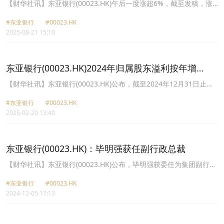
同比增14% 派息0.39港元
【财华社讯】东亚银行(00023.HK)午后一度涨超6%，截至发稿，涨
5.85%，报13.4港元。该公司午间公布，截至2025年6月30日止六个
#东亚银行
#00023.HK
月，利息收入168.97亿港元，同比减少17.09%；净利息收入73.44亿
2025-08-21 15:10
港元，同比减少10.74%；归属股东溢利24.07亿港元，同比增加
14.02%；每股基本盈利0.86港元。派中期股息每股0.39港元。
东亚银行(00023.HK)2024年归属股东溢利按年增
11.9% 第二次中期息0.38港元
【财华社讯】东亚银行(00023.HK)公布，截至2024年12月31日止年
度，利息收入398.09亿港元，按年增加0.31%；净利息收入165.29亿
#东亚银行
#00023.HK
港元，按年减少2.04%；归属于集团股东的溢利46.08亿港元，按年
2025-02-20 13:40
增加11.9%；每股基本盈利1.52港元。第二次中期股息每股0.38港
元，全年每股将合共派发股息0.69港元。平均资产回报率上升0.1个
百分点，至0.5%，而平均股东权益回报率上升0.4个百分点，至
4.0%。核心业务继续表现平稳。尽管经营环境充满挑战，拨备前经营
东亚银行(00023.HK)：毕明强获任副行政总裁
溢利保持稳定，为113.45亿港元。
【财华社讯】东亚银行(00023.HK)公布，毕明强获委任为集团副行政
总裁，主要负责管理集团的全资附属公司东亚银行(中国)有限公司，
#东亚银行
#00023.HK
自2024年12月5日起生效。
2024-12-05 17:13