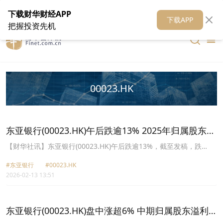
在线客服
关于我们
财华证券
公关
财华媒体矩阵
财华智库
下载财华财经APP
下载APP
把握投资先机
00023.HK
东亚银行(00023.HK)午后跌逾13% 2025年归属股东溢
利同比减少24.02% 第二次中期息0.22港元​
​【财华社讯】东亚银行(00023.HK)午后跌逾13%，截至发稿，跌
12.45%，报13.93港元。消息面上，该公司午间公布，截至2025年
#东亚银行
#00023.HK
12月31日止年度，利息收入329.68亿港元，同比减少17.18%；经营
2026-02-13 13:51
收入210.19亿港元，同比增长0.19%；归属股东溢利35.01亿港元，
同比减少24.02%；每股基本盈利1.22港元。第二次中期股息0.22港
元。期内，拨备前经营溢利轻微下降1.3%至111.98亿港元。净利息
收入减少7.3%至153.22亿港元。由于利率下跌，净息差按年收窄19
东亚银行(00023.HK)盘中涨超6% 中期归属股东溢利
个基点，由2.09%下降至1.9%。