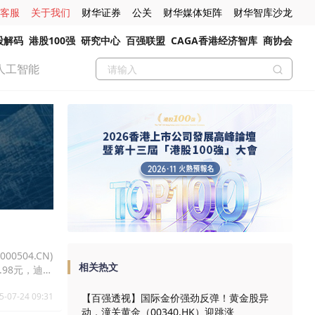
客服
关于我们
财华证券
公关
财华媒体矩阵
财华智库沙龙
股解码
港股100强
研究中心
百强联盟
CAGA香港经济智库
商协会
人工智能
0504.CN)
相关热文
65.98元，迪安
5-07-24 09:31
【百强透视】国际金价强劲反弹！黄金股异
动，潼关黄金（00340.HK）迎跳涨