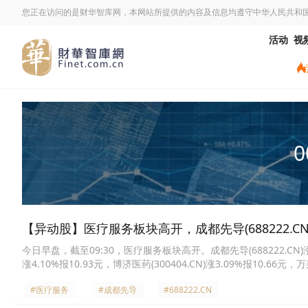
您正在访问的是财华智库网，本网站所提供的内容及信息均遵守中华人民共和
活动
视
0
【异动股】医疗服务板块高开，成都先导(688222.CN)
今日早盘，截至09:30，医疗服务板块高开。成都先导(688222.CN)涨7.14
涨4.10%报10.93元，博济医药(300404.CN)涨3.09%报10.66元，万
诊断(300244.CN)涨2.04%报16.0元，诚达药业(301201.CN)涨1.9
#医疗服务
#成都先导
#688222.CN