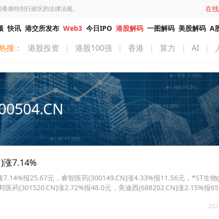
在线
国香港特别行政区的法律法规。
频
快讯
港交所发布
Web3
今日IPO
港股解码
一图解码
美股解码
A
热搜：
港股投资
|
港股100强
|
香港
|
算力
|
AI
|
00504.CN
涨7.14%
%报25.67元，睿智医药(300149.CN)涨4.33%报11.56元，*ST生物(00
邦医药(301520.CN)涨2.72%报48.0元，美迪西(688202.CN)涨2.15%报
2%报28.15元。
202