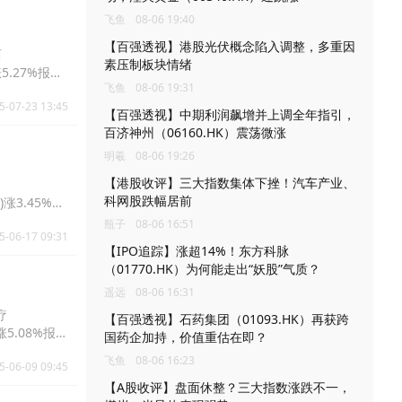
飞鱼
08-06 19:40
【百强透视】港股光伏概念陷入调整，多重因
西
素压制板块情绪
涨5.27%报
飞鱼
08-06 19:31
5-07-23 13:45
【百强透视】中期利润飙增并上调全年指引，
百济神州（06160.HK）震荡微涨
明羲
08-06 19:26
【港股收评】三大指数集体下挫！汽车产业、
科网股跌幅居前
N)涨3.45%报
瓶子
08-06 16:51
5-06-17 09:31
【IPO追踪】涨超14%！东方科脉
（01770.HK）为何能走出“妖股”气质？
遥远
08-06 16:31
疗
【百强透视】石药集团（01093.HK）再获跨
涨5.08%报
国药企加持，价值重估在即？
飞鱼
08-06 16:23
5-06-09 09:45
【A股收评】盘面休整？三大指数涨跌不一，