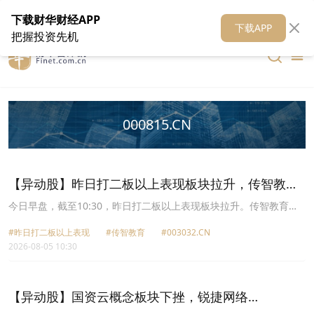
在线客服
关于我们
财华证券
公关
财华媒体矩阵
财华智库
下载财华财经APP
下载APP
把握投资先机
000815.CN
【异动股】昨日打二板以上表现板块拉升，传智教育
(003032.CN)涨10.04%
今日早盘，截至10:30，昨日打二板以上表现板块拉升。传智教育
(003032.CN)涨10.04%报11.73元，豪尔赛(002963.CN)涨10.01%报
#昨日打二板以上表现
#传智教育
#003032.CN
17.59元，德龙汇能(000593.CN)涨10.01%报22.52元，恒银科技
2026-08-05 10:30
(603106.CN)涨9.96%报9.94元，高争民爆(002827.CN)涨9.08%报
45.67元，新能股份(000595.CN)涨6.10%报6.96元，天娱数科
(002354.CN)涨2.28%报8.06元，美利云(000815.CN)涨1.74%报
18.69元。
【异动股】国资云概念板块下挫，锐捷网络