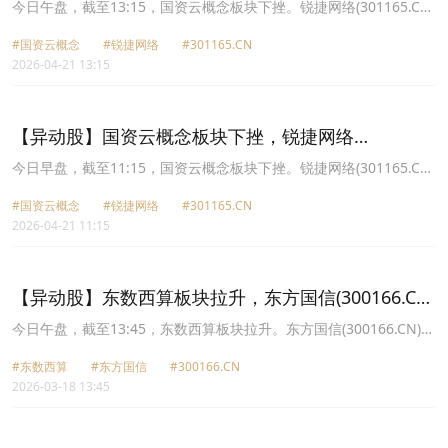
(301165.CN)跌8.98%
今日午盘，截至13:15，国资云概念板块下挫。锐捷网络(301165.CN)
跌8.98%报90.59元，铜牛信息(300895.CN)跌6.14%报60.1元，美利
#国资云概念
#锐捷网络
#301165.CN
云(000815.CN)跌5.24%报20.8元，浪潮信息(000977.CN)跌4.61%报
2026-04-21 13:15
69.75元，杭钢股份(600126.CN)跌4.41%报9.32元，云赛智联
(600602.CN)跌3.67%报22.85元，数据港(603881.CN)跌3.47%报
38.1元，深桑达Ａ(000032.CN)跌3.25%报18.15元。
【异动股】国资云概念板块下挫，锐捷网络
(301165.CN)跌9.87%
今日早盘，截至11:15，国资云概念板块下挫。锐捷网络(301165.CN)
跌9.87%报89.71元，铜牛信息(300895.CN)跌6.23%报60.04元，浪
#国资云概念
#锐捷网络
#301165.CN
潮信息(000977.CN)跌5.79%报68.89元，美利云(000815.CN)跌
2026-04-21 11:15
5.74%报20.69元，杭钢股份(600126.CN)跌5.13%报9.25元，数据港
(603881.CN)跌4.18%报37.82元，云赛智联(600602.CN)跌3.84%报
22.81元，深桑达Ａ(000032.CN)跌3.62%报18.08元。
【异动股】东数西算板块拉升，东方国信(300166.CN)
涨16.8%
今日午盘，截至13:45，东数西算板块拉升。东方国信(300166.CN)涨
16.80%报15.71元，依米康(300249.CN)涨14.11%报19.01元，优刻
#东数西算
#东方国信
#300166.CN
得W(688158.CN)涨12.95%报47.2元，光环新网(300383.CN)涨
2026-03-18 13:45
11.76%报16.73元，美利云(000815.CN)涨10.03%报17.56元，佳力
图(603912.CN)涨9.99%报10.24元，同力天启(605286.CN)涨9.99%
报51.4元，数据港(603881.CN)涨9.99%报38.74元。