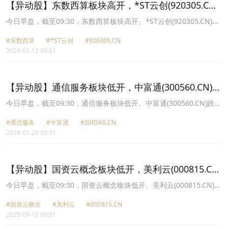
【异动股】东数西算板块高开，*ST云创(920305.CN)
涨14.0%
今日早盘，截至09:30，东数西算板块高开。*ST云创(920305.CN)涨
14.00%报11.4元，海量数据(603138.CN)涨10.02%报22.62元，大位
#东数西算
#*ST云创
#920305.CN
科技(600589.CN)涨10.00%报13.86元，美利云(000815.CN)涨9.98%
2026-02-12 09:31
报16.53元，金开新能(600821.CN)涨9.97%报6.51元，申菱环境
(301018.CN)涨9.51%报82.94元，优刻得W(688158.CN)涨8.71%报
40.81元，特发信息(000070.CN)涨8.29%报19.2元。
【异动股】通信服务板块低开，中富通(300560.CN)跌
7.72%
今日早盘，截至09:30，通信服务板块低开。中富通(300560.CN)跌
7.72%报14.71元，*ST奥维(002231.CN)跌4.76%报0.6元，南凌科技
#通信服务
#中富通
#300560.CN
(300921.CN)跌4.52%报27.25元，元道通信(301139.CN)跌4.37%报
2026-01-29 09:31
19.25元，美利云(000815.CN)跌3.92%报13.72元，梦网科技
(002123.CN)跌2.59%报12.42元，中贝通信(603220.CN)跌2.59%报
25.16元，会畅科技(300578.CN)跌2.47%报25.31元。
【异动股】国资云概念板块低开，美利云(000815.CN)
跌5.88%
今日早盘，截至09:30，国资云概念板块低开。美利云(000815.CN)跌
5.88%报12.8元，锐捷网络(301165.CN)跌4.50%报88.0元，易华录
#国资云概念
#美利云
#000815.CN
(300212.CN)跌3.78%报23.39元，铜牛信息(300895.CN)跌3.30%报
2025-09-15 09:31
49.01元，数据港(603881.CN)跌3.21%报33.18元，数字认证
(300579.CN)跌3.11%报37.02元，特发信息(000070.CN)跌2.08%报