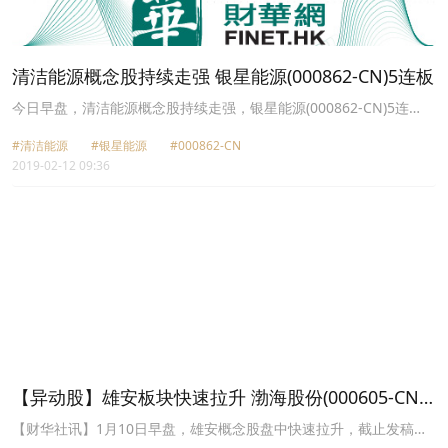
清洁能源概念股持续走强 银星能源(000862-CN)5连板
今日早盘，清洁能源概念股持续走强，银星能源(000862-CN)5连
板，禾望电气(603063-CN)2连板，东方能源(000958-CN)涨6.08%、
#清洁能源
#银星能源
#000862-CN
摩恩电气(002451-CN)涨5.01%，其余个股纷纷大幅高开。
2019-02-12 09:36
【异动股】雄安板块快速拉升 渤海股份(000605-CN)
直线涨停
【财华社讯】1月10日早盘，雄安概念股盘中快速拉升，截止发稿，