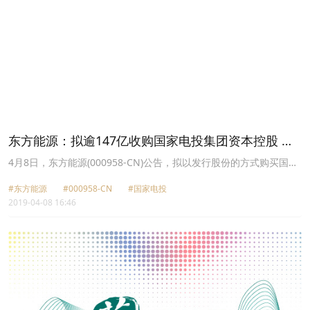
日，国家能源局综合司下发关于《关于推进风电、光伏发电无补贴平
价上网项目建设的工作方案(征求意见稿)》意见的函，对2019年1月
底发布的《关于积极推进风电、光伏发电无补贴平价上网有关工作的
通知》作出进一步推进。
东方能源：拟逾147亿收购国家电投集团资本控股 涉
足金融业务
4月8日，东方能源(000958-CN)公告，拟以发行股份的方式购买国家
电投集团资本控股有限公司100%股权。交易预估作价147.5亿元。完
#东方能源
#000958-CN
#国家电投
成后，公司将持有资本控股100%股权，并通过资本控股持有国家电
2019-04-08 16:46
投财务、国家电投保险经纪、百瑞信托、先融期货、永诚保险等公司
的相关股权。公司的业务范围除清洁能源发电及热电联产等业务外，
还将涵盖财务公司、保险经纪、信托、期货、保险等多项金融业务。