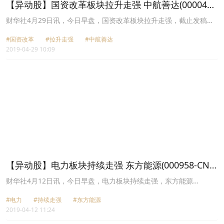
【异动股】国资改革板块拉升走强 中航善达(000043-
CN)等股涨停
财华社4月29日讯，今日早盘，国资改革板块拉升走强，截止发稿，
中航善达(000043-CN)涨停报11.04元，美利云(000815-CN)涨停报
#国资改革
#拉升走强
#中航善达
12.56元，林海股份(600099-CN)涨停报8.94元，号百控股(600640-
2019-04-29 10:09
CN)涨7.48%报19.12元，重庆百货(600729-CN)涨5.75%报34.39
元，中钢天源(002057-CN)涨5.47%报10.97元，国投中鲁(600962-
CN)、国投资本(600061-CN)涨逾4%，振华科技(000733-CN)、东方
能源(000958-CN)等多股均拉升3%以上。 消息面上，国资国企改革
再迎重磅文件落地。昨日，国务院正式对外发布《改革国有资本授权
经营体制方案》。《方案》明确，到2022年要基本建成与中国特色现
代国有企业制度相适应的国有资本授权经营体制。出资人代表机构加
快转变职能和履职方式，切实减少对国有企业的行政干预。
【异动股】电力板块持续走强 东方能源(000958-CN)5
连板涨停
财华社4月12日讯，今日早盘，电力板块持续走强，东方能源
(000958-CN)5连板涨停，长源电力(000966-CN)、惠恒运A(000531-
#电力
#持续走强
#东方能源
CN)涨停，吉电股份(000875-CN)打开涨停现涨8.01%，文山电力
2019-04-12 11:24
(600995-CN)、华银电力(600744-CN)涨逾6%，华电能源(600726-
CN)、岷江水电(600131-CN)等均涨超5%。 消息面上，2019年4月10