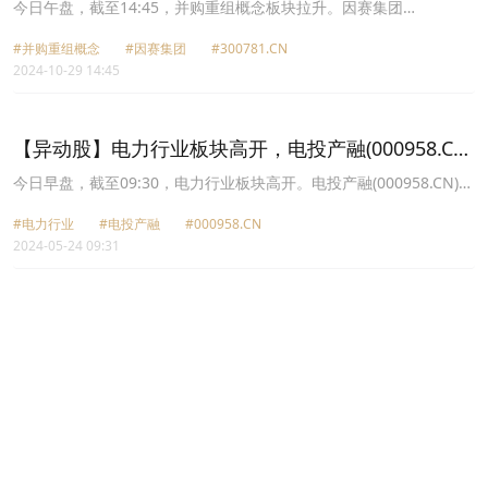
(300781.CN)涨19.99%
今日午盘，截至14:45，并购重组概念板块拉升。因赛集团
(300781.CN)涨19.99%报79.82元，南华仪器(300417.CN)涨19.98%
#并购重组概念
#因赛集团
#300781.CN
报14.89元，旭杰科技(836149.CN)涨18.95%报26.3元，电投产融
2024-10-29 14:45
(000958.CN)涨10.06%报7.99元，亚泰集团(600881.CN)涨10.05%报
2.3元，万通发展(600246.CN)涨10.04%报12.38元，大唐电信
(600198.CN)涨10.02%报14.38元，松发股份(603268.CN)涨10.01%
报33.85元。
【异动股】电力行业板块高开，电投产融(000958.CN)
涨10.02%
今日早盘，截至09:30，电力行业板块高开。电投产融(000958.CN)涨
10.02%报4.5元，郴电国际(600969.CN)涨10.00%报6.05元，广西能
#电力行业
#电投产融
#000958.CN
源(600310.CN)涨9.88%报3.78元，大连热电(600719.CN)涨8.02%报
2024-05-24 09:31
9.56元，廊坊发展(600149.CN)涨6.09%报4.18元，明星电力
(600101.CN)涨5.10%报12.99元，湖南发展(000722.CN)涨4.88%报
10.96元，乐山电力(600644.CN)涨4.35%报7.68元。