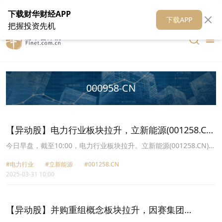
在线客服
关于我们
财华证券
公关
财华媒体矩阵
财华智库
下载财华财经APP
下载APP
把握投资先机
000958-CN
【异动股】电力行业板块拉升，立新能源(001258.CN)
涨10.0%
今日早盘，截至10:00，电力行业板块拉升。立新能源(001258.CN)涨
10.00%报7.26元，韶能股份(000601.CN)涨9.98%报5.4元，龙源电
#电力行业
#立新能源
#001258.CN
力(001289.CN)涨9.30%报17.16元，江苏新能(603693.CN)涨7.45%
2025-03-31 10:00
报12.12元，华电国际(600027.CN)涨5.27%报5.79元，宁波能源
(600982.CN)涨5.22%报4.84元，电投产融(000958.CN)涨5.22%报
7.25元，广安爱众(600979.CN)涨4.93%报5.75元。
【异动股】并购重组概念板块拉升，因赛集团