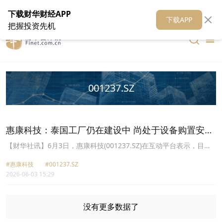
在线客服
关于我们
财华证券
公关
财华媒体矩阵
财华智库
下载财华财经APP
下载APP
把握投资先机
001237.SZ
惠康科技：泰国工厂仍在建设中 尚处于设备购置安装
及调试阶段
【财华社讯】6月3日，惠康科技(001237.SZ)在互动平台表示，目前
泰国工厂仍在建设中，目前尚处于设备购置安装及调试阶段，产能释
#惠康科技
#001237.SZ
放需要有一定的过程，是否会成为公司26年的主要新增产能来源具有
2026-06-03 15:29
不确定性，后续投产的具体情况请关注公司定期报告、募集资金投资
项目相关公告。
没有更多数据了