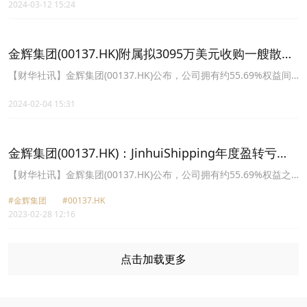
2024-03-12 15:24
0.512港元。不派末期股息。
金辉集团(00137.HK)附属拟3095万美元收购一艘散装
货船
【财华社讯】金辉集团(00137.HK)公布，公司拥有约55.69%权益间
接附属公司Jincheng Maritime Inc.作为买方于2024年2月2日与卖
方Dynamic Shipping Navigation S.A.就有关收购该船舶订立该协
2024-02-04 15:31
议，购入价为3095万美元(约2.41亿港元)。该船舶“NEW DELIGHT”为
一艘载重量约18.13万公吨及于巴拿马共和国注册之散装货船。将于
2024年7月1日至2024年9月15日期间由卖方交付予买方。
金辉集团(00137.HK)：JinhuiShipping年度盈转亏
711.3万美元 末期息0.04美元
【财华社讯】金辉集团(00137.HK)公布，公司拥有约55.69%权益之
附属公司JinhuiShippingandTransportationLimited截至2022年12
#金辉集团
#00137.HK
月31日止年度，实现营业收入1.52亿美元，同比增加16%。录得综合
2023-02-28 12:16
亏损净额711.3万美元，其中包括自置船舶减值亏损4932.6万美元，
而于2021年则录得综合溢利净额1.94亿美元，其中包括自置船舶减值
亏损拨回1.34亿美元。每股基本亏损为0.065美元。拟派发末期股息
每股0.04美元。
点击加载更多