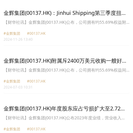
金辉集团(00137.HK)：Jinhui Shipping第三季度扭亏
为盈溢利759.5万美元
【财华社讯】金辉集团(00137.HK)公布，公司拥有约55.69%权益附
属公司Jinhui Shipping and Transportation Limited(“Jinhui
#金辉集团
#00137.HK
Shipping”)截至2024年9月止季度，营业收入约4558.5万美元，同比
2024-11-26 13:40
增长127%；季內溢利净额759.5万美元，而上年同期亏损净额为
807.9万美元；每股基本盈利0.07美元。
金辉集团(00137.HK)附属斥2400万美元收购一艘好望
角型船舶
【财华社讯】金辉集团(00137.HK)公布，公司拥有约55.69%权益间
接附属公司(作为买方)于2024年7月2日与卖方就有关收购一艘载重量
#金辉集团
#00137.HK
178,021公吨的好望角型船舶订立该协议。购入价为2400万美元(约
2024-07-03 10:31
1.87亿港元)。该船舶将于2024年9月1日至2024年12月31日期间由卖
方交付予买方。
金辉集团(00137.HK)年度股东应占亏损扩大至2.72亿
港元
【财华社讯】金辉集团(00137.HK)公布2023年度业绩，营业收入
6.39亿港元，同比减少46%。股东应占亏损净额2.72亿港元，而2022
#金辉集团
#00137.HK
年亏损净额为4559.5万港元，同比扩大495.52%。每股基本亏损