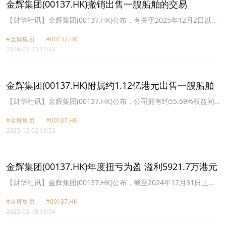
金辉集团(00137.HK)撤销出售一艘船舶的交易
二买方。收购事项后，该等船舶将租赁予第三者以运输散装干货商
品，以收取船租租金及为集团带来经常性运费及船租收入。集团现时
【财华社讯】金辉集团(00137.HK)公布，有关于2025年12月2日以
营运21艘船舶，其中包括18艘为自置船舶及3艘为租赁船舶，而总运
1440万美元(约1.12亿港元)代价出售船舶订立协议。公司获Jinhui
载能力约为170万公吨。自置船舶中有2艘已安排于售后回租协议下，
#金辉集团
#00137.HK
Shipping通知，由于该协议其中一项有关准时交付条款未获履行，
及2艘已出售及重新分类为持作出售资产船舶。
2026-01-23 13:44
该协议已于2026年1月23日被撤销。根据该协议条款，已交付予托管
代理144万美元(约1123.2万港元)首期订金将退还予买方。董事认为
撤销该船舶出售事项不会对集团财务状况及营运有任何重大不利影
响。
金辉集团(00137.HK)附属约1.12亿港元出售一艘船舶
【财华社讯】金辉集团(00137.HK)公布，公司拥有约55.69%权益间
接附属公司Jinbi Marine Inc.作为卖方，于2025年12月2日(交易时段
#金辉集团
#00137.HK
结束后)与买方乐投资有限公司订立协议，有关以1440万美元(约1.12
2025-12-02 13:52
亿港元)代价出售一艘载重量56,361公吨的超级大灵便型船舶，该船
舶将于2025年12月15日至2026年1月30日期间由卖方交付予买方。
集团于该船舶出售事项时将变现约910万港元账面收益。集团于完成
该船舶出售事项后将变现实际账面收益。出售所得款项净额将用作一
金辉集团(00137.HK)年度扭亏为盈 溢利5921.7万港元
般营运资金用途。
【财华社讯】金辉集团(00137.HK)公布，截至2024年12月31日止年
度，营业收入12.39亿港元，同比增长94.09%；公司股东应占溢利
#金辉集团
#00137.HK
5921.7万港元，上年同期为亏损2.72亿港元；每股盈利0.112港元。
2025-03-18 13:54
不派末期股息。