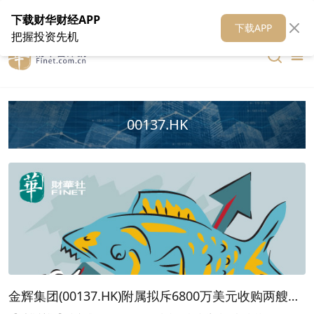
在线客服
关于我们
财华证券
公关
财华媒体矩阵
财华智库
下载财华财经APP
下载APP
把握投资先机
00137.HK
金辉集团(00137.HK)附属拟斥6800万美元收购两艘船