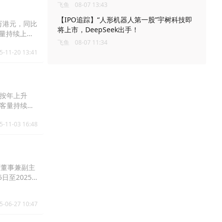
飞鱼
08-07 13:43
【IPO追踪】“人形机器人第一股”宇树科技即
7万港元，同比
将上市，DeepSeek出手！
客量持续上
飞鱼
08-07 11:34
按年轻微下跌
5-11-20 13:41
，按年上升
旅客量持续增
中国內地零售
5-11-03 16:48
行董事兼副主
日至2025
郭少明博士及
续增持股份，而钟
5-06-27 10:47