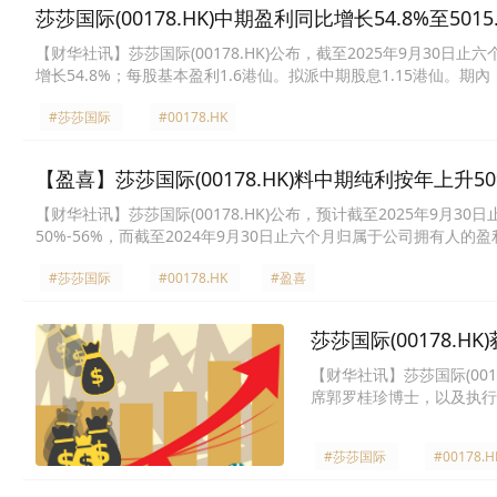
莎莎国际(00178.HK)中期盈利同比增长54.8%至501
【财华社讯】莎莎国际(00178.HK)公布，截至2025年9月30日止
增长54.8%；每股基本盈利1.6港仙。拟派中期股息1.15港仙。
升，集团推出的营销策略成功带动客流，提升交易宗数及销售，令
#莎莎国际
#00178.HK
0.9个百分点至37.9%。
【盈喜】莎莎国际(00178.HK)料中期纯利按年上升50%
【财华社讯】莎莎国际(00178.HK)公布，预计截至2025年9月
50%-56%，而截至2024年9月30日止六个月归属于公司拥有
长，令当地人流有所改善；集团推出相应的营销策略和购物礼遇，
#莎莎国际
#00178.HK
#盈喜
业态的发展，关闭线下店舖，改为专注发展当地线上业务的策略，
莎莎国际(00178.
【财华社讯】莎莎国际(00
席郭罗桂珍博士，以及执行董
年6月26日期间，管理层
郭罗桂珍博士透过二人共同持有的
#莎莎国际
#00178.H
明杰则购入100万股股份。