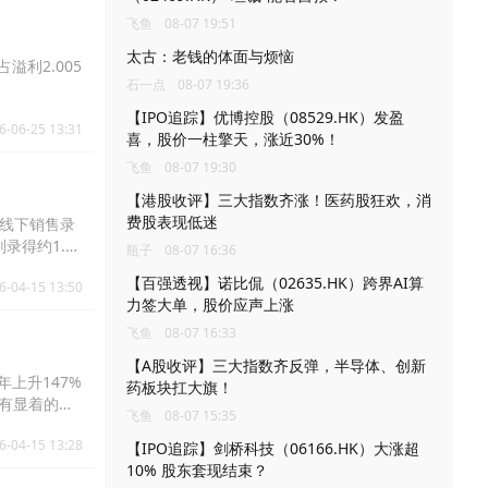
飞鱼
08-07 19:51
太古：老钱的体面与烦恼
溢利2.005
石一点
08-07 19:36
【IPO追踪】优博控股（08529.HK）发盈
6-06-25 13:31
喜，股价一柱擎天，涨近30%！
飞鱼
08-07 19:30
【港股收评】三大指数齐涨！医药股狂欢，消
费股表现低迷
，线下销售录
录得约1.66
瓶子
08-07 16:36
【百强透视】诺比侃（02635.HK）跨界AI算
6-04-15 13:50
力签大单，股价应声上涨
飞鱼
08-07 16:33
【A股收评】三大指数齐反弹，半导体、创新
年上升147%
药板块扛大旗！
均有显着的按
飞鱼
08-07 15:35
2025年3
6-04-15 13:28
【IPO追踪】剑桥科技（06166.HK）大涨超
10% 股东套现结束？