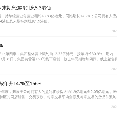
5% 末期息连特别息5.3港仙
年度，持续经营业务营业额约43.83亿港元，同比增长14.2%；公司拥有人应占
.4港仙及末期特别股息1.9港仙。
202
%
月31日止第四季，集团整体营业额约为12.33亿港元，按年增长30.9%。期内
26年3月31日，集团共营运160间线下店舖，较去年同期增加四间。线上销售则
202
按年升147%至166%
1日止年度，归属于公司拥有人的盈利将录得大约1.9亿港元至2.05亿港元，按
澳门特区的同店销售、交易宗数、每宗交易平均金额及每宗交易的货品件数
止中国内地的线下业务后，相关亏损大幅收窄，当地业务转亏为盈。而截至
202