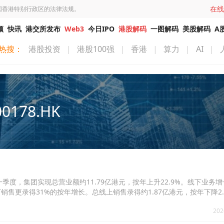
在线
国香港特别行政区的法律法规。
频
快讯
港交所发布
Web3
今日IPO
港股解码
一图解码
美股解码
A
热搜：
港股投资
|
港股100强
|
香港
|
算力
|
AI
|
00178.HK
止第一季度，集团实现总营业额约11.79亿港元，按年上升22.9%。线下业务
下销售更录得31%的按年增长。总线上销售录得约1.87亿港元，按年下降2.
年度的上半年，在香港开设六至七间新店，以应付消费需求。
202