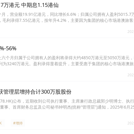
5.7万港元 中期息1.15港仙
六个月，营业额19.91亿港元，同比增长6.6%；归属公司拥有人盈利5015.
期內，毛利录得7.55亿港元，按年升4.2%，主要因为集团的核心市场港澳旅
集团整体营业额较去年有所增长。集团调整销售策略及产品组合，毛利率
202
-56%
30日止六个月归属于公司拥有人的盈利将录得大约4850万港元至5050万港元
人的盈利为3240万港元。盈利录得显着提升，主要受惠于集团的核心市场港澳
吸引客流及提升消费意欲，成功提升港澳交易宗数及销售额；及集团因应
202
加强了盈利能力。
HK)获管理层增持合计300万股股份
178.HK)公布，近期收到公司执行董事、主席兼行政总裁郭少明博士、执
事、首席财务总监及公司秘书钟明杰(统称“管理层”)通知，2025年6月25
以自有资金各自在公开市场购入公司普通股股份合计300万股股份。其中，
Sunrise Height Incorporated购入200万股股份，并将会继
K
#增持
202