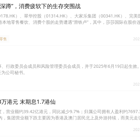
“深蹲”，消费疲软下的生存突围战
78.HK）、翠华控股（01314.HK）、大家乐集团（00341.HK）、完美
的香港本地零售餐饮、消费个股的走势遭遇“滑铁卢”，其中，莎莎国际在股价
，累计跌幅超过20%，并创下阶段新低。
#零售
202
董事、行政委员会成员和风险管理委员会成员，并于2025年6月19日起生效
委任为公司秘书。
202
.3万港元 末期息1.7港仙
年度，营业额约39.42亿港元，同比减少9.7%；归属公司拥有人盈利约7697
仙。年內，集团营业额下跌主要因为香港及澳门居民北上及外游持续，而美元走
15.71亿港元；毛利率下跌1.0个百分点至39.8%。若撇除一次性的中
202
內地余下的18间线下店舖，截至2025年5月31日，已关闭9间店舖，其余