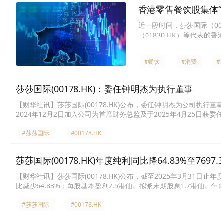
香港零售餐饮股集体
近一段时间，莎莎国际（001
（01830.HK）等代表
景下，今年以来仍跌跌不休
#餐饮
#消费
莎莎国际(00178.HK)：委任钟明杰为执行董事
【财华社讯】莎莎国际(00178.HK)公布，委任钟明杰为公司执行
2024年12月2日加入公司为首席财务总监及于2025年4月25日获
#莎莎国际
#00178.HK
莎莎国际(00178.HK)年度纯利同比降64.83%至7697
【财华社讯】莎莎国际(00178.HK)公布，截至2025年3月31日止
比减少64.83%；每股基本盈利2.5港仙。拟派末期股息1.7港
澳的旅客消费审慎。因营业额较去年减少，集团毛利按年下跌11.9%至
#莎莎国际
#00178.HK
本拨备3000万港元，核心盈利为1.07亿港元。集团将有序关闭中国
6月30日前全部关闭。