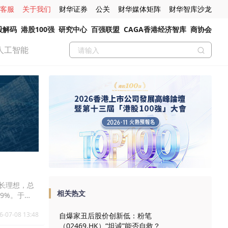
客服
关于我们
财华证券
公关
财华媒体矩阵
财华智库沙龙
股解码
港股100强
研究中心
百强联盟
CAGA香港经济智库
商协会
人工智能
增长理想，总
相关热文
9%。于
6-07-08 13:48
自爆家丑后股价创新低：粉笔
（02469.HK）“坦诚”能否自救？