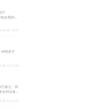
医疗
连续走熊的背
5-06-24 19:25
。钟明杰于
5-06-19 13:36
.3万港元，同
强令到访港
国內地闭店成
5-06-19 12:18
店舖预期将于