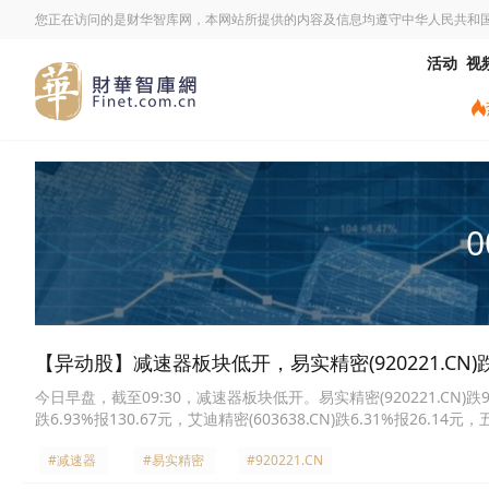
您正在访问的是财华智库网，本网站所提供的内容及信息均遵守中华人民共和
活动
视
0
【异动股】减速器板块低开，易实精密(920221.CN)跌
今日早盘，截至09:30，减速器板块低开。易实精密(920221.CN)跌9.01%
跌6.93%报130.67元，艾迪精密(603638.CN)跌6.31%报26.14元，五
元，鼎智科技(920593.CN)跌5.00%报31.71元，巨轮智能(002031.C
#减速器
#易实精密
#920221.CN