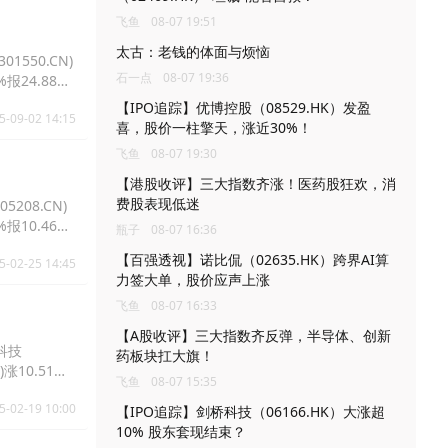
飞鱼
08-07 19:51
太古：老钱的体面与烦恼
1550.CN)
石一点
08-07 19:36
%报24.88
【IPO追踪】优博控股（08529.HK）发盈
5-09-02 14:15
喜，股价一柱擎天，涨近30%！
飞鱼
08-07 19:30
【港股收评】三大指数齐涨！医药股狂欢，消
费股表现低迷
208.CN)
%报10.46
瓶子
08-07 16:36
【百强透视】诺比侃（02635.HK）跨界AI算
5-02-25 14:45
力签大单，股价应声上涨
飞鱼
08-07 16:33
【A股收评】三大指数齐反弹，半导体、创新
创科技
药板块扛大旗！
)涨10.51%
飞鱼
08-07 15:35
5-02-19 10:00
【IPO追踪】剑桥科技（06166.HK）大涨超
10% 股东套现结束？