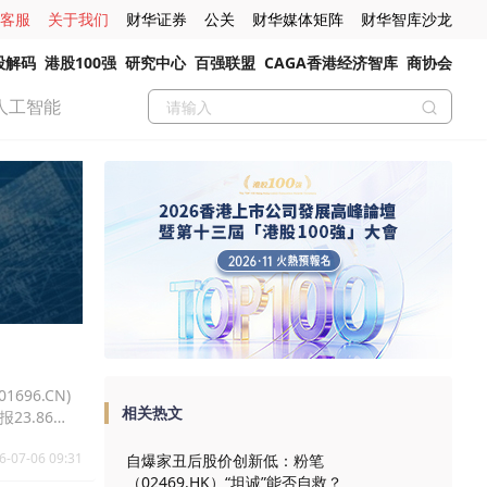
客服
关于我们
财华证券
公关
财华媒体矩阵
财华智库沙龙
股解码
港股100强
研究中心
百强联盟
CAGA香港经济智库
商协会
人工智能
696.CN)
相关热文
报23.86
6-07-06 09:31
自爆家丑后股价创新低：粉笔
（02469.HK）“坦诚”能否自救？