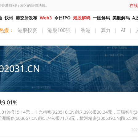
在线
国香港特别行政区的法律法规。
频
快讯
港交所发布
Web3
今日IPO
港股解码
一图解码
美股解码
A
热搜：
港股投资
|
港股100强
|
香港
|
算力
|
AI
|
02031.CN
9.01%
报15.14元，丰光精密(920510.CN)跌7.39%报30.34元，三瑞智能(301
洲新春(603667.CN)跌5.74%报71.78元，横河精密(300539.CN)跌5.50%
N)跌4.82%报5.92元。
202