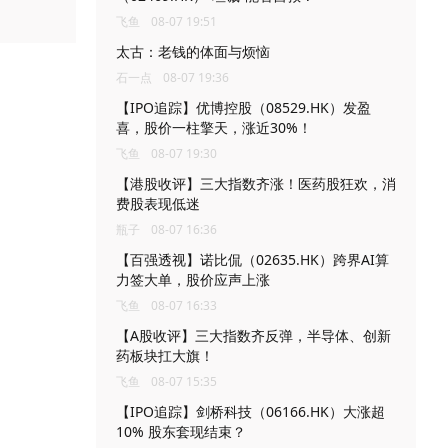
飞鱼
08-07 19:51
太古：老钱的体面与烦恼
石一点
08-07 19:36
【IPO追踪】优博控股（08529.HK）发盈
喜，股价一柱擎天，涨近30%！
飞鱼
08-07 19:30
【港股收评】三大指数齐涨！医药股狂欢，消
费股表现低迷
瓶子
08-07 16:36
【百强透视】诺比侃（02635.HK）跨界AI算
力签大单，股价应声上涨
飞鱼
08-07 16:33
【A股收评】三大指数齐反弹，半导体、创新
药板块扛大旗！
飞鱼
08-07 15:35
【IPO追踪】剑桥科技（06166.HK）大涨超
10% 股东套现结束？