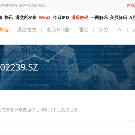
在线
国香港特别行政区的法律法规。
频
快讯
港交所发布
Web3
今日IPO
港股解码
一图解码
美股解码
A
热搜：
港股投资
|
港股100强
|
香港
|
算力
|
AI
|
02239.SZ
，公司正在筹备开展数据中心和算力中心温控业务。
202