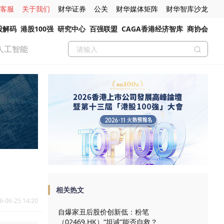
客服
关于我们
财华证券
公关
财华媒体矩阵
财华智库沙龙
股解码
港股100强
研究中心
百强联盟
CAGA香港经济智库
商协会
人工智能
相关热文
6-06-25 14:20
自爆家丑后股价创新低：粉笔
（02469.HK）“坦诚”能否自救？