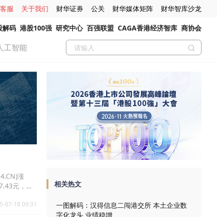
客服
关于我们
财华证券
公关
财华媒体矩阵
财华智库沙龙
股解码
港股100强
研究中心
百强联盟
CAGA香港经济智库
商协会
人工智能
4.CN)涨
相关热文
17.43元，电
5-07-18 09:31
一图解码：汉得信息二闯港交所 本土企业数
字化龙头 业绩稳增