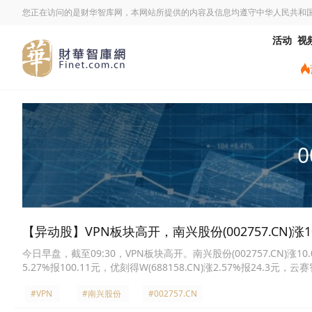
您正在访问的是财华智库网，本网站所提供的内容及信息均遵守中华人民共和
活动
视
0
【异动股】VPN板块高开，南兴股份(002757.CN)涨10
今日早盘，截至09:30，VPN板块高开。南兴股份(002757.CN)涨10.00
5.27%报100.11元，优刻得W(688158.CN)涨2.57%报24.3元，云赛智
科网安(002268.CN)涨0.63%报17.71元，启明星辰(002439.CN)涨0
#VPN
#南兴股份
#002757.CN