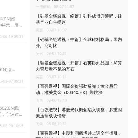
一图解码
08-07 11:07
【硅基全链透视・终篇】硅料成博弈筹码，硅
4.CN)涨
基产业自主提速
5.44元，启明
吴言
08-07 10:37
5-06-19 09:31
【硅基全链透视・中篇】全球硅料格局，国内
外厂商对比
吴言
08-07 10:21
【硅基全链透视・开篇】石英砂到晶圆：AI算
息
力背后看不见的基石
.CN)涨
吴言
08-07 10:11
5-03-07 09:31
【百强透视】国际金价强劲反弹！黄金股异
动，潼关黄金（00340.HK）迎跳涨
飞鱼
08-06 19:40
02.CN)跌
【百强透视】港股光伏概念陷入调整，多重因
.85元，宁波建工
素压制板块情绪
飞鱼
08-06 19:31
5-02-20 10:15
【百强透视】中期利润飙增并上调全年指引，