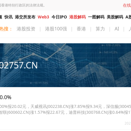
在线
国香港特别行政区的法律法规。
频
快讯
港交所发布
Web3
今日IPO
港股解码
一图解码
美股解码
A
热搜：
港股投资
|
港股100强
|
香港
|
算力
|
AI
|
02757.CN
.0%
%报20.02元，天威视讯(002238.CN)涨7.85%报9.34元，深信服(30045
联(600602.CN)涨1.57%报22.67元，迪普科技(300768.CN)涨0.64%报
.63%报15.99元。
202