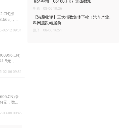
百济神州（06160.HK）震荡微涨
明羲
08-06 19:26
2.CN)涨
【港股收评】三大指数集体下挫！汽车产业、
28.66元，天
科网股跌幅居前
5-02-12 09:31
瓶子
08-06 16:51
0996.CN)
报41.5元，南
5-02-06 09:31
05.CN)涨
8.84元，数据
2-03-08 09:45