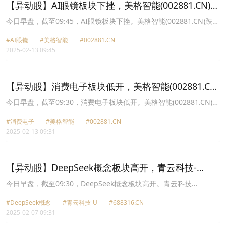
【异动股】AI眼镜板块下挫，美格智能(002881.CN)跌
9.75%
今日早盘，截至09:45，AI眼镜板块下挫。美格智能(002881.CN)跌
9.75%报64.34元，雷神科技(872190.CN)跌7.98%报40.11元，雷柏
#AI眼镜
#美格智能
#002881.CN
科技(002577.CN)跌6.50%报23.75元，茂莱光学(688502.CN)跌
2025-02-13 09:45
5.74%报260.98元，润欣科技(300493.CN)跌5.03%报28.49元，云天
励飞U(688343.CN)跌5.00%报65.02元，中科蓝讯(688332.CN)跌
4.80%报128.99元，汇成真空(301392.CN)跌4.63%报77.21元。
【异动股】消费电子板块低开，美格智能(002881.CN)
跌6.0%
今日早盘，截至09:30，消费电子板块低开。美格智能(002881.CN)跌
6.00%报67.01元，雷神科技(872190.CN)跌5.90%报41.02元，慧为
#消费电子
#美格智能
#002881.CN
智能(832876.CN)跌3.55%报28.25元，雷柏科技(002577.CN)跌
2025-02-13 09:31
3.35%报24.55元，华勤技术(603296.CN)跌3.24%报86.67元，光大
同创(301387.CN)跌3.23%报36.9元，福日电子(600203.CN)跌3.04%
报10.51元，电连技术(300679.CN)跌2.79%报67.95元。
【异动股】DeepSeek概念板块高开，青云科技-
U(688316.CN)涨20.0%
今日早盘，截至09:30，DeepSeek概念板块高开。青云科技
U(688316.CN)涨20.00%报58.87元，优刻得W(688158.CN)涨
#DeepSeek概念
#青云科技-U
#688316.CN
19.98%报23.9元，首都在线(300846.CN)涨14.65%报17.69元，安凯
2025-02-07 09:31
微(688620.CN)涨10.06%报19.8元，杭钢股份(600126.CN)涨10.02%
报6.92元，美格智能(002881.CN)涨10.00%报53.56元，每日互动