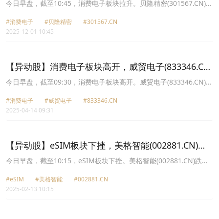
涨20.0%
今日早盘，截至10:45，消费电子板块拉升。贝隆精密(301567.CN)涨
20.00%报55.63元，易天股份(300812.CN)涨13.36%报27.5元，昀冢
#消费电子
#贝隆精密
#301567.CN
科技(688260.CN)涨10.92%报47.42元，传音控股(688036.CN)涨
2025-12-01 10:45
10.12%报70.6元，福蓉科技(603327.CN)涨10.01%报10.99元，美格
智能(002881.CN)涨10.00%报45.87元，贝仕达克(300822.CN)涨
8.64%报20.0元，智动力(300686.CN)涨8.45%报17.07元。
【异动股】消费电子板块高开，威贸电子(833346.CN)
涨12.63%
今日早盘，截至09:30，消费电子板块高开。威贸电子(833346.CN)涨
12.63%报31.83元，朝阳科技(002981.CN)涨10.02%报22.84元，雷
#消费电子
#威贸电子
#833346.CN
神科技(872190.CN)涨10.02%报31.4元，美格智能(002881.CN)涨
2025-04-14 09:31
10.00%报44.99元，瀛通通讯(002861.CN)涨9.99%报13.32元，慧为
智能(832876.CN)涨9.57%报28.28元，达瑞电子(300976.CN)涨
9.50%报58.78元，星星科技(300256.CN)涨6.59%报4.37元。
【异动股】eSIM板块下挫，美格智能(002881.CN)跌
9.22%
今日早盘，截至10:15，eSIM板块下挫。美格智能(002881.CN)跌
9.22%报64.72元，广和通(300638.CN)跌8.01%报36.42元，神州泰
#eSIM
#美格智能
#002881.CN
岳(300002.CN)跌2.76%报14.09元，ST天喻(300205.CN)跌2.57%报
2025-02-13 10:15
4.92元，澄天伟业(300689.CN)跌1.78%报28.65元，紫光国微
(002049.CN)跌1.65%报64.55元，恒宝股份(002104.CN)跌1.27%报
7.02元，楚天龙(003040.CN)跌1.01%报14.63元。