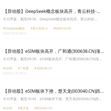
(300766.CN)涨9.83%报38.11元，万顺新材(300057.CN)涨9.44%报
5.1元。
【异动股】DeepSeek概念板块高开，青云科技-
U(688316.CN)涨20.01%
今日早盘，截至09:30，DeepSeek概念板块高开。青云科技
U(688316.CN)涨20.01%报49.06元，优刻得W(688158.CN)涨
#DeepSeek概念
#青云科技-U
#688316.CN
20.00%报19.92元，每日互动(300766.CN)涨19.99%报34.7元，美格
2025-02-06 09:31
智能(002881.CN)涨10.01%报48.69元，杭钢股份(600126.CN)涨
9.97%报6.29元，天娱数科(002354.CN)涨8.64%报7.29元，宝兰德
(688058.CN)涨6.56%报31.5元，梦网科技(002123.CN)涨6.22%报
12.46元。
【异动股】eSIM板块高开，广和通(300638.CN)涨
14.97%
今日早盘，截至09:30，eSIM板块高开。广和通(300638.CN)涨
14.97%报27.49元，美格智能(002881.CN)涨3.62%报33.8元，楚天
#eSIM
#广和通
#300638.CN
龙(003040.CN)涨2.22%报12.87元，恒宝股份(002104.CN)涨0.75%
2025-01-21 09:31
报6.73元，神州泰岳(300002.CN)涨0.60%报11.74元，东信和平
(002017.CN)涨0.49%报10.19元，紫光国微(002049.CN)涨0.42%报
60.42元，中国联通(600050.CN)涨0.41%报4.85元。
【异动股】eSIM板块下挫，楚天龙(003040.CN)跌
6.0%
今日早盘，截至10:45，eSIM板块下挫。楚天龙(003040.CN)跌
6.00%报17.24元，澄天伟业(300689.CN)跌2.83%报27.77元，恒宝
#eSIM
#楚天龙
#003040.CN
股份(002104.CN)跌2.47%报7.89元，紫光国微(002049.CN)跌1.23%