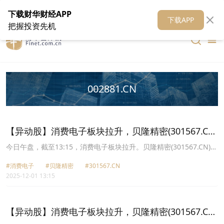
在线客服
关于我们
财华证券
公关
财华媒体矩阵
财华智库
下载财华财经APP
下载APP
把握投资先机
002881.CN
【异动股】消费电子板块拉升，贝隆精密(301567.CN)
涨20.0%
今日午盘，截至13:15，消费电子板块拉升。贝隆精密(301567.CN)涨
20.00%报55.63元，昀冢科技(688260.CN)涨20.00%报51.3元，易天
#消费电子
#贝隆精密
#301567.CN
股份(300812.CN)涨12.70%报27.34元，传音控股(688036.CN)涨
2025-12-01 13:15
10.87%报71.08元，福蓉科技(603327.CN)涨10.01%报10.99元，惠
威科技(002888.CN)涨10.00%报22.89元，美格智能(002881.CN)涨
10.00%报45.87元，共达电声(002655.CN)涨9.98%报13.56元。
【异动股】消费电子板块拉升，贝隆精密(301567.CN)