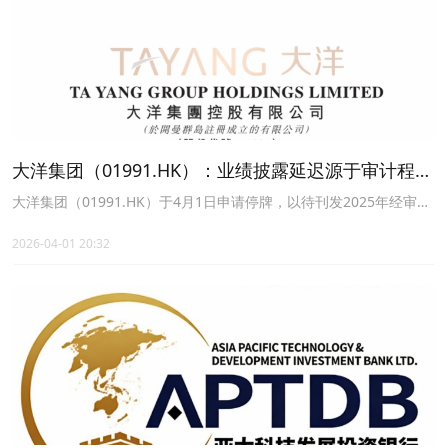
大洋集团（01991.HK）：业绩披露延迟源于审计程
序，清盘危机已解除
大洋集团（01991.HK）于4月1日申请停牌，以待刊发2025年经审核
全年业绩。
2026-04-01 20:32