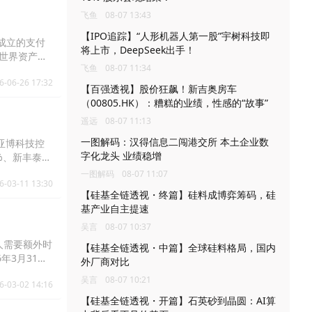
飞鱼
08-07 13:43
【IPO追踪】“人形机器人第一股”宇树科技即
册成立的支付
将上市，DeepSeek出手！
实世界资产
飞鱼
08-07 11:34
发卡基建、全
6-06-26 17:32
融服务产品
【百强透视】股价狂飙！新吉奥房车
（00805.HK）：糟糕的业绩，性感的“故事”
遥远
08-07 11:13
一图解码：汉得信息二闯港交所 本土企业数
、亚博科技控
字化龙头 业绩稳增
25%、新丰泰集
%。
一图解码
08-07 11:07
6-03-11 13:30
【硅基全链透视・终篇】硅料成博弈筹码，硅
基产业自主提速
吴言
08-07 10:37
人需要额外时
【硅基全链透视・中篇】全球硅料格局，国内
年3月31
外厂商对比
吴言
08-07 10:21
6-03-02 14:16
【硅基全链透视・开篇】石英砂到晶圆：AI算