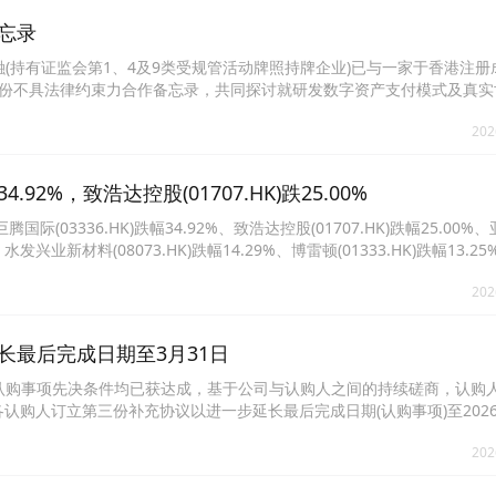
备忘录
金融(持有证监会第1、4及9类受规管活动牌照持牌企业)已与一家于香港注
订立一份不具法律约束力合作备忘录，共同探讨就研发数字资产支付模式及真
，集团旨在拓展数字资产支付及RWA相关金融科技业务。合作方可提供自主
202
形成互补，共同研发合规数字资产服务及产品。预期是次合作丰富集团金
式，减低合规及投资相关风险。
92%，致浩达控股(01707.HK)跌25.00%
3336.HK)跌幅34.92%、致浩达控股(01707.HK)跌幅25.00%
%、水发兴业新材料(08073.HK)跌幅14.29%、博雷顿(01333.HK)跌幅13.
创联控股(02371.HK)跌幅12.07%、中国城市基础设施(02349.HK)跌幅11.72
202
长最后完成日期至3月31日​
管全部认购事项先决条件均已获达成，基于公司与认购人之间的持续磋商，认购
购人订立第三份补充协议以进一步延长最后完成日期(认购事项)至2026
变，并继续具有十足效力及效用。
202