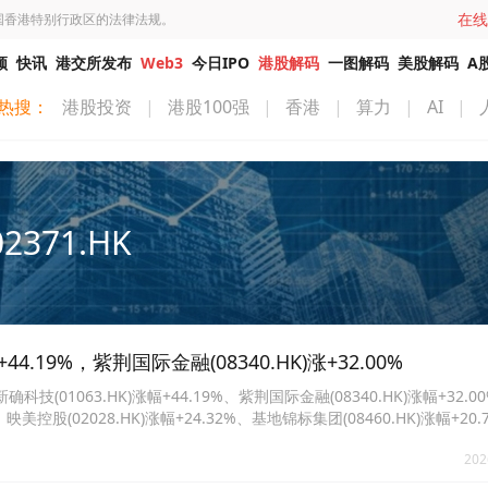
在线
国香港特别行政区的法律法规。
频
快讯
港交所发布
Web3
今日IPO
港股解码
一图解码
美股解码
A
热搜：
港股投资
|
港股100强
|
香港
|
算力
|
AI
|
02371.HK
.19%，紫荆国际金融(08340.HK)涨+32.00%
1063.HK)涨幅+44.19%、紫荆国际金融(08340.HK)涨幅+32.0
0%、映美控股(02028.HK)涨幅+24.32%、基地锦标集团(08460.HK)涨幅+20
16.67%、翼菲科技(06871.HK)涨幅+15.50%、创联控股(02371.HK)涨幅+
202