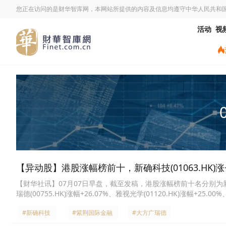
您正在访问的是财华智库网，本网站所提供的内容及信息均遵守中华人民共和
活动
视
【异动股】港股涨幅榜前十，新确科技(01063.HK)涨+44
【财华社讯】07月07日早盘，截至发稿，港股涨幅榜前十名分别为新确科技(0
瑞德(00755.HK)涨幅+26.07%、雅视光学(01120.HK)涨幅+25.0
城市基础设施(02349.HK)涨幅+19.59%、天大药业(00455.HK)涨幅+
#新确科技
#紫荆国际金融
#大方广瑞德