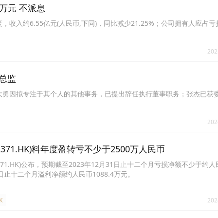
2万元 不派息
度，收入约6.55亿元(人民币,下同)，同比减少21.25%；公司拥有人应占亏损
202
营总监
日起，徐大勇因拟专注于其个人的其他事务，已提出辞任执行董事职务；张杰已获
202
371.HK)料年度盈转亏不少于2500万人民币
71.HK)公布，预期截至2023年12月31日止十二个月亏损净额不少于约人民
1日止十二个月溢利净额约人民币1088.4万元。
K
202