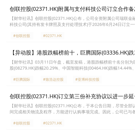
创联控股(02371.HK)附属与支付科技公司订立合作
【财华社讯】创联控股(02371.HK)公布，公司全资附属公司瑞联
科技公司(其持有发卡牌照及支付处理技术)于2026年6月24日
(“RWA”)一体化解决方案开展潜在战略合作。透过签署本备忘录
#创联控股
#02371.HK
流程代币化系统及成熟支付网络接入资源，与瑞联金融的持牌平台
线，提升本地市场竞争力，并采取审慎、监管优先之分阶段执行模
【异动股】港股跌幅榜前十，巨腾国际(03336.HK)跌34.
【财华社讯】03月11日午盘，截至发稿，港股跌幅榜前十名分别为巨腾国际(0
股(08279.HK)跌幅20.29%、中国智能科技(00464.HK)跌幅14.44
团(01771.HK)跌幅12.92%、百信国际(00574.HK)跌幅12.73%、
#巨腾国际
#致浩达控股
#亚博科技控股
创联控股(02371.HK)订立第三份补充协议以进一步延
​【财华社讯】创联控股(02371.HK)公布，于本公告日期，尽
间完成相关物流及程序，方能进行认购事项完成。因此，公司已与各认
日。除上文所述者外，该等认购协议所有其他条款及条件均维持不
#创联控股
#02371.HK