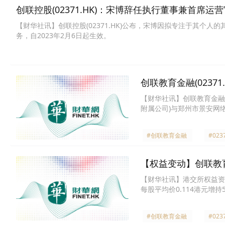
创联控股(02371.HK)：宋博辞任执行董事兼首席运
【财华社讯】创联控股(02371.HK)公布，宋博因拟专注于其
务，自2023年2月6日起生效。
创联教育金融(0237
【财华社讯】创联教育金融(0
附属公司)与郑州市景安网络
內容有关可能认购目标公司
创联(或其代名人)将拥有
#创联教育金融
#023
【权益变动】创联教育金
【财华社讯】港交所权益资料
每股平均价0.114港元增持
由4.82%增持至4.89%。（
#创联教育金融
#023