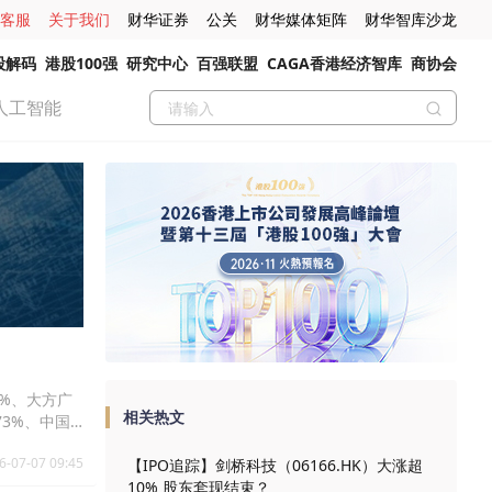
客服
关于我们
财华证券
公关
财华媒体矩阵
财华智库沙龙
股解码
港股100强
研究中心
百强联盟
CAGA香港经济智库
商协会
人工智能
0%、大方广
相关热文
.73%、中国
14.35%。
6-07-07 09:45
【IPO追踪】剑桥科技（06166.HK）大涨超
10% 股东套现结束？