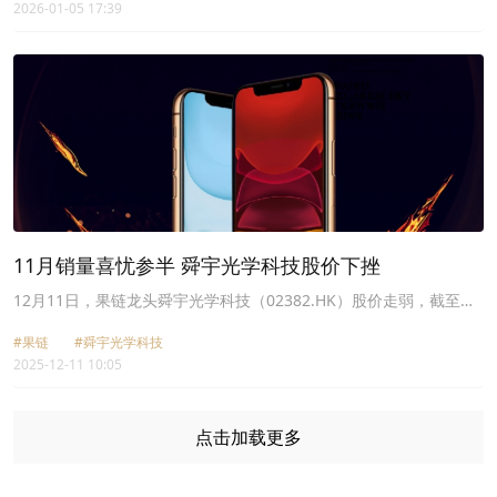
2026-01-05 17:39
15项应用指引，其将构成一项分拆，且根据上市规则第14章，可能构
成公司一项须予公布交易。于建议分拆后，分拆公司将仍为公司的一
间附属公司且公司将继续于其账目内合并分拆公司的财务业绩。于
2025年11月7日，公司根据第15项应用指引向联交所递交有关建议分
拆的分拆及独立上市提案。截至本公告日期，公司根据第15项应用指
引提交的文件仍待联交所审议。建议分拆须符合第15项应用指引及上
市规则其他相关规定的要求。
11月销量喜忧参半 舜宇光学科技股价下挫
12月11日，果链龙头舜宇光学科技（02382.HK）股价走弱，截至发
稿前，跌幅为0.44%，报67.8港元/股。相较于恒指的0.62%涨幅，显
#果链
#舜宇光学科技
然大幅跑输大市。
2025-12-11 10:05
点击加载更多