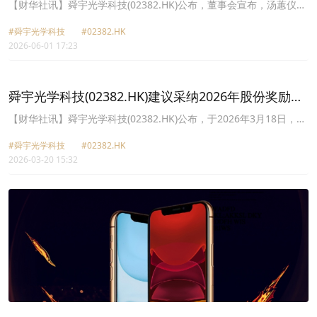
事
【财华社讯】舜宇光学科技(02382.HK)公布，董事会宣布，汤蕙仪已
辞任独立非执行董事，并不再担任审核委员会主席及薪酬委员会和提
#舜宇光学科技
#02382.HK
名委员会成员，自2026年6月1日起生效。董事会亦宣布，程云凤已
2026-06-01 17:23
获委任为审核委员会主席，自2026年6月1日起生效。
舜宇光学科技​(02382.HK)建议采纳2026年股份奖励计
划
​【财华社讯】舜宇光学科技(02382.HK)公布，于2026年3月18日，董
事会已决议建议采纳公司的2026年股份奖励计划。建议采纳2026年
#舜宇光学科技
#02382.HK
股份奖励计划须待(其中包括)以下条件达成后，方可生效：股东于公
2026-03-20 15:32
司股东特别大会上通过普通决议案批准采纳2026年股份奖励计划及
2026年股份奖励计划的服务提供者分项限额；及联交所上市委员会批
准公司根据2026年股份奖励计划条文授出的奖励而将予配发及发行的
股份上市及买卖。