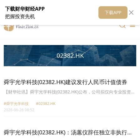
在线客服
关于我们
财华证券
公关
财华媒体矩阵
财华智库
下载财华财经APP
下载APP
把握投资先机
02382.HK
舜宇光学科技(02382.HK)建议发行人民币计值债券
【财华社讯】舜宇光学科技(02382.HK)公布，公司拟仅向专业投资者
进行人民币计值债券发售。公司将于2026年6月26日或前后起向专业
#舜宇光学科技
#02382.HK
投资者展开连串路演简介会。建议债券发行将遵照美国证券法项下之
2026-06-26 08:52
S规例仅在美国境外发售。公司拟将债券发行所得款项净额用于为现
有债务再融资。
舜宇光学科技(02382.HK)：汤蕙仪辞任独立非执行董