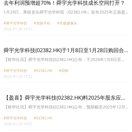
去年利润预增超70%！舜宇光学科技成长空间打开？
1月29日，果链龙头舜宇光学科技（02382.HK）发布2025年正面盈
利预告，表现超市场预期。
#舜宇光学科技
#智能手机
#车载摄像头
2026-01-30 19:57
舜宇光学科技(02382.HK)于1月8日至1月28日购回合
共1584万股
【财华社讯】舜宇光学科技(02382.HK)公布，于2026年1月8日至
2026年1月28日期间，公司于市场上购回合共1584万股公司普通股，
#舜宇光学科技
#02382.HK
#回购
相当于本公告日期已发行股份总数的约1.447%。于本公告日期，股
2026-01-29 17:23
份购回涉及的总金额约为10.16亿港元(不包括佣金及其他支出)，平均
价格约为每股股份64.1099港元。股份购回乃根据购回授权进行。根
据购回授权，公司最高可购回约1.09亿股股份，相当于股东周年大会
当日已发行股份总数的10%。
【盈喜】舜宇光学科技(02382.HK)料2025年股东应占
溢利同比增加70%至75%
【财华社讯】舜宇光学科技(02382.HK)公布，预期截至2025年12月
31日止年度录得公司股东应占溢利约45.89亿元至47.24亿元(人民币,
#舜宇光学科技
#02382.HK
下同)，同比增加约70%至75%。有关预期增加主要受益于智能手机摄
2026-01-29 16:57
像头规格高端化的推动并凭藉前沿的技术布局和领先的产品迭代，集
团产品组合改善，使得集团手机镜头和手机摄像模组的平均售价增加