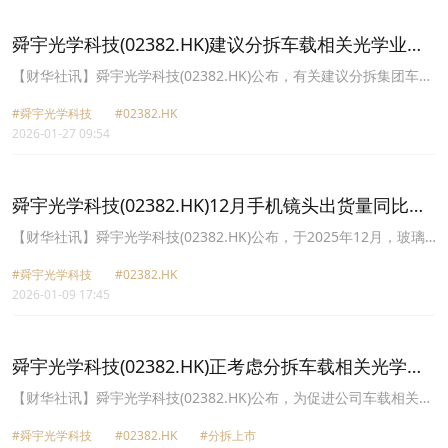
和毛利率提升；及集团转让若干附属公司全部股权以换取歌尔光学科
技有限公司股权产生投资收益约9.19亿元。
舜宇光学科技(02382.HK)建议分拆车载相关光学业务
上市向联交所递交上市申请
【财华社讯】舜宇光学科技(02382.HK)公布，有关建议分拆集团车载
相关光学业务及独立上市。于2026年1月9日，联交所已确认公司可
#舜宇光学科技
#02382.HK
根据上市规则第15项应用指引进行建议分拆；及于2026年1月26日，
2026-01-27 09:54
分拆公司透过其联席保荐人向联交所递交上市申请表格，申请批准分
拆公司H股在联交所主板上市及买卖。目前拟定建议分拆及建议上市
将透过全球发售的方式进行。于本公告日期，分拆公司为公司的附属
公司。于建议分拆及建议上市完成后，预期分拆公司将仍为公司的附
舜宇光学科技(02382.HK)12月手机镜头出货量同比降
属公司且公司将继续将分拆公司的财务业绩并入其账目。分拆公司是
8.9%
全球领先的汽车光学科技公司，专注于提供车载相机解决方案和其他
【财华社讯】舜宇光学科技(02382.HK)公布，于2025年12月，玻璃
车载光学解决方案。
球面镜片出货量353.2万件，环比升39.3%，同比升140.4%。手机镜
#舜宇光学科技
#02382.HK
头出货量约9559.2万件，环比降20%，同比降8.9%。车载镜头出货
2026-01-09 17:45
量747.7万件，环比降40.8%，同比升17.7%。手机摄像模组出货量
3774.4万件，环比降9%，同比降29.3%。手机镜头出货量环比下降
20.0%，主要是因为客户年底的库存管控。车载镜头出货量同比上升
17.7%，主要是因为客户端的需求有所提升；环比下降40.8%，主要
舜宇光学科技(02382.HK)正考虑分拆车载相关光学业
是因为客户端圣诞节假期的影响。手机摄像模组出货量同比下降
务并在香港联交所主板独立上市
29.3%，主要是因为去年同期因配合客户的提货需求而使得基数较
【财华社讯】舜宇光学科技(02382.HK)公布，为促进公司车载相关光
高。
学业务的快速发展，公司正考虑分拆其分拆业务(将透过分拆公司营
#舜宇光学科技
#02382.HK
#分拆上市
运)并在联交所主板独立上市。倘公司进行建议分拆，根据上市规则第