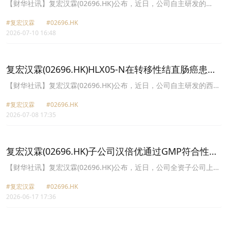
性实体瘤治疗的1期临床试验申请获批准
【财华社讯】复宏汉霖(02696.HK)公布，近日，公司自主研发的
HLX37(重组人源化抗PD-L1与抗VEGF双特异性抗体注射液)联合化疗
#复宏汉霖
#02696.HK
或注射用HLX43(靶向PD-L1抗体偶联药物)用于晚期/转移性实体瘤治
2026-07-10 16:48
疗的1期临床试验申请(IND)获国家药品监督管理局(NMPA)批准。公
司拟于条件具备后于中国境内(不包括中国港澳台地区)开展相关临床
试验。
复宏汉霖(02696.HK)HLX05-N在转移性结直肠癌患者
中的1期临床研究于中国境内完成首例患者给药
【财华社讯】复宏汉霖(02696.HK)公布，近日，公司自主研发的西妥
昔单抗注射液生物类似药HLX05-N(重组抗EGFR人鼠嵌合单克隆抗体
#复宏汉霖
#02696.HK
注射液)(“HLX05-N”)在转移性结直肠癌(mCRC)患者中的1期临床研究
2026-07-08 17:35
于中国境内(不包括中国港澳台地区)完成首例患者给药。
复宏汉霖(02696.HK)子公司汉倍优通过GMP符合性检
查
【财华社讯】复宏汉霖(02696.HK)公布，近日，公司全资子公司上海
复宏汉霖生物医药有限公司收到上海市药品监督管理局颁发的《药品
#复宏汉霖
#02696.HK
GMP符合性检查告知书》，公司位于上海市松江区的生物药生产基地
2026-06-17 17:36
顺利通过上海市药品监督管理局针对汉倍优(帕妥珠单抗注射液)的原
液(DS)生产东线、制剂(DP)生产线及包装线的药品生产质量管理规范
(GMP)符合性检查。