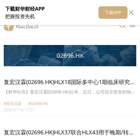
在线客服
关于我们
财华证券
公关
财华媒体矩阵
财华智库
下载财华财经APP
下载APP
把握投资先机
02696.HK
复宏汉霖(02696.HK)HLX18国际多中心1期临床研究于
中国境内完成全球首例患者给药
【财华社讯】复宏汉霖(02696.HK)公布，近日，公司自主研发的纳武
利尤单抗生物类似药HLX18(重组抗PD-1人源化单克隆抗体注射液)
#复宏汉霖
#02696.HK
(“HLX18”)在多种已切除实体瘤患者中开展的国际多中心1期临床研究
2026-07-16 17:27
于中国境内(不包括中国港澳台地区)完成首例患者给药。公司拟于条
件具备后进一步于美国等地开展该国际多中心临床试验。
复宏汉霖(02696.HK)HLX37联合HLX43用于晚期/转移