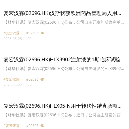
复宏汉霖(02696.HK)汉斯状获欧洲药品管理局人用医
药产品委员会积极审评意见
【财华社讯】复宏汉霖(02696.HK)公布，公司自主开发的斯鲁利单抗
注射液(中国境内商品名：汉斯状®；欧盟商品名：HETRONIFLY®)获
#复宏汉霖
#02696.HK
欧洲药品管理局(EMA)人用医药产品委员会(CHMP)积极审评意见，推
2026-05-25 11:09
荐批准斯鲁利单抗联合卡铂和白蛋白紫杉醇适用于不可手术切除的局
部晚期或转移性鳞状非小细胞肺癌(sqNSCLC)成人患者的一线治疗。
CHMP的审评意见将会被递交至欧盟委员会(EC)，EC将参考该意见并
在未来2个月内做出最终审查决定。一旦获得EC批准，斯鲁利单抗的
复宏汉霖(02696.HK)HLX3902注射液的1期临床试验于
集中上市许可将在所有欧盟成员国及欧洲经济区(EEA)国家冰岛、列
澳大利亚获批开展
支敦士登和挪威生效。此次CHMP的积极意见主要是基于一项随机、
【财华社讯】复宏汉霖(02696.HK)公布，公司自主研发的HLX3902注
双盲、国际多中心3期临床研究。研究结果表明，斯鲁利单抗联合卡
射液(STEAP1xCD3xCD28三特异性抗体)(“HLX3902”)用于转移性去势
铂和白蛋白紫杉醇用于一线治疗不可手术切除的局部晚期或转移性鳞
#复宏汉霖
#02696.HK
抵抗性前列腺癌(mCRPC)及其他晚期实体瘤治疗的1期临床试验已获
状非小细胞肺癌获益显著，达到预设的主要终点，且具有良好的安全
2026-05-22 11:29
得相关人类研究伦理委员会的批准，并通过澳大利亚药品管理局的临
性和耐受性。
床试验备案。临床前研究显示，HLX3902抗肿瘤疗效及安全性良好，
有望获得临床获益。
复宏汉霖(02696.HK)HLX05-N用于转移性结直肠癌治
疗的1期临床试验申请获美国FDA批准
​【财华社讯】复宏汉霖(02696.HK)公布，近日，公司自主研发的西妥
昔单抗注射液生物类似药HLX05-N(重组抗EGFR人鼠嵌合单克隆抗体
#复宏汉霖
#02696.HK
注射液)(“HLX05-N”)用于转移性结直肠癌(mCRC)治疗的1期临床试验