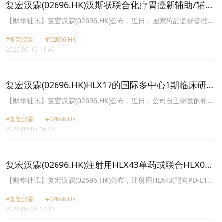
复宏汉霖(02696.HK)汉斯状联合化疗胃癌新辅助/辅助
治疗适应症获批
【财华社讯】复宏汉霖(02696.HK)公布，近日，国家药品监督管理局
(NMPA)眒蠶袧公司自主研发的创新抗PD-1单抗汉斯状®(斯鲁利单抗
#复宏汉霖
#02696.HK
注射液)(汉斯状®)联合奧沙利铂和替吉奥用于肿瘤PD-L1表达CPS≥5
2026-06-10 11:49
的可手术切除的胃癌新辅助及手术后单药辅助治疗的新适应症上市注
册申请(NDA)。研究结果显示，汉斯状®联合化疗新辅助治疗序贯汉
斯状®单药辅助治疗，对比安慰剂联合化疗新辅助治疗序贯辅助化
疗，可显著改善患者的无事件生存期(EFS)，达到预设的优效性标准，
复宏汉霖(02696.HK)HLX17的国际多中心1期临床研究
并体现出较全程化疗更佳的安全性及耐受性。
完成美国首例患者给药
【财华社讯】复宏汉霖(02696.HK)公布，近日，公司自主研发的帕博
利珠单抗生物类似药HLX17(重组抗PD-1人源化单克隆抗体注射液
#复宏汉霖
#02696.HK
(HLX17)在多种已切除实体瘤患者中开展的国际多中心1期临床研究已
2026-06-05 16:45
完成美国首例患者给药。该1期临床研究亦正于中国境内(不包括中国
港澳台地区)同步开展中。
复宏汉霖(02696.HK)注射用HLX43单药或联合HLX07
的临床研究于中国完成首例患者给药
【财华社讯】复宏汉霖(02696.HK)公布，注射用HLX43(靶向PD-L1抗
体偶联药物)(HLX43)单药或联合pimurutamab HLX07(重组抗EGFR
#复宏汉霖
#02696.HK
人源化单克隆抗体注射液)(HLX07)对比多西他赛用于既往治疗失败的
2026-05-28 17:11
晚期/转移性鳞状非小细胞肺癌(NSCLC)治疗的国际多中心2/3期临床
研究于中国境内(不包括中国港澳台地区)完成首例患者给药。