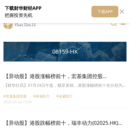
在线客服
关于我们
财华证券
公关
财华媒体矩阵
财华智库
下载财华财经APP
下载APP
把握投资先机
08159-HK
【异动股】港股涨幅榜前十，宏基集团控股
(01718.HK)涨+52.73%，春城热力(01853.HK)涨
【财华社讯】07月24日午盘，截至发稿，港股涨幅榜前十名分别为宏
基集团控股(01718.HK)涨幅+52.73%、春城热力(01853.HK)涨幅
+44.12%
#宏基集团控股
#春城热力
#金威医疗
+44.12%、金威医疗(08143.HK)涨幅+35.82%、浩盟控股(08186.HK)
2026-07-24 13:30
涨幅+31.25%、马可数字科技(01942.HK)涨幅+30.49%、华盛国际控
股(01323.HK)涨幅+23.76%、新华联合投资(08159.HK)涨幅
+22.22%、新时代集团控股(00166.HK)涨幅+21.21%、生物系统工程
(01355.HK)涨幅+20.17%、中亚烯谷集团(00063.HK)涨幅+19.44%。
【异动股】港股跌幅榜前十，瑞丰动力(02025.HK)跌