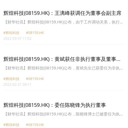
辉煌科技(08159.HK)：王漓峰获调任为董事会副主席
【财华社讯】辉煌科技(08159.HK)公布，由于工作调动关系，执行董
事兼董事会联席主席王漓峰先生已被调任为董事会副主席，自2022年
#辉煌科技
#08159.HK
3月4日起生效。王先生于调任为董事会副主席后，仍然为执行董事、
2022-03-07 11:52
执行委员会主席、策略及发展委员会主席及薪酬委员会成员。于同日
起，倪弦先生已被委任为执行董事。许琳先生已被委任为独立非执行
董事。
辉煌科技(08159.HK)：黄斌获任非执行董事及董事会
主席
【财华社讯】辉煌科技(08159.HK)公布，黄斌先生已获委任为非执行
董事及董事会主席，自2022年2月20日起生效。现任执行董事及主席
#辉煌科技
#08159.HK
王漓峰先生仍将继续担任董事会主席，与黄先生同时以联席主席的身
2022-02-21 09:11
份领导董事会及公司的发展。吴乐斌先生已获委任为独立非执行董
事，自2022年2月20日起生效。
辉煌科技(08159.HK)：委任陈晓锋为执行董事
【财华社讯】辉煌科技(08159.HK)公布，陈晓锋博士已被委任为执行
董事，自2022年2月17日起生效。
#辉煌科技
#08159.HK