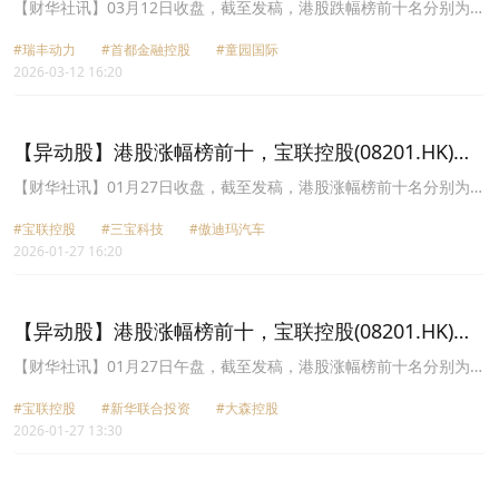
29.71%，首都金融控股(08239.HK)跌18.04%
【财华社讯】03月12日收盘，截至发稿，港股跌幅榜前十名分别为瑞
丰动力(02025.HK)跌幅29.71%、首都金融控股(08239.HK)跌幅
#瑞丰动力
#首都金融控股
#童园国际
18.04%、童园国际(03830.HK)跌幅16.96%、医汇集团(08161.HK)跌
2026-03-12 16:20
幅16.36%、新华联合投资(08159.HK)跌幅15.79%、天津建发
(02515.HK)跌幅15.25%、滴普科技(01384.HK)跌幅15.11%、信保环
球控股(00723.HK)跌幅14.00%、长风药业(02652.HK)跌幅13.79%、
华滋国际海洋(02258.HK)跌幅13.48%。
【异动股】港股涨幅榜前十，宝联控股(08201.HK)涨
86.25%，三宝科技(01708.HK)涨50.88%
【财华社讯】01月27日收盘，截至发稿，港股涨幅榜前十名分别为宝
联控股(08201.HK)涨幅86.25%、三宝科技(01708.HK)涨幅50.88%、
#宝联控股
#三宝科技
#傲迪玛汽车
傲迪玛汽车(08418.HK)涨幅46.15%、伟鸿集团控股(03321.HK)涨幅
2026-01-27 16:20
41.82%、未来机器有限公司(01401.HK)涨幅41.67%、安领国际
(01410.HK)涨幅29.23%、MINIMAX-WP(00100.HK)涨幅26.42%、
新华联合投资(08159.HK)涨幅26.25%、高原之宝(08402.HK)涨幅
23.64%、WMCH GLOBAL(08208.HK)涨幅23.29%。
【异动股】港股涨幅榜前十，宝联控股(08201.HK)涨
85.00%，新华联合投资(08159.HK)涨48.75%
【财华社讯】01月27日午盘，截至发稿，港股涨幅榜前十名分别为宝
联控股(08201.HK)涨幅85.00%、新华联合投资(08159.HK)涨幅
#宝联控股
#新华联合投资
#大森控股
48.75%、大森控股(01580.HK)涨幅35.56%、勋龙(01930.HK)涨幅
2026-01-27 13:30
24.59%、艾迪康控股(09860.HK)涨幅24.44%、民商创科(01632.HK)
涨幅23.91%、森美控股(00756.HK)涨幅23.19%、安领国际
(01410.HK)涨幅23.08%、傲迪玛汽车(08418.HK)涨幅22.22%、御佳