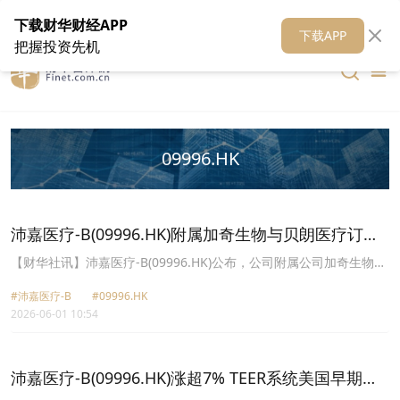
在线客服
关于我们
财华证券
公关
财华媒体矩阵
财华智库
下载财华财经APP
下载APP
把握投资先机
09996.HK
沛嘉医疗-B(09996.HK)附属加奇生物与贝朗医疗订立
独家分销协议
【财华社讯】沛嘉医疗-B(09996.HK)公布，公司附属公司加奇生物与
贝朗医疗订立独家分销协议。根据该协议，加奇生物已取得贝朗医疗
#沛嘉医疗-B
#09996.HK
旗下产品SeQuent®Please CIS紫杉醇药物涂层颅内球囊扩张导管
2026-06-01 10:54
(“SeQuent®Please CIS”)在中国大陆地区的独家分销权。
SeQuent®Please CIS是一款基于贝朗医疗成熟的药物涂层球囊
(“DCB”)技术开发的颅内紫杉醇药物涂层球囊扩张导管。于本公告日
期，该产品的注册申请已提交至中国国家药品监督管理局。集团预期
沛嘉医疗-B(09996.HK)涨超7% TEER系统美国早期可
将在SeQuent®Please CIS获得监管批准后，加速其未来的临床应