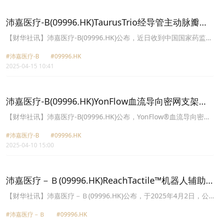
院。
沛嘉医疗-B(09996.HK)TaurusTrio经导管主动脉瓣系
统的注册申请获国家药监局受理
【财华社讯】沛嘉医疗-B(09996.HK)公布，近日收到中国国家药监局
的受理通知书，确认受理TaurusTrio™经导管主动脉瓣(“TAV”)系统的
#沛嘉医疗-B
#09996.HK
注册申请。TaurusTrio™ TAV系统由公司基于自JenaValve
2025-04-15 10:41
Technology, Inc.获得的独占许可开发及制造，专为经股动脉通路治
疗原生重度主动脉瓣反流患者而设计。该系统于2023年6月获国家药
监局创新医疗器械特別审批程序受理，将于注册申请过程中优先评估
及审批。
沛嘉医疗-B(09996.HK)YonFlow血流导向密网支架注
册申请获国家药监局批准
【财华社讯】沛嘉医疗-B(09996.HK)公布，YonFlow®血流导向密网
支架的注册申请已获国家药监局批准。YonFlow®血流导向密网支架
#沛嘉医疗-B
#09996.HK
由江苏暖阳医疗开发，是全球首款完全释放后可回收的血流导向密网
2025-04-10 15:00
支架系统，这使得用户在手术过程中可以精确控制设备。同时，该产
品的鈷铬合金材料提供了更强的径向支撑力及良好的血管壁贴合。
沛嘉医疗－Ｂ(09996.HK)ReachTactile™机器人辅助
TAVR系统成功完成首例患者治疗
【财华社讯】沛嘉医疗－Ｂ(09996.HK)公布，于2025年4月2日，公
司完成ReachTactile™机器人辅助经导管主动脉瓣置换(“TAVR”)系统
#沛嘉医疗－Ｂ
#09996.HK
首次人体临床试验的首例患者治疗。手术由厦门大学附属心血管病医