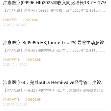
GeminiOne®注册申请已获中国国家药品监督管理局受理，并正在审
沛嘉医疗(09996.HK)2025年收入同比增长13.7%-17%
评中。此外，GeminiOne®已获美国食品药品监督管理局批准其临床
试验用器械豁免，以开展早期可行性研究。公司将积极推进该产品于
​【财华社讯】沛嘉医疗(09996.HK)公布，截至2025年12月31日止年
中国及欧洲注册工作，致力于尽早为二尖瓣反流患者提供安全有效治
度，收入约7亿–7.2亿元，同比增长13.7%-17%。增长主要归功于神
疗选择。
#沛嘉医疗
#09996.HK
经介入业务所有三大产品线的强劲表现；及中国经导管主动脉瓣置换
2026-02-06 08:50
(“TAVR”)市场的市场份额持续扩大，主要受成功推出高端
TaurusMax®3D可调弯TAVR系统所推动。
沛嘉医疗-B(09996.HK)TaurusTrio™经导管主动脉瓣
系统的注册申请获批
【财华社讯】沛嘉医疗-B(09996.HK)公布，于2025年12月11日，公
司收到中国国家药品监督管理局就TaurusTrio™经导管主动脉瓣
#沛嘉医疗-B
#09996.HK
(“TAV”)系统的注册申请发出的批准。
2025-12-11 17:21
沛嘉医疗-B：完成Sutra Hemi-valve经导管二尖瓣修
复系统首次应用于人体的临床试验首例植入
【财华社讯】沛嘉医疗-B(09996.HK)公布，集团持有战略投资的公司
Sutra Medical, Inc.最近成功完成其Sutra Hemi-valve经导管二尖瓣
#沛嘉医疗-B
#09996.HK
修复系统第一次应用于人体(“FIM”)的临床试验首例植入。该手术于新
2025-09-12 11:30
西兰怀卡托医 院对一名患有严重功能性二尖瓣反流的83岁高风险患
者进行，传统治疗方案不适用于该情况。患者恢复良好，于第三天出