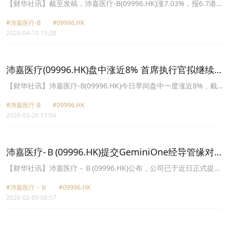
行性研究完成首例患者植入
用，并进一步巩固集团在神经血管介入市场的地位。
【财华社讯】截至发稿，沛嘉医疗-B(09996.HK)涨7.03%，报6.7港
元。消息面上，该公司公布，GeminiOne®经导管缘对缘修复
#沛嘉医疗-B
#09996.HK
(“TEER”)系统于美国食品药品监督管理局(“FDA”)早期可行性研究
2026-04-10 15:28
(“EFS”) 中的首例患者植入已成功完成。
沛嘉医疗(09996.HK)盘中涨近8% 首席执行官拟继续
增持 全年亏损收窄至2.03亿元
​【财华社讯】沛嘉医疗-B(09996.HK)今日早间盘中一度涨近8%，截
至发稿，涨4.93%，报5.96港元。消息面上，该公司公布，获执行董
#沛嘉医疗-B
#09996.HK
事、首席执行官兼董事长张一博士透过其所控制的公司，自2026年3
2026-03-26 11:04
月26日起拟于公开市场上继续购买公司股份，是次持股增加合共代价
预期不超过1500万港元。此外，沛嘉医疗公布了2025年度业绩，录
得收入约7.13亿元(人民币,下同)，同比增长15.8%；公司拥有人应占
亏损约2.03亿元，同比收窄10.28%；每股亏损0.31元。期内，TAVR
沛嘉医疗-Ｂ(09996.HK)提交GeminiOne经导管缘对
相关产品销售收入同比增长11.6%至2.9亿元；神经介入产品销售收入
缘修复系统EUMDRCE标志注册申请
同比增长18.9%至4.23亿元。
​【财华社讯】沛嘉医疗－Ｂ(09996.HK)公布，公司已于近日正式提交
用于治疗二尖瓣反流的GeminiOne®经导管缘对缘修复(“TEER”)系统
#沛嘉医疗－Ｂ
#09996.HK
EU MDR CE标志注册申请，HighLife SAS为其欧洲合作伙伴。提交
2026-02-09 08:57
CE标志注册申请意味着公司在推进全球化战略方面取得稳步进展。
GeminiOne®是公司内部研发的创新TEER装置。该系统设计已于全
球范围内申请专利，并已通过多项自由实施分析。于本公告日期，