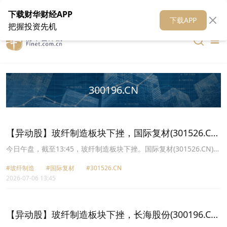
在线客服
关于我们
财华证券
公关
财华媒体矩阵
财华智库
下载财华财经APP
下载APP
把握投资先机
300196.CN
【异动股】玻纤制造板块下挫，国际复材(301526.CN)
跌11.6%
今日午盘，截至13:45，玻纤制造板块下挫。国际复材(301526.CN)跌
11.60%报41.54元，中国巨石(600176.CN)跌9.44%报64.21元，中材
#玻纤制造
#国际复材
#301526.CN
科技(002080.CN)跌9.13%报77.32元，九鼎新材(002201.CN)跌
2026-07-06 13:45
8.44%报9.44元，宏和科技(603256.CN)跌6.86%报221.68元，山东
玻纤(605006.CN)跌4.64%报17.47元，长海股份(300196.CN)跌
4.56%报23.04元，振石股份(601112.CN)跌2.04%报16.8元。
【异动股】玻纤制造板块下挫，长海股份(300196.CN)