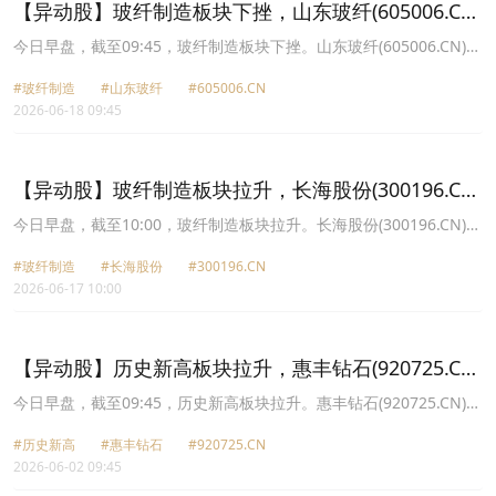
【异动股】玻纤制造板块下挫，山东玻纤(605006.CN)
跌10.0%
今日早盘，截至09:45，玻纤制造板块下挫。山东玻纤(605006.CN)跌
10.00%报23.4元，长海股份(300196.CN)跌9.97%报28.72元，九鼎
#玻纤制造
#山东玻纤
#605006.CN
新材(002201.CN)跌5.25%报12.08元，振石股份(601112.CN)跌
2026-06-18 09:45
5.11%报18.02元，中国巨石(600176.CN)跌4.63%报52.07元，中材
科技(002080.CN)跌4.57%报78.64元，宏和科技(603256.CN)跌
4.06%报248.38元，国际复材(301526.CN)跌2.88%报39.07元。
【异动股】玻纤制造板块拉升，长海股份(300196.CN)
涨17.18%
今日早盘，截至10:00，玻纤制造板块拉升。长海股份(300196.CN)涨
17.18%报32.87元，山东玻纤(605006.CN)涨10.01%报26.38元，中
#玻纤制造
#长海股份
#300196.CN
材科技(002080.CN)涨10.00%报82.41元，九鼎新材(002201.CN)涨
2026-06-17 10:00
10.00%报12.76元，中国巨石(600176.CN)涨9.99%报54.6元，国际
复材(301526.CN)涨8.71%报42.05元，宏和科技(603256.CN)涨
7.33%报269.99元，XD振石股(601112.CN)涨4.56%报18.82元。
【异动股】历史新高板块拉升，惠丰钻石(920725.CN)
涨13.29%
今日早盘，截至09:45，历史新高板块拉升。惠丰钻石(920725.CN)涨
13.29%报70.24元，红星发展(600367.CN)涨10.00%报38.84元，春
#历史新高
#惠丰钻石
#920725.CN
秋电子(603890.CN)涨10.00%报30.02元，金房能源(001210.CN)涨
2026-06-02 09:45
9.37%报36.65元，卡倍亿(300863.CN)涨7.84%报68.89元，声迅股
份(003004.CN)涨5.66%报69.4元，长海股份(300196.CN)涨4.84%报