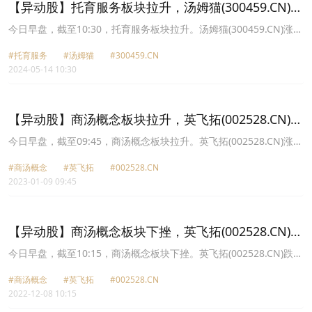
【异动股】托育服务板块拉升，汤姆猫(300459.CN)涨
13.28%
今日早盘，截至10:30，托育服务板块拉升。汤姆猫(300459.CN)涨
13.28%报4.18元，昂立教育(600661.CN)涨10.04%报12.06元，ST易
#托育服务
#汤姆猫
#300459.CN
联众(300096.CN)涨3.65%报2.84元，创源股份(300703.CN)涨3.22%
2024-05-14 10:30
报9.29元，鸿合科技(002955.CN)涨2.93%报23.56元，和晶科技
(300279.CN)涨2.36%报4.78元，金发拉比(002762.CN)涨2.08%报
6.38元，孩子王(301078.CN)涨1.95%报6.27元。
【异动股】商汤概念板块拉升，英飞拓(002528.CN)涨
10.01%
今日早盘，截至09:45，商汤概念板块拉升。英飞拓(002528.CN)涨
10.01%报12.09元，游族网络(002174.CN)涨6.01%报10.94元，飞利
#商汤概念
#英飞拓
#002528.CN
信(300287.CN)涨1.96%报3.64元，瑞芯微(603893.CN)涨1.86%报
2023-01-09 09:45
72.9元，和晶科技(300279.CN)涨1.18%报5.15元，盛通股份
(002599.CN)涨1.14%报5.31元，神思电子(300479.CN)涨1.14%报
17.79元，立昂技术(300603.CN)涨1.04%报9.74元。
【异动股】商汤概念板块下挫，英飞拓(002528.CN)跌
9.25%
今日早盘，截至10:15，商汤概念板块下挫。英飞拓(002528.CN)跌
9.25%报7.16元，盛通股份(002599.CN)跌8.33%报5.28元，神思电
#商汤概念
#英飞拓
#002528.CN
子(300479.CN)跌2.94%报18.48元，瑞芯微(603893.CN)跌2.94%报
2022-12-08 10:15
74.74元，飞利信(300287.CN)跌1.83%报3.76元，立昂技术
(300603.CN)跌1.58%报10.59元，国中水务(600187.CN)跌1.19%报