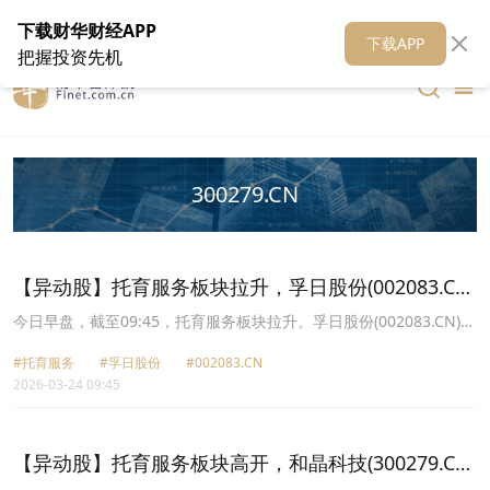
在线客服
关于我们
财华证券
公关
财华媒体矩阵
财华智库
下载财华财经APP
下载APP
把握投资先机
300279.CN
【异动股】托育服务板块拉升，孚日股份(002083.CN)
涨8.13%
今日早盘，截至09:45，托育服务板块拉升。孚日股份(002083.CN)涨
8.13%报10.77元，和晶科技(300279.CN)涨6.27%报10.0元，鸿合科
#托育服务
#孚日股份
#002083.CN
技(002955.CN)涨4.62%报25.12元，华媒控股(000607.CN)涨2.03%
2026-03-24 09:45
报4.03元，ST易联众(300096.CN)涨1.30%报7.8元，昂立教育
(600661.CN)涨1.22%报9.13元，时代出版(600551.CN)0.00%报7.75
元。
【异动股】托育服务板块高开，和晶科技(300279.CN)