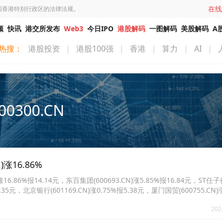
在线
国香港特别行政区的法律法规。
频
快讯
港交所发布
Web3
今日IPO
港股解码
一图解码
美股解码
A
热搜：
港股投资
|
港股100强
|
香港
|
算力
|
AI
|
00300.CN
涨16.86%
.86%报14.14元，东百集团(600693.CN)涨5.85%报16.84元，ST任子
报7.35元，北京银行(601169.CN)涨0.75%报5.38元，厦门国贸(600755.CN)
202