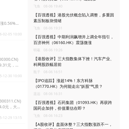
飞鱼
08-06 19:40
【百强透视】港股光伏概念陷入调整，多重因
素压制板块情绪
)涨0.56%报
飞鱼
08-06 19:31
6-02-05 10:00
【百强透视】中期利润飙增并上调全年指引，
百济神州（06160.HK）震荡微涨
明羲
08-06 19:26
【港股收评】三大指数集体下挫！汽车产业、
300.CN)
科网股跌幅居前
报9.31元，常
瓶子
08-06 16:51
5-12-30 10:00
【IPO追踪】涨超14%！东方科脉
（01770.HK）为何能走出“妖股”气质？
遥远
08-06 16:31
0311.CN)
【百强透视】石药集团（01093.HK）再获跨
14.0元，大智
国药企加持，价值重估在即？
飞鱼
08-06 16:23
5-12-29 13:15
【A股收评】盘面休整？三大指数涨跌不一，