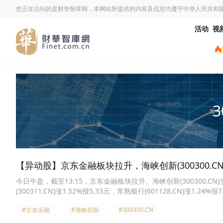
您正在访问的是财华智库网，本网站所提供的内容及信息均遵守中华人民共和
活动
视
3
【异动股】京东金融板块拉升，海峡创新(300300.CN)
今日午盘，截至13:15，京东金融板块拉升。海峡创新(300300.CN)涨16
(300311.CN)涨1.52%报5.33元，常熟银行(601128.CN)涨1.24%
6.81元。
#京东金融
#海峡创新
#300300.CN