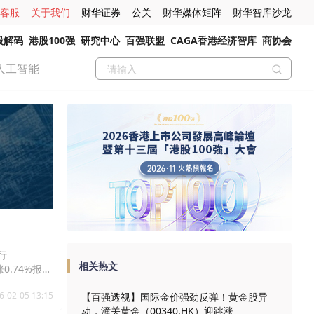
客服
关于我们
财华证券
公关
财华媒体矩阵
财华智库沙龙
股解码
港股100强
研究中心
百强联盟
CAGA香港经济智库
商协会
人工智能
行
相关热文
涨0.74%报
6-02-05 13:15
【百强透视】国际金价强劲反弹！黄金股异
动，潼关黄金（00340.HK）迎跳涨