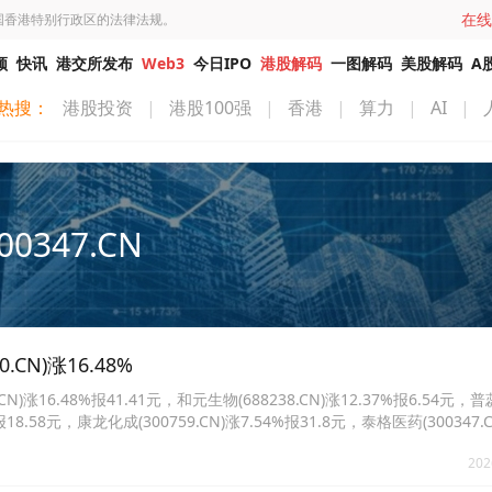
在线
国香港特别行政区的法律法规。
频
快讯
港交所发布
Web3
今日IPO
港股解码
一图解码
美股解码
A
热搜：
港股投资
|
港股100强
|
香港
|
算力
|
AI
|
00347.CN
N)涨16.48%
16.48%报41.41元，和元生物(688238.CN)涨12.37%报6.54元，
%报18.58元，康龙化成(300759.CN)涨7.54%报31.8元，泰格医药(300347.C
127.CN)涨7.25%报43.5元。
202