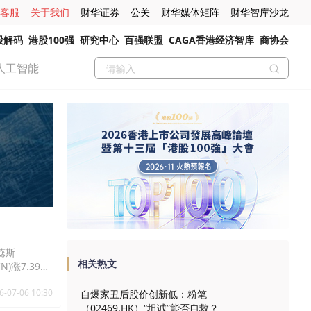
客服
关于我们
财华证券
公关
财华媒体矩阵
财华智库沙龙
股解码
港股100强
研究中心
百强联盟
CAGA香港经济智库
商协会
人工智能
普蕊斯
相关热文
N)涨7.39%
6-07-06 10:30
自爆家丑后股价创新低：粉笔
（02469.HK）“坦诚”能否自救？