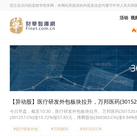
您正在访问的是财华智库网，本网站所提供的内容及信息均遵守中华人民共和
活动
视
3
【异动股】医疗研发外包板块拉升，万邦医药(301520.C
今日早盘，截至10:30，医疗研发外包板块拉升。万邦医药(301520.CN)涨
(301257.CN)涨10.72%报57.85元，博腾股份(300363.CN)涨9.94
报50.4元，金凯生科(301509.CN)涨7.27%报32.46元，昭衍新药(603
#医疗研发外包
#万邦医药
#301520.CN