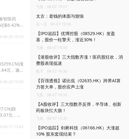
飞鱼
08-07 19:51
太古：老钱的体面与烦恼
元，睿智医药
石一点
08-07 19:36
N)涨6.42%
【IPO追踪】优博控股（08529.HK）发盈
6-06-29 10:15
喜，股价一柱擎天，涨近30%！
飞鱼
08-07 19:30
【港股收评】三大指数齐涨！医药股狂欢，消
费股表现低迷
259.CN)涨
8.64元，迦
瓶子
08-07 16:36
【百强透视】诺比侃（02635.HK）跨界AI算
6-06-24 10:00
力签大单，股价应声上涨
飞鱼
08-07 16:33
【A股收评】三大指数齐反弹，半导体、创新
7.CN)跌
药板块扛大旗！
43.07元，药
飞鱼
08-07 15:35
5-09-11 13:45
【IPO追踪】剑桥科技（06166.HK）大涨超
10% 股东套现结束？