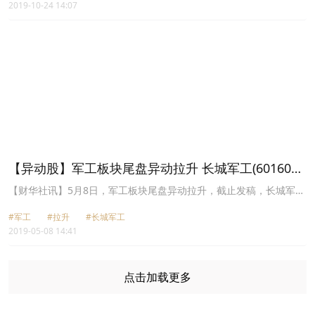
2019-10-24 14:07
(002104-CN)涨逾6%，飞天诚信(300386-CN)等跟涨超3%。消息
上，《2019腾讯区块链白皮书》近日正式发布。《白皮书》分析了
2019年区块链行业的发展趋势，提出产业区块链的构想与思考。《白
皮书》显示，中国区块链专利数量占全球新增专利的比重逐年升高，
中国区块链公司数量连续两年增幅超250%。《白皮书》认为，未来
区块链将更深入产业，赋能实体经济，带动产业升级。
【异动股】军工板块尾盘异动拉升 长城军工(601606-
CN)等直线涨停
【财华社讯】5月8日，军工板块尾盘异动拉升，截止发稿，长城军工
(601606-CN)、中国应急(300527-CN)、红相股份(300427-CN)等直
#军工
#拉升
#长城军工
线封涨停板，亚星锚链(601890-CN)、天海防务(300008-CN)大涨逾
2019-05-08 14:41
6%，中兵红箭(000519-CN)、天和防务(300397-CN)、中船科技
(600072-CN)集体走强涨逾3%。 据券商统计数据显示，部分军工集
团2019年一季度经营数据稳步增长：中国电科营业收入同比增长
6.4%，其中核心业务同比增长11.1%，利润总额同比增长8.3%;中船
点击加载更多
重工营业收入年度目标完成率创近三年新高，净利润同比增长
27.96%;中船集团一季度船舶海工装备产业累计签约订单按载重吨和