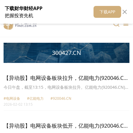
在线客服
关于我们
财华证券
公关
财华媒体矩阵
财华智库
下载财华财经APP
下载APP
把握投资先机
300427.CN
【异动股】电网设备板块拉升，亿能电力(920046.CN)
涨20.17%
今日午盘，截至13:15，电网设备板块拉升。亿能电力(920046.CN)涨
20.17%报28.72元，双杰电气(300444.CN)涨19.97%报15.56元，安
#电网设备
#亿能电力
#920046.CN
靠智电(300617.CN)涨15.77%报46.91元，通光线缆(300265.CN)涨
2026-02-02 13:15
14.48%报14.94元，新特电气(301120.CN)涨12.75%报21.23元，红
相股份(300427.CN)涨11.74%报15.51元，森源电气(002358.CN)涨
10.07%报7.54元，保变电气(600550.CN)涨10.04%报15.57元。
【异动股】电网设备板块低开，亿能电力(920046.CN)