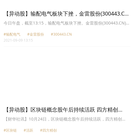
3.3元，*ST搜特(002503.CN)跌5.56%报0.68元。
【异动股】输配电气板块下挫，金雷股份(300443.CN)
跌9.07%
今日午盘，截至13:15，输配电气板块下挫。金雷股份(300443.CN)跌
9.07%报39.6元，红相股份(300427.CN)跌8.37%报14.89元，易事特
#输配电气
#金雷股份
#300443.CN
(300376.CN)跌7.69%报9.73元，禾望电气(603063.CN)跌5.71%报
2021-09-09 13:15
21.78元，宏力达(688330.CN)跌5.64%报86.34元，宝光股份
(600379.CN)跌5.55%报14.46元，天顺风能(002531.CN)跌5.34%报
14.36元，兆新股份(002256.CN)跌4.97%报5.35元。
【异动股】区块链概念股午后持续活跃 四方精创
(300468-CN)涨停
【财华社讯】10月24日，区块链概念股午后持续活跃，四方精创
(300468-CN)、聚龙股份(300202-CN)涨停，文化长城(300089-
#区块链
#活跃
#四方精创
CN)、红相股份(300427-CN)涨停，科达股份(600986-CN)、恒宝股份