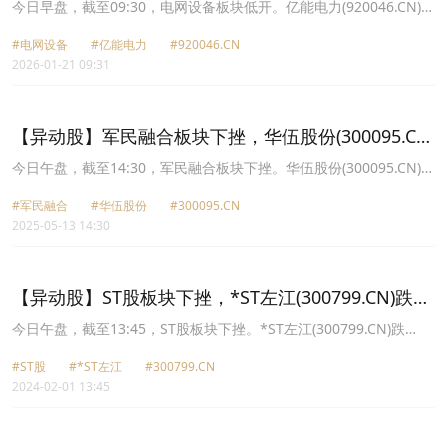
跌8.3%
今日早盘，截至09:30，电网设备板块低开。亿能电力(920046.CN)跌
8.30%报24.98元，红相股份(300427.CN)跌6.85%报16.87元，和顺
#电网设备
#亿能电力
#920046.CN
电气(300141.CN)跌4.84%报16.92元，三变科技(002112.CN)跌
2026-01-21 09:31
4.80%报21.8元，新特电气(301120.CN)跌4.31%报21.07元，华菱线
缆(001208.CN)跌4.11%报23.12元，科润智控(920062.CN)跌4.07%
报12.25元，江苏华辰(603097.CN)跌4.00%报33.6元。
【异动股】军民融合板块下挫，华伍股份(300095.CN)
跌11.6%
今日午盘，截至14:30，军民融合板块下挫。华伍股份(300095.CN)跌
11.60%报9.45元，莱赛激光(871263.CN)跌11.11%报24.4元，通易
#军民融合
#华伍股份
#300095.CN
航天(871642.CN)跌10.55%报18.91元，*ST天微(688511.CN)跌
2025-05-13 14:30
9.62%报16.45元，晨曦航空(300581.CN)跌9.25%报16.39元，红相
股份(300427.CN)跌7.40%报6.01元，航天长峰(600855.CN)跌7.35%
报13.62元，国科军工(688543.CN)跌7.25%报57.93元。
【异动股】ST股板块下挫，*ST左江(300799.CN)跌
19.99%
今日午盘，截至13:45，ST股板块下挫。*ST左江(300799.CN)跌
19.99%报33.94元，*ST红相(300427.CN)跌12.17%报3.32元，*ST
#ST股
#*ST左江
#300799.CN
佳沃(300268.CN)跌10.94%报9.85元，*ST长方(300301.CN)跌9.21%
2024-02-01 13:45
报1.38元，*ST越博(300742.CN)跌7.06%报4.74元，ST迪威迅
(300167.CN)跌6.87%报2.17元，*ST三盛(300282.CN)跌6.42%报
1.75元，ST星源(000005.CN)跌5.32%报0.89元。