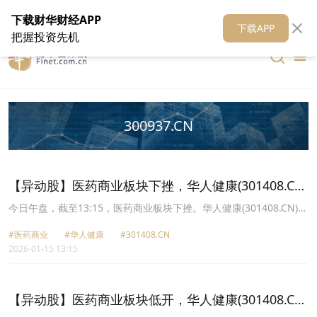
在线客服
关于我们
财华证券
公关
财华媒体矩阵
财华智库
下载财华财经APP
下载APP
把握投资先机
300937.CN
【异动股】医药商业板块下挫，华人健康(301408.CN)
跌19.99%
今日午盘，截至13:15，医药商业板块下挫。华人健康(301408.CN)跌
19.99%报23.81元，漱玉平民(301017.CN)跌13.61%报18.53元，药
#医药商业
#华人健康
#301408.CN
易购(300937.CN)跌12.64%报37.04元，鹭燕医药(002788.CN)跌
2026-01-15 13:15
10.00%报21.87元，合富中国(603122.CN)跌9.76%报18.5元，瑞康
医药(002589.CN)跌9.41%报3.56元，塞力医疗(603716.CN)跌5.59%
报26.36元，海王生物(000078.CN)跌4.68%报4.28元。
【异动股】医药商业板块低开，华人健康(301408.CN)