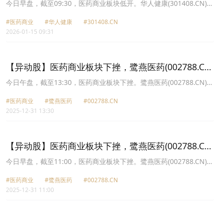
跌11.76%
今日早盘，截至09:30，医药商业板块低开。华人健康(301408.CN)跌
11.76%报26.26元，漱玉平民(301017.CN)跌8.90%报19.54元，鹭燕
#医药商业
#华人健康
#301408.CN
医药(002788.CN)跌8.44%报22.25元，药易购(300937.CN)跌6.44%
2026-01-15 09:31
报39.67元，瑞康医药(002589.CN)跌5.34%报3.72元，海王生物
(000078.CN)跌5.12%报4.26元，塞力医疗(603716.CN)跌4.41%报
26.69元，合富中国(603122.CN)跌4.39%报19.6元。
【异动股】医药商业板块下挫，鹭燕医药(002788.CN)
跌9.99%
今日午盘，截至13:30，医药商业板块下挫。鹭燕医药(002788.CN)跌
9.99%报21.18元，合富中国(603122.CN)跌6.19%报24.39元，达嘉
#医药商业
#鹭燕医药
#002788.CN
维康(301126.CN)跌5.88%报12.32元，药易购(300937.CN)跌4.07%
2025-12-31 13:30
报34.2元，英特集团(000411.CN)跌3.48%报12.77元，建发致新
(301584.CN)跌3.29%报29.44元，漱玉平民(301017.CN)跌2.81%报
14.86元，嘉事堂(002462.CN)跌1.84%报14.39元。
【异动股】医药商业板块下挫，鹭燕医药(002788.CN)
跌9.99%
今日早盘，截至11:00，医药商业板块下挫。鹭燕医药(002788.CN)跌
9.99%报21.18元，达嘉维康(301126.CN)跌6.11%报12.29元，合富
#医药商业
#鹭燕医药
#002788.CN
中国(603122.CN)跌4.27%报24.89元，英特集团(000411.CN)跌
2025-12-31 11:00
4.08%报12.69元，药易购(300937.CN)跌3.98%报34.23元，建发致
新(301584.CN)跌3.12%报29.49元，漱玉平民(301017.CN)跌2.81%
报14.86元，重药控股(000950.CN)跌1.85%报5.83元。