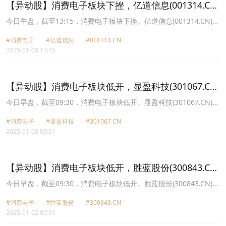
【异动股】消费电子板块下挫，亿道信息(001314.CN)
跌8.55%
今日午盘，截至13:15，消费电子板块下挫。亿道信息(001314.CN)跌
8.55%报45.69元，泰嘉股份(002843.CN)跌8.38%报19.45元，国光
#消费电子
#亿道信息
#001314.CN
电器(002045.CN)跌8.18%报16.83元，龙旗科技(603341.CN)跌
2025-01-08 13:15
8.01%报38.84元，瀛通通讯(002861.CN)跌7.77%报10.56元，捷邦
科技(301326.CN)跌7.74%报66.98元，英力股份(300956.CN)跌
7.36%报20.89元，显盈科技(301067.CN)跌7.04%报35.51元。
【异动股】消费电子板块低开，显盈科技(301067.CN)
跌7.36%
今日早盘，截至09:30，消费电子板块低开。显盈科技(301067.CN)跌
7.36%报35.39元，*ST美讯(600898.CN)跌4.65%报0.82元，英力股
#消费电子
#显盈科技
#301067.CN
份(300956.CN)跌3.59%报21.74元，利通电子(603629.CN)跌3.11%
2025-01-08 09:31
报21.5元，光大同创(301387.CN)跌2.91%报36.37元，慧为智能
(832876.CN)跌2.91%报17.68元，国光电器(002045.CN)跌2.89%报
17.8元，雷神科技(872190.CN)跌2.65%报29.81元。
【异动股】消费电子板块低开，胜蓝股份(300843.CN)
跌10.05%
今日早盘，截至09:30，消费电子板块低开。胜蓝股份(300843.CN)跌
10.05%报31.49元，得润电子(002055.CN)跌8.75%报6.57元，雷柏
#消费电子
#胜蓝股份
#300843.CN
科技(002577.CN)跌7.34%报17.54元，显盈科技(301067.CN)跌
2025-01-02 09:31
5.34%报29.97元，英力股份(300956.CN)跌5.00%报21.47元，*ST美
讯(600898.CN)跌4.76%报1.0元，龙旗科技(603341.CN)跌3.83%报