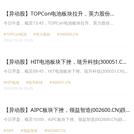
44.96元，英唐智控(300131.CN)跌3.33%报7.84元。
【异动股】TOPCon电池板块拉升，英力股份
(300956.CN)涨12.17%
今日午盘，截至13:45，TOPCon电池板块拉升。英力股份
(300956.CN)涨12.17%报21.02元，天合光能(688599.CN)涨10.67%
#TOPCon电池
#英力股份
#300956.CN
报28.0元，宝馨科技(002514.CN)涨10.03%报6.36元，钧达股份
2024-10-23 13:45
(002865.CN)涨10.00%报53.66元，通威股份(600438.CN)涨9.99%报
24.55元，华东重机(002685.CN)涨9.94%报7.41元，亿晶光电
(600537.CN)涨8.01%报3.37元，东方日升(300118.CN)涨7.83%报
15.42元。
【异动股】HIT电池板块下挫，琏升科技(300051.CN)
跌8.89%
今日早盘，截至09:45，HIT电池板块下挫。琏升科技(300051.CN)跌
8.89%报6.76元，金刚光伏(300093.CN)跌6.27%报12.25元，泉为科
#HIT电池
#琏升科技
#300051.CN
技(300716.CN)跌4.56%报8.37元，聚和材料(688503.CN)跌3.08%报
2024-09-06 09:45
27.72元，正业科技(300410.CN)跌2.71%报5.03元，帝科股份
(300842.CN)跌2.56%报34.97元，英力股份(300956.CN)跌2.25%报
15.18元，晶澳科技(002459.CN)跌2.20%报10.23元。
【异动股】AIPC板块下挫，领益智造(002600.CN)跌
6.42%
今日早盘，截至10:00，AIPC板块下挫。领益智造(002600.CN)跌
6.42%报7.43元，泰嘉股份(002843.CN)跌4.89%报13.43元，龙旗科
#AIPC
#领益智造
#002600.CN
技(603341.CN)跌4.24%报36.77元，思泉新材(301489.CN)跌4.05%