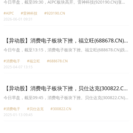
27.34%
今日早盘，截至09:30，AIPC板块高开。雷神科技(920190.CN)涨
27.34%报30.69元，英力股份(300956.CN)涨19.97%报16.94元，泓
#AIPC
#雷神科技
#920190.CN
禧科技(920857.CN)涨14.29%报20.8元，春秋电子(603890.CN)涨
2026-06-01 09:31
10.00%报27.29元，胜利精密(002426.CN)涨9.91%报3.66元，信音
电子(301329.CN)涨8.11%报28.27元，软通动力(301236.CN)涨
8.02%报35.69元，卓易信息(688258.CN)涨7.41%报147.7元。
【异动股】消费电子板块下挫，福立旺(688678.CN)跌
20.02%
今日午盘，截至13:15，消费电子板块下挫。福立旺(688678.CN)跌
20.02%报18.14元，贝仕达克(300822.CN)跌20.02%报15.94元，精
#消费电子
#福立旺
#688678.CN
研科技(300709.CN)跌20.01%报30.75元，思泉新材(301489.CN)跌
2025-04-07 13:15
20.01%报53.1元，捷邦科技(301326.CN)跌20.00%报50.29元，英力
股份(300956.CN)跌20.00%报20.52元，光大同创(301387.CN)跌
19.84%报29.25元，蓝思科技(300433.CN)跌19.75%报18.12元。
【异动股】消费电子板块下挫，贝仕达克(300822.CN)
跌10.52%
今日早盘，截至09:45，消费电子板块下挫。贝仕达克(300822.CN)跌
10.52%报22.87元，利通电子(603629.CN)跌8.76%报19.57元，春秋
#消费电子
#贝仕达克
#300822.CN
电子(603890.CN)跌8.54%报10.49元，京泉华(002885.CN)跌8.51%
2025-01-13 09:45
报12.47元，英唐智控(300131.CN)跌6.78%报7.42元，英力股份
(300956.CN)跌6.70%报18.52元，奕东电子(301123.CN)跌6.16%报
20.58元，显盈科技(301067.CN)跌5.82%报29.59元。