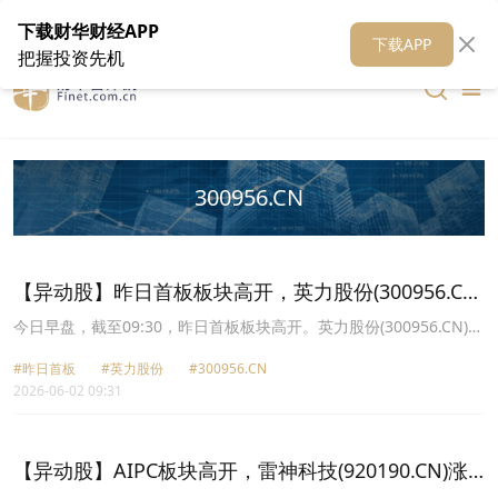
在线客服
关于我们
财华证券
公关
财华媒体矩阵
财华智库
下载财华财经APP
下载APP
把握投资先机
300956.CN
【异动股】昨日首板板块高开，英力股份(300956.CN)
涨13.22%
今日早盘，截至09:30，昨日首板板块高开。英力股份(300956.CN)涨
13.22%报19.18元，雷神科技(920190.CN)涨12.89%报35.37元，节
#昨日首板
#英力股份
#300956.CN
能铁汉(300197.CN)涨11.92%报2.16元，大有能源(600403.CN)涨
2026-06-02 09:31
10.07%报6.12元，金房能源(001210.CN)涨10.00%报36.86元，嘉欣
丝绸(002404.CN)涨9.06%报7.34元，浙大网新(600797.CN)涨7.08%
报8.32元，赞宇科技(002637.CN)涨6.62%报12.73元。
【异动股】AIPC板块高开，雷神科技(920190.CN)涨